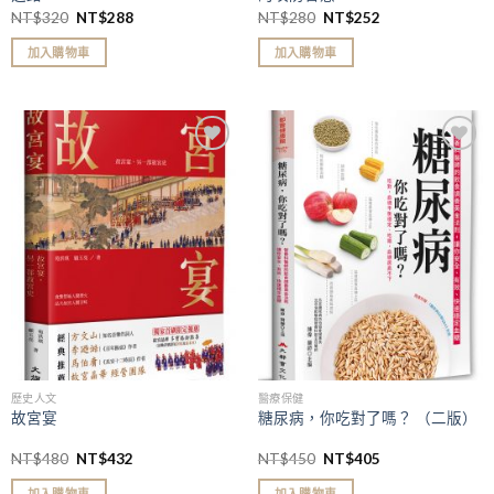
NT$
320
NT$
288
NT$
280
NT$
252
加入購物車
加入購物車
加入
加入
「願
「願
望清
望清
單」
單」
歷史人文
醫療保健
故宮宴
糖尿病，你吃對了嗎？ （二版）
NT$
480
NT$
432
NT$
450
NT$
405
加入購物車
加入購物車