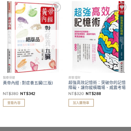
加入
加入
「願
「願
望清
望清
單」
單」
絕版品
醫療保健
商管理財
超強高效記憶術：突破你的記憶
黃帝內經 : 對症養五臟(三版)
障礙，讓你縱橫職場、威震考場
的菁英訓練法
NT$
380
NT$
342
NT$
320
NT$
288
查看內容
加入購物車