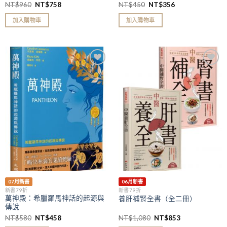
學習強腎補氣妙方（二版）
NT$
960
NT$
758
NT$
450
NT$
356
加入購物車
加入購物車
加入
加入
「願
「願
望清
望清
單」
單」
07月新書
06月新書
新書79折
新書79折
萬神殿：希臘羅馬神話的起源與
養肝補腎全書（全二冊）
傳說
NT$
580
NT$
458
NT$
1,080
NT$
853