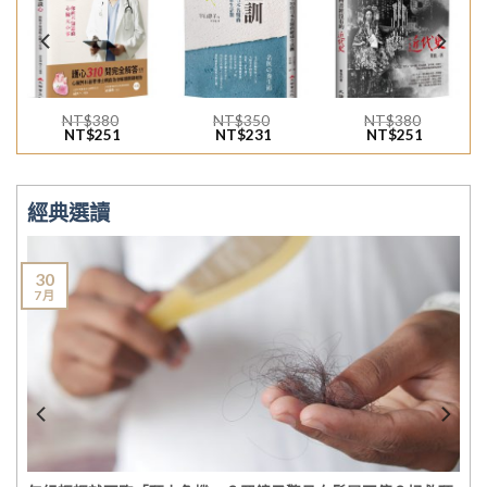
加入
加入
加入
「願
「願
「願
望清
望清
望清
單」
單」
單」
NT$
380
NT$
350
NT$
380
NT$
251
NT$
231
NT$
251
經典選讀
23
7 月