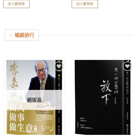
加入購物車
加入購物車
暢銷排行
加入
加入
「願
「願
望清
望清
單」
單」
絕版品