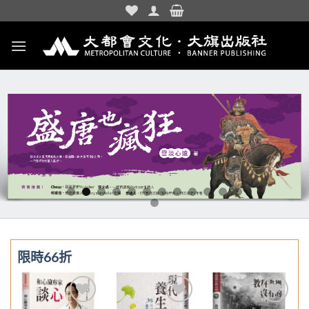
Skip
to
content
限時66折