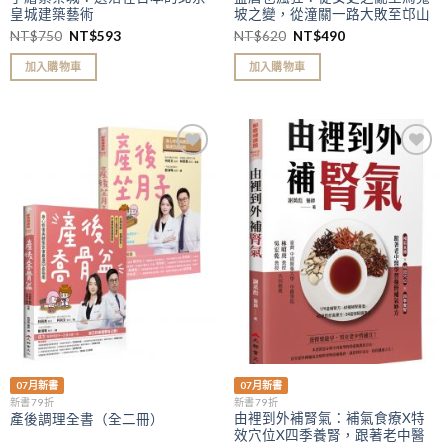
皇城建築藝術
坡之變，從潼關一路大敗至邙山
之戰，一代繁華如何墜入亂世
NT$
750
NT$
593
NT$
620
NT$
490
加入購物車
加入購物車
加入
加入
「願
「願
望清
望清
單」
單」
07月新書
07月新書
新書79折
新書79折
由裡到外補腎氣：補氣食療X特
產後調理全書（全二冊）
效穴位X四季養腎，跟著老中醫