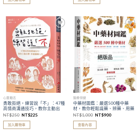
加入
加入
「願
「願
望清
望清
單」
單」
絕版品
心靈勵志
醫療保健
勇敢拒絕，練習說「不」：47種
中藥材圖鑑：嚴選500種中藥
高情商溝通技巧，教你主動出
材，教你輕鬆識藥、辨藥、用藥
擊、華麗翻轉人生
NT$
250
NT$
225
NT$
1,000
NT$
900
加入購物車
查看內容