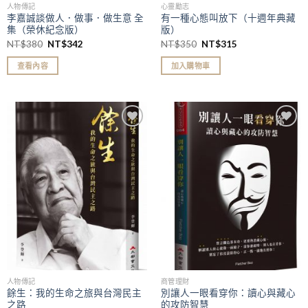
人物傳記
心靈勵志
李嘉誠談做人．做事．做生意 全
有一種心態叫放下（十週年典藏
集（榮休紀念版）
版）
NT$
380
NT$
342
NT$
350
NT$
315
查看內容
加入購物車
加入
加入
「願
「願
望清
望清
單」
單」
人物傳記
商管理財
餘生：我的生命之旅與台灣民主
別讓人一眼看穿你：讀心與藏心
之路
的攻防智慧