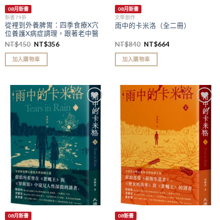
08月新書
08月新書
新書79折
文學創作
從裡到外養脾胃：四季食療X穴
雨中的卡米洛（全二冊）
位養護X病症調理，跟著老中醫
學習健脾養胃之道（二版）
NT$
450
NT$
356
NT$
840
NT$
664
加入購物車
加入購物車
加入
加入
「願
「願
望清
望清
單」
單」
08月新書
08新書