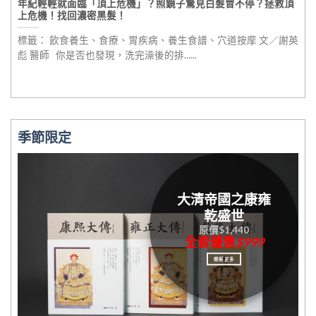
名將全被殺光！危在旦夕，最理想的人選居然是？一場帝國的末
路正在倒數
標籤： 安史之亂、唐史、安祿山、唐玄宗、楊貴妃 文／雲淡心遠
大家常聽過「蜀中無大將，廖化作先鋒」嗎？這句話常......
季節限定
大清帝國之康雍
乾盛世
原價$1,440
全套優惠
$999
瞭解更多