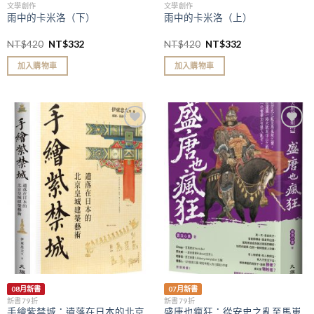
文學創作
文學創作
雨中的卡米洛（下）
雨中的卡米洛（上）
NT$
420
NT$
332
NT$
420
NT$
332
加入購物車
加入購物車
加入
加入
「願
「願
望清
望清
單」
單」
08月新書
07月新書
新書79折
新書79折
手繪紫禁城：遺落在日本的北京
盛唐也瘋狂：從安史之亂至馬嵬