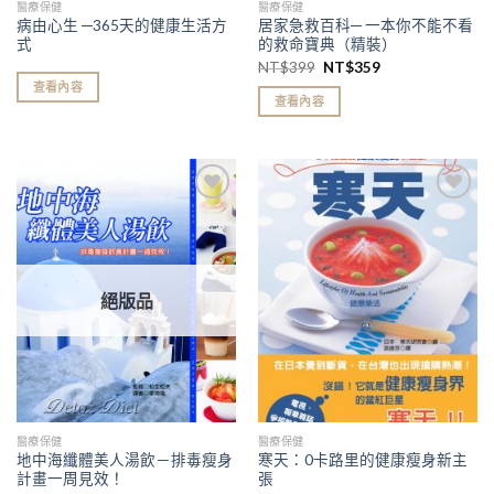
醫療保健
醫療保健
病由心生 ─365天的健康生活方
居家急救百科─ 一本你不能不看
式
的救命寶典（精裝）
NT$
399
NT$
359
查看內容
查看內容
加入
加入
「願
「願
望清
望清
單」
單」
絕版品
醫療保健
醫療保健
地中海纖體美人湯飲－排毒瘦身
寒天：0卡路里的健康瘦身新主
計畫一周見效！
張