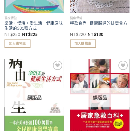
醫療保健
醫療保健
樂活，慢活，愛生活 ─健康原味
輕盈食尚─健康腸道的排毒食方
生活的501種方式
NT$
250
NT$
225
NT$
220
NT$
130
加入購物車
加入購物車
加入
加入
「願
「願
望清
望清
單」
單」
絕版品
絕版品