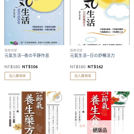
單」
單」
醫療保健
醫療保健
元氣生活─夜の平靜作息
元氣生活─日の舒暢活力
NT$
180
NT$
106
NT$
180
NT$
162
加入購物車
加入購物車
加入
加入
「願
「願
望清
望清
單」
單」
絕版品