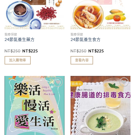
醫療保健
醫療保健
24節氣養生藥方
24節氣養生食方
NT$
250
NT$
225
NT$
250
NT$
225
加入購物車
查看內容
加入
加入
「願
「願
望清
望清
單」
單」