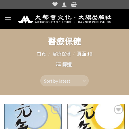
Skip
to
content
醫療保健
首頁
/
醫療保健
/
頁面 18
篩選
加入
加入
「願
「願
望清
望清