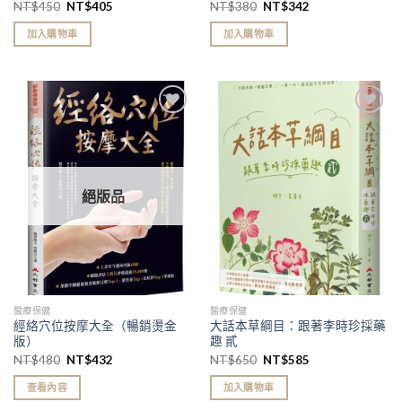
種常見疾病對症按摩x7種健康養
NT$
450
NT$
405
NT$
380
NT$
342
生按摩方（三版）
加入購物車
加入購物車
加入
加入
「願
「願
望清
望清
單」
單」
絕版品
醫療保健
醫療保健
經絡穴位按摩大全（暢銷燙金
大話本草綱目：跟著李時珍採藥
版）
趣 貳
NT$
480
NT$
432
NT$
650
NT$
585
查看內容
加入購物車