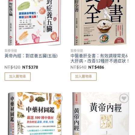
單」
單」
醫療保健
醫療保健
中醫養肝全書：有效調理常見6
黃帝內經：對症養五臟(五版)
大肝病，改善12種肝不適症狀！
NT$
420
NT$
378
NT$
540
NT$
486
加入購物車
加入購物車
加入
加入
「願
「願
望清
望清
單」
單」