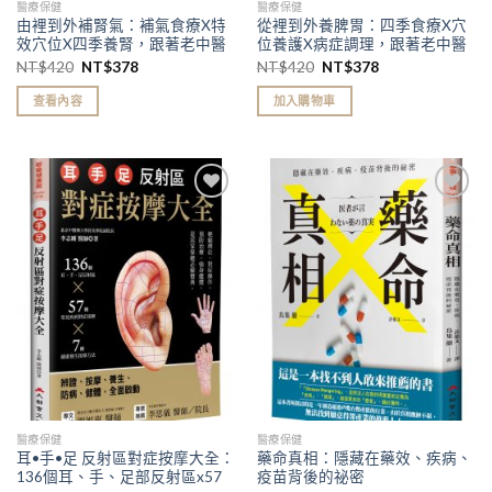
醫療保健
醫療保健
由裡到外補腎氣：補氣食療X特
從裡到外養脾胃：四季食療X穴
效穴位X四季養腎，跟著老中醫
位養護X病症調理，跟著老中醫
學習強腎補氣妙方
學習健脾養胃之道
NT$
420
NT$
378
NT$
420
NT$
378
查看內容
加入購物車
加入
加入
「願
「願
望清
望清
單」
單」
醫療保健
醫療保健
耳•手•足 反射區對症按摩大全：
藥命真相：隱藏在藥效、疾病、
136個耳、手、足部反射區x57
疫苗背後的祕密