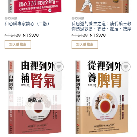
醫療保健
醫療保健
孫思邈的養生之道：唐代藥王教
和心臟專家談心（二版）
你透過飲食、衣著、起居、按摩
到氣功著手，讓你返璞歸真、延
NT$
420
NT$
378
NT$
420
NT$
378
齡回春，健健康康活百歲
加入購物車
加入購物車
加入
加入
「願
「願
望清
望清
單」
單」
絕版品