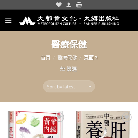
Skip
to
content
醫療保健
首頁
/
醫療保健
/
頁面 3
篩選
加入
加入
「願
「願
望清
望清