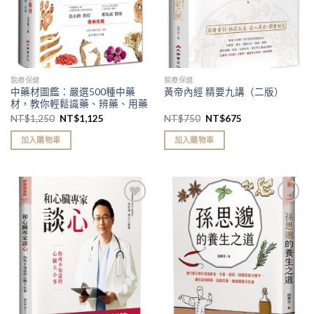
醫療保健
醫療保健
中藥材圖鑑：嚴選500種中藥
黃帝內經 精要九講（二版）
材，教你輕鬆識藥、辨藥、用藥
中藥材圖鑑（二版）
NT$
1,250
NT$
1,125
NT$
750
NT$
675
加入購物車
加入購物車
加入
加入
「願
「願
望清
望清
單」
單」