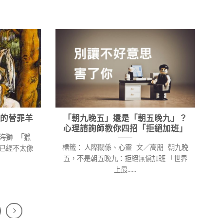
的替罪羊
「朝九晚五」還是「朝五晚九」？
心理諮詢師教你四招「拒絕加班」
海獅 「獵
標籤： 人際關係、心靈 文／高朋 朝九晚
這已經不太像
五，不是朝五晚九：拒絕無償加班 「世界
上最......