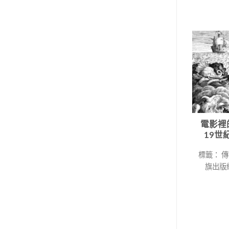
電影裡
19世
標籤： 傳
旗出版編