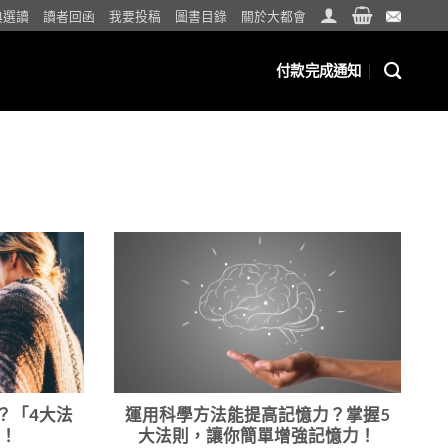
典選讀
讀者回函
我要投稿
圖書目錄
關於大都會
付款完成通知
？「4大法
運用科學方法能提高記憶力？掌握5
！
大法則，讓你簡單增強記憶力！