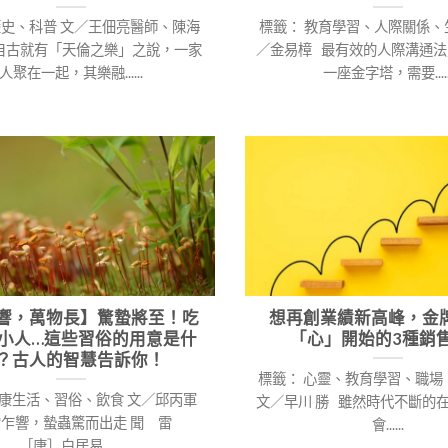
歷史、科普 文／王佃亮醫師、陳海
標籤： 教育學習、人際關係、
自古就有「天倫之樂」之說，一家
／金易樟 最有效的人際溝通法
人聚在一起，其樂融......
一座金字塔，需要.....
響，萬物長】驚蟄將至！吃
想再創業績新高峰，金
小人…這些習俗的用意是什
「心」開始的3種銷
？古人的智慧告訴你！
標籤： 心靈、教育學習、職
健康生活、習俗、飲食 文／邱丙軍
文／早川 勝 雖然時代不斷的
雷乍響，蟄蟲驚而出走 聞 雷
會......
［唐］白居易 ......