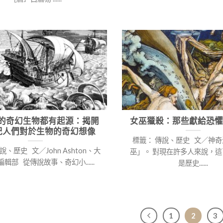
的奇幻生物都有起源：揭開
女巫獵殺：那些獻給恐懼
紀人們對於生物的奇幻想像
標籤： 傳說、歷史 文／神奇
說、歷史 文／John Ashton、大
巫」。 對現在許多人來說，
輯部 從傳說故事、奇幻小......
是歷史......
1
2
3