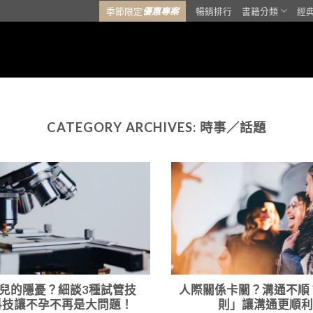
季節限定
優惠專案
暢銷排行
書籍分類
經
CATEGORY ARCHIVES:
時事／話題
兒的隱憂？細談3種試管技
人際關係卡關？溝通不順
科技讓不孕不再是大問題！
則」讓溝通更順利