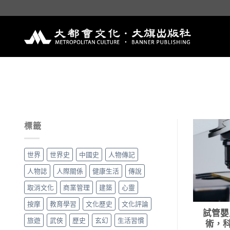
Skip
to
content
標籤
世界
世界史
中國史
人物傳記
人物誌
人際關係
健康生活
傳說
取消文化
商業管理
建築
心靈
按摩
教育學習
文化歷史
文化評論
試管嬰
旅遊
武俠
歷史
玄幻
生活習慣
術，