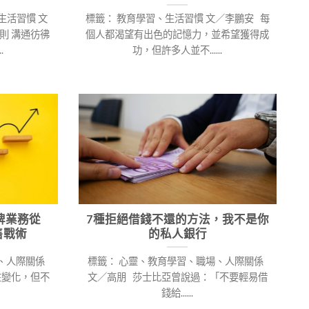
生活習慣 文
標籤： 教育學習、生活習慣 文／李鵬安 每
則 溝通彷彿
個人都渴望有出色的記憶力，並希望獲得成
.
功，但許多人並不......
牌業務從
7種拒絕借錢不還的方法，我不是你
售戰術
的私人銀行
場、人際關係
標籤： 心靈、教育學習、職場、人際關係
在變化，但不
文／高朋 莎士比亞曾說過：「不要輕易借
錢給......