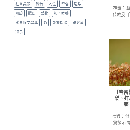
社會議題
科普
穴位
習俗
職場
標籤： 
肌膚
腸胃
藝術
親子教養
佳教授 
諾貝爾文學獎
貓
醫療保健
銀髮族
飲食
【春雷
梨、打
麼
標籤： 
驚蟄 春