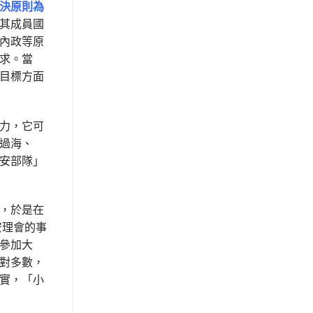
決原則為
其成員國
內政等原
求。當
目標方面
力，它可
過海、
安部隊」
，於是在
安理會的事
參加大
對多數，
實，「小