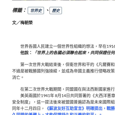
標籤：
、
世界史
歷史
文／梅朝榮
世界各國人民建立一個世界性組織的想法，早在191
他說：
「世界上的各國必須聯合起來，共同保證任何
第一次世界大戰結束後，保衛世界和平的《凡爾賽和約
不過是被戰勝國列強操縱，並成為帝國主義推行侵略政策
消亡。
在第二次世界大戰期間，同盟國在與法西斯國家進行對
美英兩國於1941年 8月14日共同簽署的《大西洋
安全制度」，這一提法後來被盟國普遍認為是未來國際組
同年十二月四日，
《蘇波友好互助宣言》明確提出，戰勝
久同盟的基礎上，才能保證持久和正義的和平」。