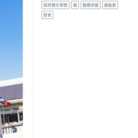
諾貝爾文學獎
貓
醫療保健
銀髮族
飲食