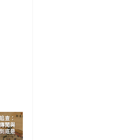
追查：
賣鬼、斬蛇、遇仙女？流傳千年
18
傳聞與
的神怪傳奇，古人筆下最不可思
6 月
到底是
議的奇聞異事，帶領我們一探
神、人、鬼共存的奇幻世界