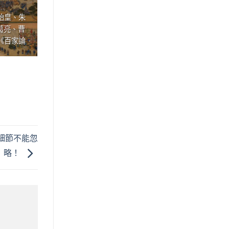
始皇、朱
標籤： 誌怪、傳奇、鬼神軼事 文／(東
葛亮、曹
晉)干寶 魏晉時期的志怪敘事，常以超
《百家論
自然事件包裹人間情感與......
細節不能忽
略！