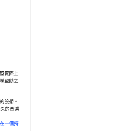
盟實際上
聯盟隨之
的設想。
永久的普遍
在一個持