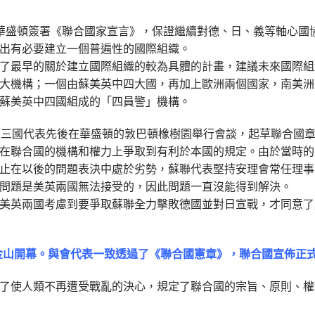
在華盛頓簽署《聯合國家宣言》，保證繼續對德、日、義等軸心國
出有必要建立一個普遍性的國際組織。
了最早的關於建立國際組織的較為具體的計畫，建議未來國際組
大機構；一個由蘇美英中四大國，再加上歐洲兩個國家，南美洲
蘇美英中四國組成的「四員警」機構。
、美三國代表先後在華盛頓的敦巴頓橡樹園舉行會談，起草聯合國
聯合國的機構和權力上爭取到有利於本國的規定。由於當時的
止在以後的問題表決中處於劣勢，蘇聯代表堅持安理會常任理事
問題是美英兩國無法接受的，因此問題一直沒能得到解決。
，美英兩國考慮到要爭取蘇聯全力擊敗德國並對日宣戰，才同意
在舊金山開幕。與會代表一致透過了《聯合國憲章》，聯合國宣佈正
使人類不再遭受戰亂的決心，規定了聯合國的宗旨、原則、權