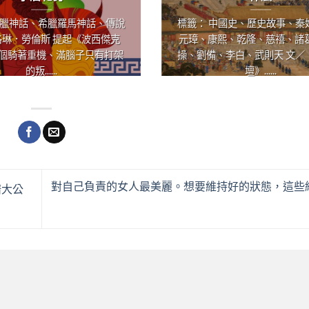
希臘神話、希臘羅馬神話、傳說
標籤： 中國史、歷史故事、秦
洛琳．勞倫斯 提起《波西傑克
元璋、康熙、乾隆、慈禧、諸
個騎著重機、滿腦子只有打架
操、劉備、李白、武則天 文／
的叛......
壇》......
對自己負責的女人最美麗。想要維持好的狀態，這些
譜大公