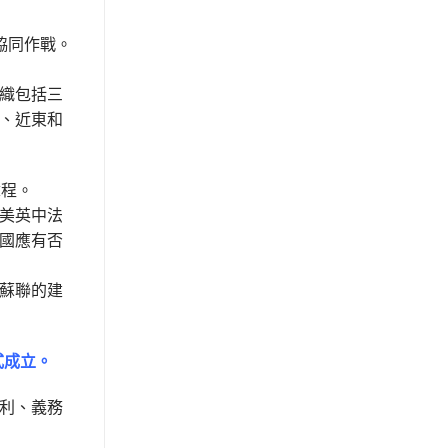
協同作戰。
織包括三
、近東和
章程。
美英中法
國應有否
了蘇聯的建
式成立。
利、義務