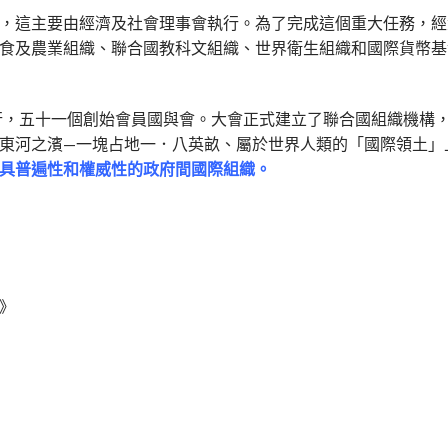
，這主要由經濟及社會理事會執行。為了完成這個重大任務，經
食及農業組織、聯合國教科文組織、世界衛生組織和國際貨幣基
舉行，五十一個創始會員國與會。大會正式建立了聯合國組織機構
東河之濱—一塊占地一．八英畝、屬於世界人類的「國際領土」
具普遍性和權威性的政府間國際組織。
》