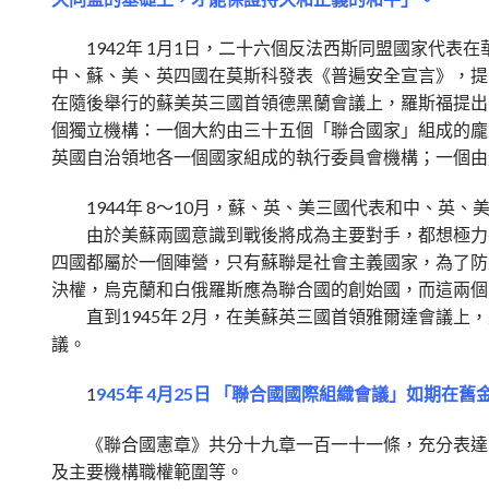
1942年 1月1日，二十六個反法西斯同盟國家代表
中、蘇、美、英四國在莫斯科發表《普遍安全宣言》，提
在隨後舉行的蘇美英三國首領德黑蘭會議上，羅斯福提出
個獨立機構：一個大約由三十五個「聯合國家」組成的龐
英國自治領地各一個國家組成的執行委員會機構；一個由
1944年 8～10月，蘇、英、美三國代表和中、英
由於美蘇兩國意識到戰後將成為主要對手，都想極力在
四國都屬於一個陣營，只有蘇聯是社會主義國家，為了防
決權，烏克蘭和白俄羅斯應為聯合國的創始國，而這兩個
直到1945年 2月，在美蘇英三國首領雅爾達會議上
議。
1
945年 4月25日 「聯合國國際組織會議」如期
《聯合國憲章》共分十九章一百一十一條，充分表達了
及主要機構職權範圍等。