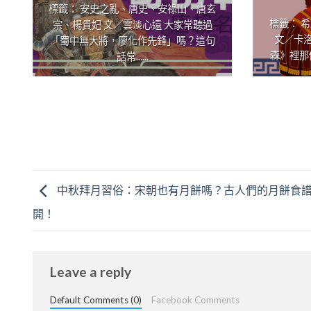
標籤： 安史之亂、唐史、安祿山、唐玄
標籤： 
宗、楊貴妃 文／雲淡心遠 大家常聽過
文／卡
「蜀中無大將，廖化作先鋒」嗎？這句
森》裡那
話常......
中秋拜月習俗：宋朝也有月餅嗎？古人們的月餅食
開！
Leave a reply
Default Comments (0)
Facebook Comments