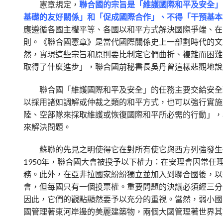
憲章規定，
聯合國的宗旨是「維護國際和平及安全」
基礎的友好關係」和「促成國際合作」、不得「干預基本
應遵循各國主權平等、各國以和平方式解決國際爭端、在
則。
《聯合國憲章》是當代國際關係史上一部劃時代的文
然，實現這些宗旨和原則要比制定它們曲折、複雜而困難
取得了什麼進步」，聯合國前秘書長吳丹曾這樣悲觀地說
聯合國「維護國際和平及安全」的任務主要交給安全理
以採用諸如調解或仲裁之類的和平方式，也可以強行實施
陸、空部隊來採取維護或恢復國際和平所必需的行動」，
來解決問題。
蘇聯的先見之明使得它在對所有使它與西方列強發生衝
1950年，聯合國大會被授予以下權力：在安理會因常
務。此外，在亞非拉國家紛紛獨立並加入到聯合國後，以
會，但每國只有一個投票權。重要問題的決議必須經三分
因此，它們的觀點顯然要予以充分的重視。當然，弱小國
國管理著東河岸邊的美麗建築物，兩個大國管理著世界其