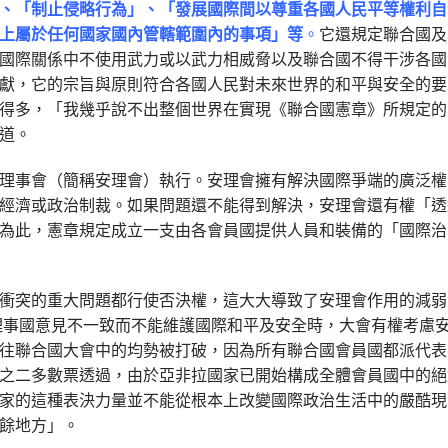
、「制止侵略行為」、「發展國際間以尊重各國人民平等權利自
上屬於任何國家國內管轄範圍內的事項」等
。
它還規定聯合國及
國際關係中不使用武力或以武力相威脅以及聯合國不得干涉各國
獻，它的宗旨與原則符合各國人民對未來世界的和平與安全的要
得多，「我幾乎說不出整個世界在實現《聯合國憲章》所規定的
道。
事會（簡稱安理會）執行。安理會擁有解決國際爭端的廣泛權
經濟或政治制裁。如果問題還不能得到解決，安理會還有權「透
為此，憲章規定成立一支由各會員國提供人員和裝備的「國際治
突的重大問題都行使否決權，這大大導致了安理會作用的減弱
任理事國意見不一致而不能維護國際和平及安全時，大會有權考慮
往聯合國大會中的均勢被打破，因為所有聯合國會員國都派代表
之二多數票透過，由於亞非拉國家已開始構成全體會員國中的絕
家的這種表決力量並不能從根本上改變國際政治生活中的嚴酷現
餘地方」。