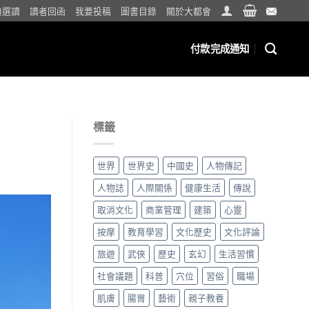
典選讀
讀者回函
我要投稿
圖書目錄
關於大都會
付款完成通知
標籤
世界
世界史
中國史
人物傳記
人物誌
人際關係
健康生活
傳說
取消文化
商業管理
建築
心靈
按摩
教育學習
文化歷史
文化評論
旅遊
武俠
歷史
玄幻
生活習慣
社會議題
科普
穴位
習俗
職場
肌膚
腸胃
藝術
親子教養