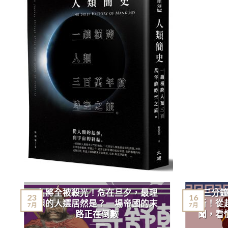
名將全被殺光！危在旦夕，最理
三分
23
16
想的人選居然是？一場帝國的末
斯！從
7 月
7 月
路正在倒數
聞，看