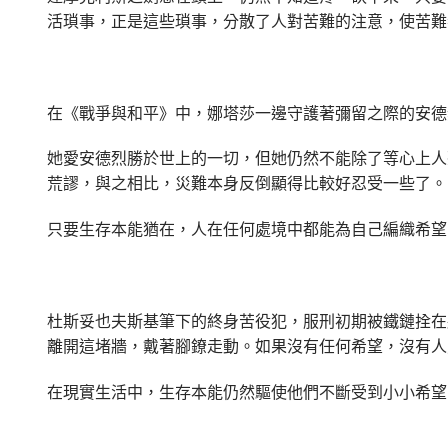
活瑣事，正是這些瑣事，分散了人對苦難的注意，使苦難
在《戰爭與和平》中，娜塔莎一邊守護著彌留之際的安德
她愛安德烈勝於世上的一切，但她仍然不能除了等心上人
荒謬，與之相比，災難本身反倒顯得比較好忍受一些了。
只要生存本能猶在，人在任何處境中都能為自己編織希望
杜斯妥也夫斯基筆下的終身苦役犯，服刑初期被鐵鏈拴在
離開這堵牆，戴著腳鐐走動。如果沒有任何希望，沒有人
在現實生活中，生存本能仍然驅使他們不斷受到小小希望