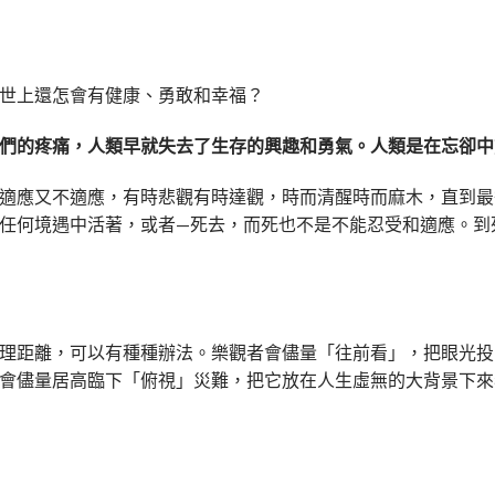
世上還怎會有健康、勇敢和幸福？
們的疼痛，人類早就失去了生存的興趣和勇氣。人類是在忘卻中
適應又不適應，有時悲觀有時達觀，時而清醒時而麻木，直到最
任何境遇中活著，或者—死去，而死也不是不能忍受和適應。到
理距離，可以有種種辦法。樂觀者會儘量「往前看」，把眼光投
會儘量居高臨下「俯視」災難，把它放在人生虛無的大背景下來