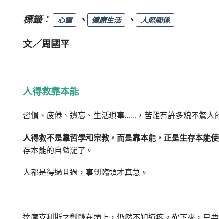
標籤：
、
、
心靈
健康生活
人際關係
文／周國平
人得救靠本能
習慣、疲倦、遺忘、生活瑣事……，苦難有許多貌不驚人
人得救不是靠哲學和宗教，而是靠本能，正是生存本能使
存本能的自勉罷了。
人都是得過且過，事到臨頭才真急。
達摩克利斯之劍懸在頭上，仍然不知道疼。砍下來，只要