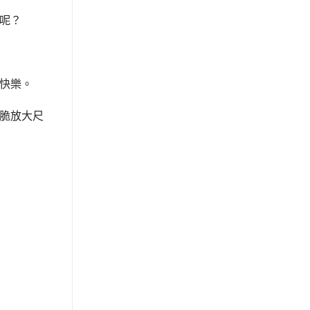
呢？
快樂。
脆放大尺