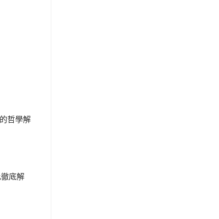
的哲學解
。
此徹底解