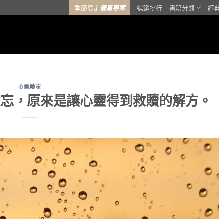
季節限定
優惠專案
暢銷排行
書籍分類
經
心靈勵志
健忘，原來是讓心靈得到救贖的解方。