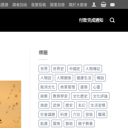
典選讀
讀者回函
我要投稿
圖書目錄
關於大都會
付款完成通知
標籤
世界
世界史
中國史
人物傳記
人物誌
人際關係
健康生活
傳說
取消文化
商業管理
建築
心靈
按摩
教育學習
文化歷史
文化評論
旅遊
武俠
歷史
玄幻
生活習慣
社會議題
科普
穴位
習俗
職場
肌膚
腸胃
藝術
親子教養