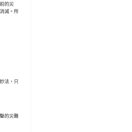
前的災
消滅。所
妙法，只
鑿的災難