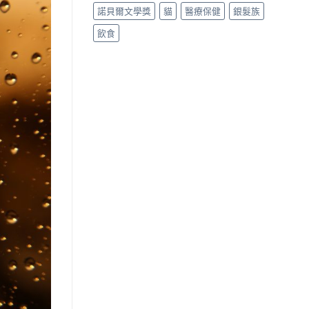
諾貝爾文學獎
貓
醫療保健
銀髮族
飲食