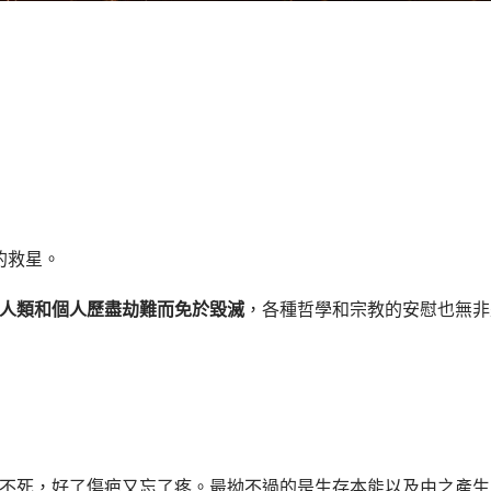
的救星。
人類和個人歷盡劫難而免於毀滅
，各種哲學和宗教的安慰也無非
不死，好了傷疤又忘了疼。最拗不過的是生存本能以及由之產生