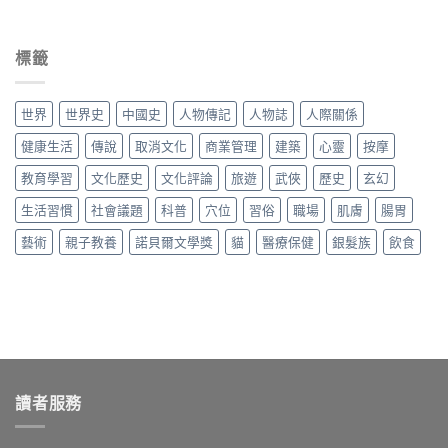
標籤
世界
世界史
中國史
人物傳記
人物誌
人際關係
健康生活
傳說
取消文化
商業管理
建築
心靈
按摩
教育學習
文化歷史
文化評論
旅遊
武俠
歷史
玄幻
生活習慣
社會議題
科普
穴位
習俗
職場
肌膚
腸胃
藝術
親子教養
諾貝爾文學獎
貓
醫療保健
銀髮族
飲食
讀者服務