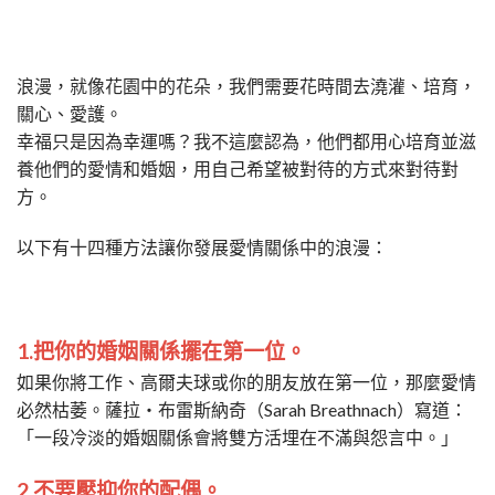
浪漫，就像花園中的花朵，我們需要花時間去澆灌、培育，
關心、愛護。
幸福只是因為幸運嗎？我不這麼認為，他們都用心培育並滋
養他們的愛情和婚姻，用自己希望被對待的方式來對待對
方。
以下有十四種方法讓你發展愛情關係中的浪漫：
1.把你的婚姻關係擺在第一位。
如果你將工作、高爾夫球或你的朋友放在第一位，那麼愛情
必然枯萎。薩拉‧布雷斯納奇（Sarah Breathnach）寫道：
「一段冷淡的婚姻關係會將雙方活埋在不滿與怨言中。」
2.不要壓抑你的配偶。