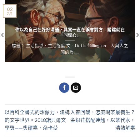
02
7 月
你以為自己在好好溝通，其實一直在誤會對方：關鍵就在
「同理心」
標籤： 生活指導、生活態度 文／Dottie Billington 人與人之
間的誤......
以百科全書式的想像力，建構
入春回暖，怎麼喝茶最養生？
的文字世界。2018諾貝爾文
金銀花搭配連翹，以茶代水，
學獎——奧爾嘉．朵卡荻
清熱解毒