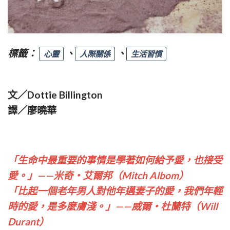
標籤：
、
、
心靈
人際關係
生活習慣
文／Dottie Billington
譯／廖曉華
「生命中最重要的事情是學著如何給予愛，也接受
愛。」——米奇‧艾爾邦（Mitch Albom）
「比起一個老年男人對他年邁妻子的愛，我們年輕
時的愛，是多麼膚淺。」——威爾‧杜蘭特（Will
Durant）