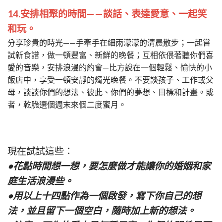
14.安排相聚的時間——談話、表達愛意、一起笑
和玩。
分享珍貴的時光——手牽手在細雨濛濛的清晨散步；一起嘗
試新食譜，做一頓豐富、新鮮的晚餐；互相依偎著聽你們喜
愛的音樂，安排浪漫的約會—比方說在一個輕鬆、愉快的小
飯店中，享受一頓安靜的燭光晚餐。不要談孩子、工作或父
母，談談你們的想法、彼此、你們的夢想、目標和計畫。或
者，乾脆選個週末來個二度蜜月。
現在試試這些：
•花點時間想一想，要怎麼做才能讓你的婚姻和家
庭生活浪漫些。
•用以上十四點作為一個啟發，寫下你自己的想
法，並且留下一個空白，隨時加上新的想法。