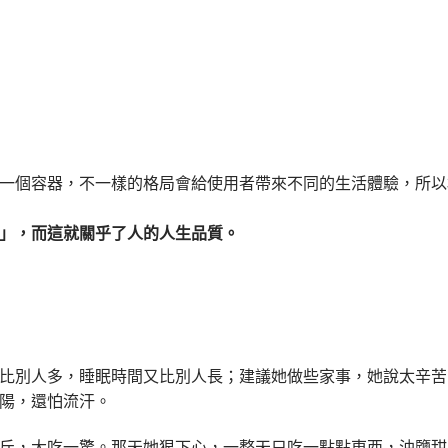
一個容器，不一樣的格局會給使用者帶來不同的生活體驗，所以
」，而這就關乎了人的人生品質。
比別人多，睡眠時間又比別人長；建議她做些家事，她說太辛苦
陽，還怕流汗。
斤，大吃一驚。那天她狠下心，一整天只吃一點點東西，油鹽甜