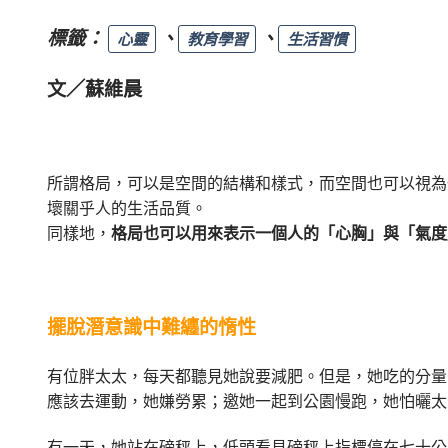
標籤：
、
、
心靈
教育學習
生活習慣
文／蘇維晨
所謂格局，可以是空間的結構和樣式，而空間也可以視為
壞關乎人的生活品質。
同樣地，
格局也可以用來表示一個人的「心胸」與「氣度
擺脫潛意識中難纏的惰性
有位胖太太，每天都聽見她說要減肥。但是，她吃的分量
應該去運動，她嫌勞累；邀她一起到公園慢跑，她怕曬太
有一天，她站在磅秤上，低頭看見磅秤上指標停在七十公