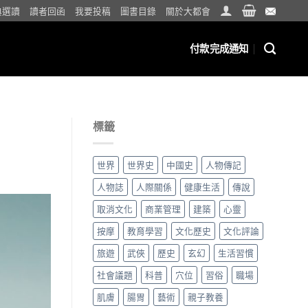
典選讀
讀者回函
我要投稿
圖書目錄
關於大都會
付款完成通知
標籤
世界
世界史
中國史
人物傳記
人物誌
人際關係
健康生活
傳說
取消文化
商業管理
建築
心靈
按摩
教育學習
文化歷史
文化評論
旅遊
武俠
歷史
玄幻
生活習慣
社會議題
科普
穴位
習俗
職場
肌膚
腸胃
藝術
親子教養