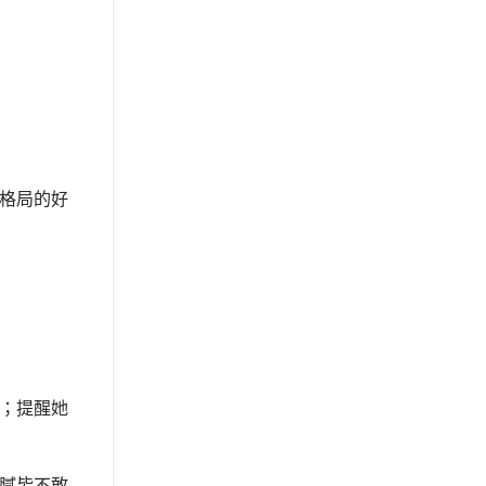
格局的好
；提醒她
膩皆不敢