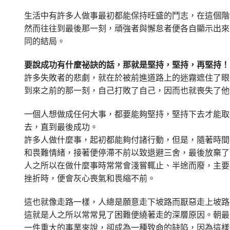
生活中有許多人做事最初都能保持旺盛的鬥志，在這個階
然而往往到最後那一刻，頑強者與懈怠者便各自顯示出來
同的結局。
要說成功有什麼祕訣的話，那就是堅持，堅持，再堅持！
許多失敗者的悲劇，就在於被前進道路上的迷霧遮住了眼
到來之前的那一刻，自己打敗了自己，因而也就喪失了他
一個人想做成任何大事，都要能夠堅持，堅持下去才能取
去，直到最後成功。
許多人做什麼事，起初都能夠付諸行動，但是，隨著時間
和畏難情緒，接著便停滯不前以致退避三舍，最後放棄了
人之所以在做什麼事時常常會淺嘗輒止、半途而廢，主要
挫折時，便會灰心喪氣和畏縮不前。
這也就像走路一樣，人總是願意走下坡路而厭惡走上坡路
這就是人之所以常常見了困難便繞著走的深層原因。朝最
一件重大的事業來說，卻成為一種致命的缺陷，因為這樣