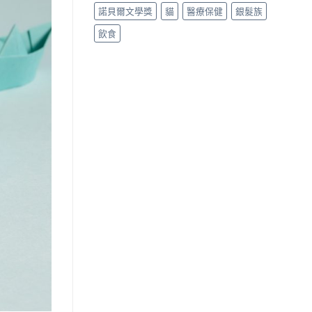
諾貝爾文學獎
貓
醫療保健
銀髮族
飲食