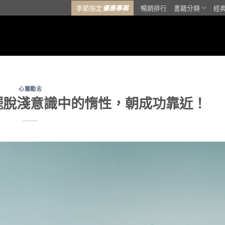
季節限定
優惠專案
暢銷排行
書籍分類
經
心靈勵志
擺脫淺意識中的惰性，朝成功靠近！