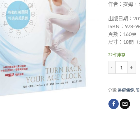
作者：提姆．比恩(
出版日期：201
ISBN：978-98
頁數：160頁
尺寸：18開（1
22 件庫存
逆轉時光變身書
分類:
醫療保健
,
限