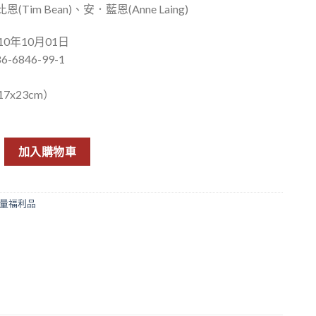
Tim Bean)、安．藍恩(Anne Laing)
0年10月01日
6-6846-99-1
7x23cm）
─8週變美變瘦變年輕的健康秘訣 數量
加入購物車
量福利品