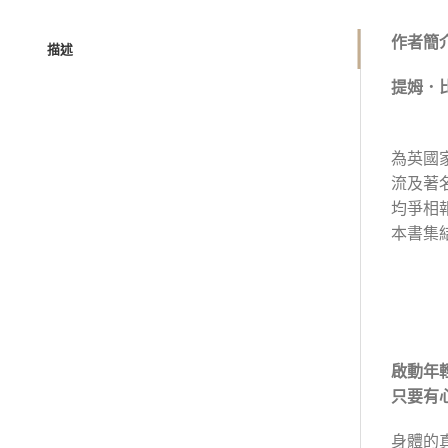
作者簡
描述
提姆．比恩
為英國
流及著
均爭相
本書集
啟動年
只要有
身體的