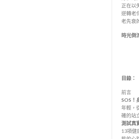
正在以
逆轉老
老先衰
時光倒
目錄：
前言
SOS
年輕，從
確的站
測試真
13項健康
態的心跳頻