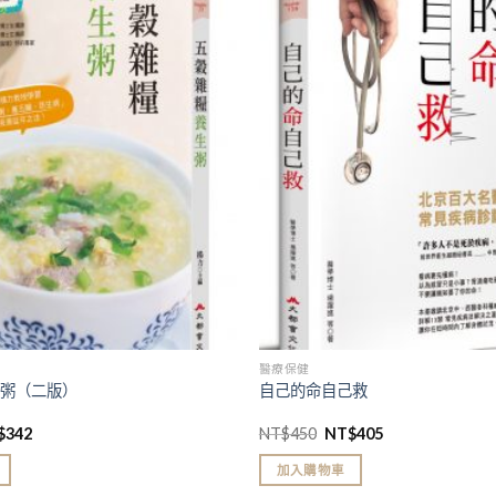
加入
「願
望清
單」
醫療保健
生粥（二版）
自己的命自己救
$
342
NT$
450
NT$
405
加入購物車