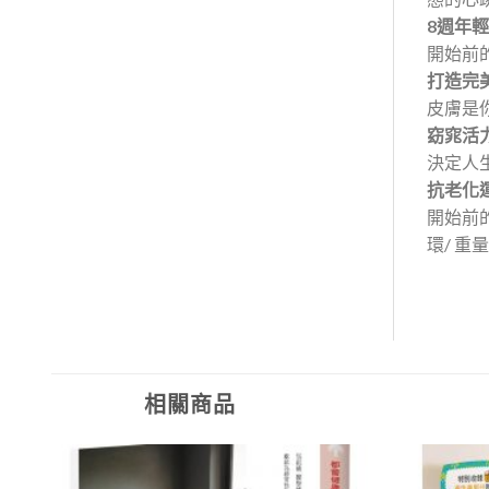
8週年
開始前的
打造完
皮膚是
窈窕活
決定人
抗老化
開始前的
環/ 重
相關商品