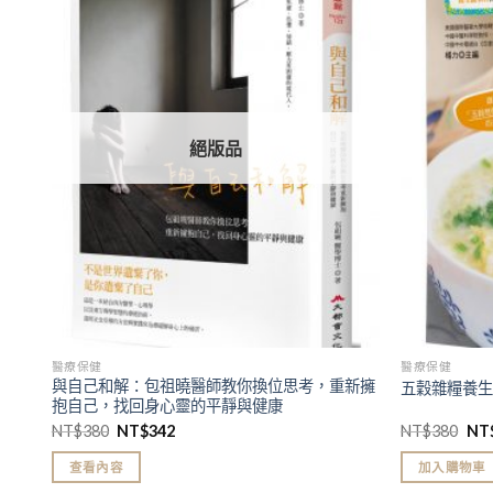
加入
加入
「願
「願
望清
望清
單」
單」
絕版品
醫療保健
醫療保健
與自己和解：包祖曉醫師教你換位思考，重新擁
五穀雜糧養
抱自己，找回身心靈的平靜與健康
NT$
380
NT$
342
NT$
380
NT
查看內容
加入購物車