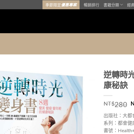
季節限定
優惠專案
暢銷排行
書籍分類
經
逆轉時
康秘訣
加入
「願
望清
280
NT$
單」
出版社：大都
系列：都會健
書號：Health