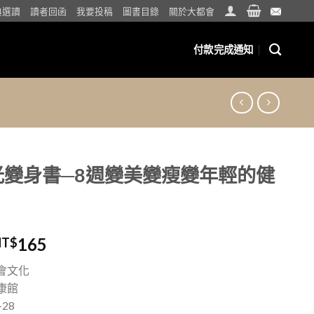
典選讀
讀者回函
我要投稿
圖書目錄
關於大都會
付款完成通知
光變身書─8週變美變瘦變年輕的健
165
NT$
會文化
康館
+28