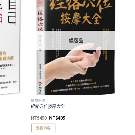
加入
加入
「願
「願
望清
望清
單」
單」
絕版品
醫療保健
經絡穴位按摩大全
NT$
450
NT$
405
查看內容