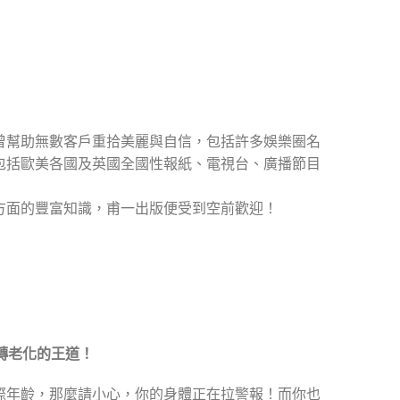
曾幫助無數客戶重拾美麗與自信，包括許多娛樂圈名
包括歐美各國及英國全國性報紙、電視台、廣播節目
方面的豐富知識，甫一出版便受到空前歡迎！
轉老化的王道！
際年齡，那麼請小心，你的身體正在拉警報！而你也