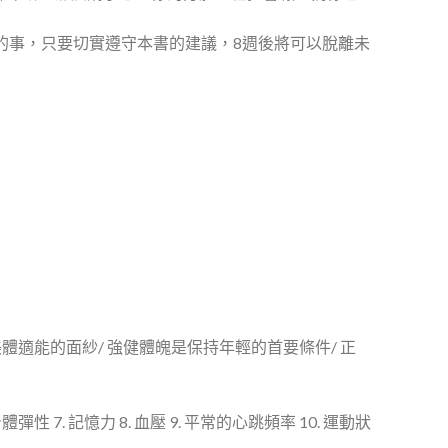
的事，只要切實遵守本書的建議，8週後將可以脫離未
美體適能的面紗/ 強健體魄是保持年輕的首要條件/ 正
身體彈性 7. 記憶力 8. 血壓 9. 平常的心跳頻率 10. 運動狀