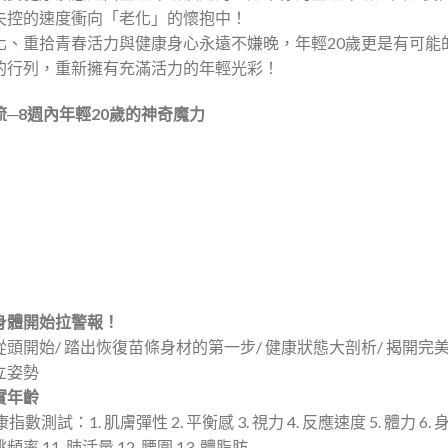
失控的速度衝向「老化」的懷抱中！
化、重拾青春活力與健康身心永遠不嫌晚，年輕20歲更是有可能
的行列，重新擁有充滿活力的年輕光彩！
流─8週內年輕20歲的神奇魔力
！身體開始拉警報！
頭開始/ 踏出恢復苗條身材的第一步/ 健康狀態大剖析/ 揭開完
立姿勢
實年齡
指數測試：1. 肌膚彈性 2. 平衡感 3. 視力 4. 反應速度 5. 體力 6. 
率 11. 肺活量 12. 腰圍 13. 體脂肪