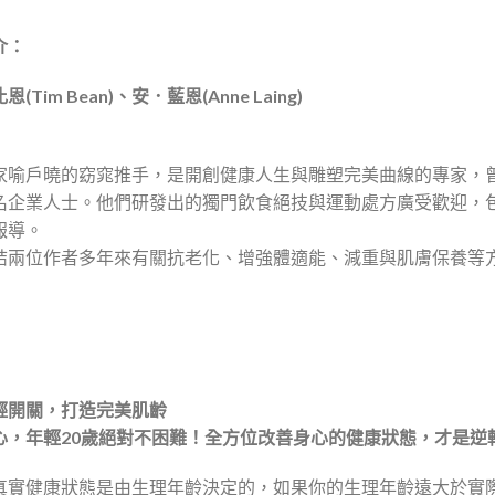
介：
(Tim Bean)、安．藍恩(Anne Laing)
家喻戶曉的窈窕推手，是開創健康人生與雕塑完美曲線的專家，
名企業人士。他們研發出的獨門飲食絕技與運動處方廣受歡迎，
報導。
結兩位作者多年來有關抗老化、增強體適能、減重與肌膚保養等
輕開關，打造完美肌齡
心，年輕20歲絕對不困難！全方位改善身心的健康狀態，才是逆
真實健康狀態是由生理年齡決定的，如果你的生理年齡遠大於實