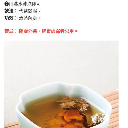
➋用沸水沖泡即可
飲法：
代茶飲服。
功效：
清熱解毒。
禁忌： 陽虛外寒、脾胃虛弱者忌用。