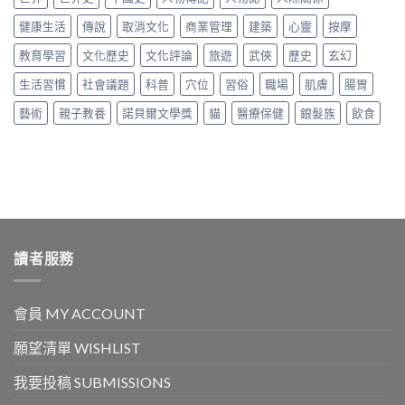
健康生活
傳說
取消文化
商業管理
建築
心靈
按摩
教育學習
文化歷史
文化評論
旅遊
武俠
歷史
玄幻
生活習慣
社會議題
科普
穴位
習俗
職場
肌膚
腸胃
藝術
親子教養
諾貝爾文學獎
貓
醫療保健
銀髮族
飲食
讀者服務
會員 MY ACCOUNT
願望清單 WISHLIST
我要投稿 SUBMISSIONS