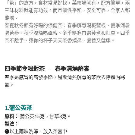
「茶」的療方，食材常見好找，菜市場就有，配方簡單，兩
三味材料就能有功效。而且藥性平和，安全可靠，全家人都
能喝。
春夏秋冬都有好喝的保健茶：春季解毒喝板藍根、夏季消暑
喝苦參、秋季潤燥喝蜂蜜、冬季驅寒首選黃耆和紅棗。四季
茶不離手，讓你的杯子天天茶香撲鼻，營養又健康。
四季節令喝對茶——春季清燥解毒
春季是感冒的高發季節，易飲清熱解毒的茶飲去除體內寒
氣。
1.蒲公英茶
原料：
蒲公英15克、甘草3克。
製法：
➊以上兩味洗淨，放入茶壺中