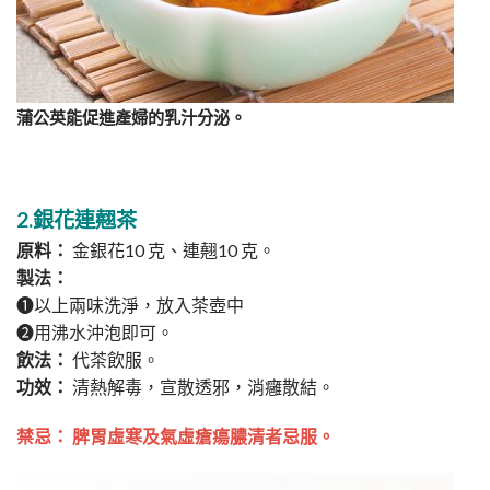
蒲公英能促進產婦的乳汁分泌。
2.銀花連翹茶
原料：
金銀花10 克、連翹10 克。
製法：
➊以上兩味洗淨，放入茶壺中
➋用沸水沖泡即可。
飲法：
代茶飲服。
功效：
清熱解毒，宣散透邪，消癰散結。
禁忌： 脾胃虛寒及氣虛瘡瘍膿清者忌服。