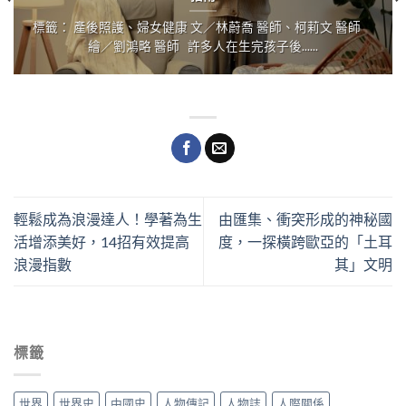
標籤： 產後照護、婦女健康 文／林蔚喬 醫師、柯莉文 醫師
繪／劉鴻略 醫師 許多人在生完孩子後......
輕鬆成為浪漫達人！學著為生
由匯集、衝突形成的神秘國
活增添美好，14招有效提高
度，一探橫跨歐亞的「土耳
浪漫指數
其」文明
標籤
世界
世界史
中國史
人物傳記
人物誌
人際關係