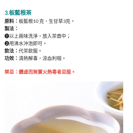
3.板藍根茶
原料：
板藍根10 克、生甘草3克。
製法：
➊以上兩味洗淨，放入茶壺中；
➋用沸水沖泡即可。
飲法：
代茶飲服。
功效：
清熱解毒，涼血利咽。
禁忌：體虛而無實火熱毒者忌服。