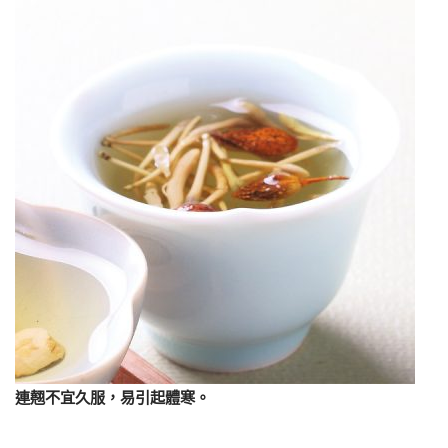
連翹不宜久服，易引起體寒。