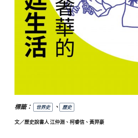
標籤：
、
世界史
歷史
文／歷史說書人 江仲淵、柯睿信、黃羿豪