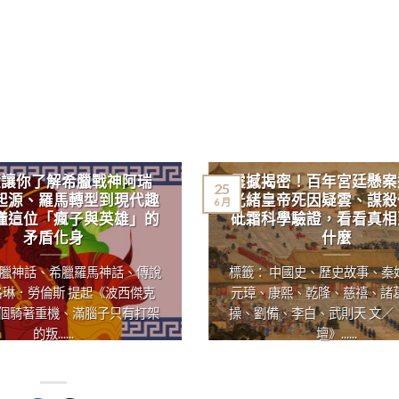
鐘讓你了解希臘戰神阿瑞
震撼揭密！百年宮廷懸案
25
起源、羅馬轉型到現代趣
光緒皇帝死因疑雲、謀殺
6 月
懂這位「瘋子與英雄」的
砒霜科學驗證，看看真相
矛盾化身
什麼
希臘神話、希臘羅馬神話、傳說
標籤： 中國史、歷史故事、秦
洛琳．勞倫斯 提起《波西傑克
元璋、康熙、乾隆、慈禧、諸
個騎著重機、滿腦子只有打架
操、劉備、李白、武則天 文／
的叛......
壇》......