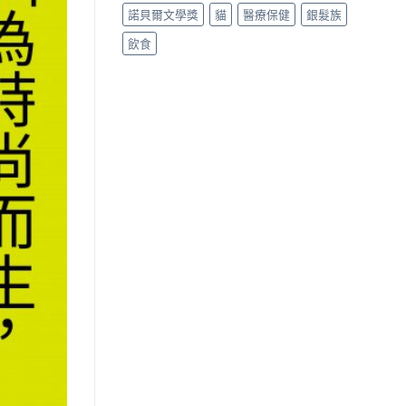
諾貝爾文學獎
貓
醫療保健
銀髮族
飲食