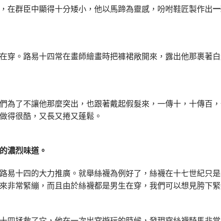
，在群臣中顯得十分矮小，他以馬蹄為靈感，吩咐鞋匠製作出
一
在穿。路易十四常在畫師繪畫時把褲裙敞開來，露出他那裹著白
們為了不讓他那麼突出，也跟著戴起假髮來，一傳十，十傳百，
做得很酷，又長又捲又蓬鬆。
的濃烈味道。
路易十四的大力推廣。就舉絲襪為例好了，絲襪在十七世紀只是
來非常緊繃，而且由於絲襪都是男生在穿，我們可以想見胯下緊
十四拯救了它，他在一次出宮遊玩的時候，發現穿絲襪騎馬非常