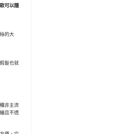
款可以隨
絲的大
假髮也就
種非主流
繃且不透
方便，它