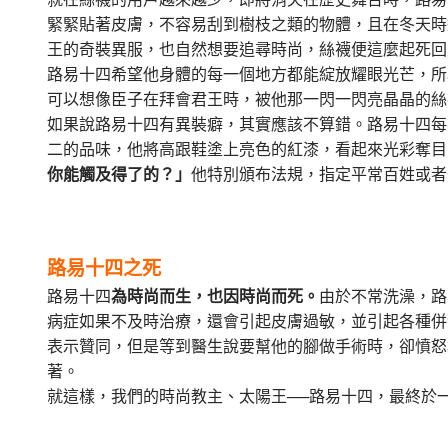
緊緊貼著皮膚，不容易刮到樹枝之類的物體，且在冬天時
王的奇裝異服，也自然想要追尋時尚，絲襪便這麼起死回
路易十四希望他身體的每一個地方都能綻放耀眼光芒，所
可以想像臣子在拜會君王時，被他那一閃一閃亮晶晶的絲
如果說路易十四有異裝癖，其實應該不算錯。路易十四每
二的品味，他將高跟鞋塗上亮色的紅漆，看起來光彩奪目
你能觸及得了的？」
他特別頒布法規，指定平常百姓或者
路易十四之死
路易十四
為時尚而生，也因時尚而死。
由於不常洗澡，路
病症如果不及時治療，還會引起皮膚過敏，並引起各種併
表示贊同，但是等到醫生說要幫他的腳做手術時，卻憤怒
著。
就這樣，我們的時尚教主、太陽王──路易十四，最終於