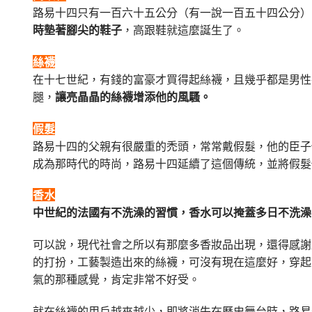
路易十四只有一百六十五公分（有一說一百五十四公分）
時墊著腳尖的鞋子
，高跟鞋就這麼誕生了。
絲襪
在十七世紀，有錢的富豪才買得起絲襪，且幾乎都是男性
腿，
讓亮晶晶的絲襪增添他的風騷。
假髮
路易十四的父親有很嚴重的禿頭，常常戴假髮，他的臣子
成為那時代的時尚，路易十四延續了這個傳統，並將假髮
香水
中世紀的法國有不洗澡的習慣，香水可以掩蓋多日不洗澡
可以說，現代社會之所以有那麼多香妝品出現，還得感謝
的打扮，工藝製造出來的絲襪，可沒有現在這麼好，穿起
氣的那種感覺，肯定非常不好受。
就在絲襪的用戶越來越少，即將消失在歷史舞台時，路易