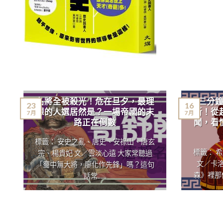
名將全被殺光！危在旦夕，最理
三分
23
16
想的人選居然是？一場帝國的末
斯！從
7 月
7 月
路正在倒數
聞，看
標籤： 安史之亂、唐史、安祿山、唐玄
標籤： 
宗、楊貴妃 文／雲淡心遠 大家常聽過
文／卡
「蜀中無大將，廖化作先鋒」嗎？這句
森》裡那
話常......