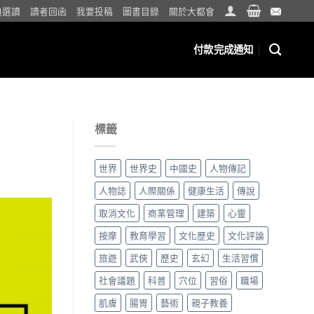
典選讀
讀者回函
我要投稿
圖書目錄
關於大都會
付款完成通知
標籤
世界
世界史
中國史
人物傳記
人物誌
人際關係
健康生活
傳說
取消文化
商業管理
建築
心靈
按摩
教育學習
文化歷史
文化評論
旅遊
武俠
歷史
玄幻
生活習慣
社會議題
科普
穴位
習俗
職場
肌膚
腸胃
藝術
親子教養