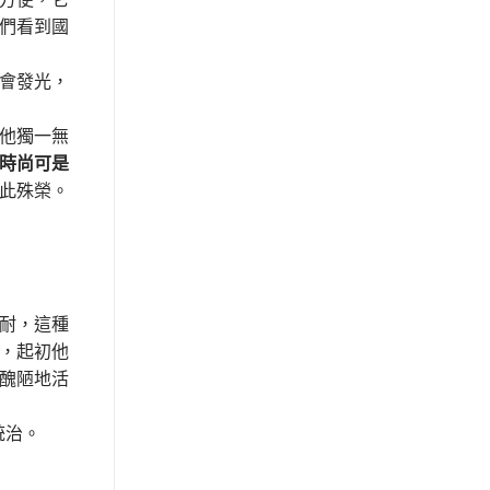
們看到國
會發光，
他獨一無
時尚可是
此殊榮。
耐，這種
，起初他
醜陋地活
統治。