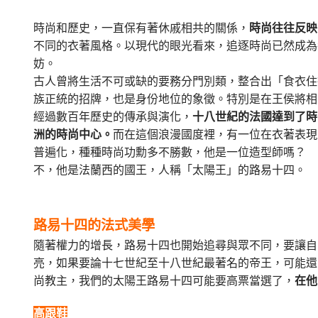
時尚和歷史，一直保有著休戚相共的關係，
時尚往往反映
不同的衣著風格。以現代的眼光看來，追逐時尚已然成為
妨。
古人曾將生活不可或缺的要務分門別類，整合出「食衣住
族正統的招牌，也是身份地位的象徵。特別是在王侯將相
經過數百年歷史的傳承與演化，
十八世紀的法國達到了時
洲的時尚中心。
而在這個浪漫國度裡，有一位在衣著表現
普遍化，種種時尚功勳多不勝數，他是一位造型師嗎？
不，他是法蘭西的國王，人稱「太陽王」的路易十四。
路易十四的法式美學
隨著權力的增長，路易十四也開始追尋與眾不同，要讓自
亮，如果要論十七世紀至十八世紀最著名的帝王，可能還
尚教主，我們的太陽王路易十四可能要高票當選了，
在他
高跟鞋