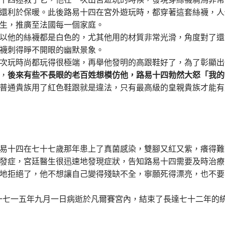
還利於保暖。此後路易十四在宮外遊玩時，都穿著這套絲襪，人
生，推廣至法國每一個家庭。
以他的絲襪都是白色的，尤其他用的材質非常光滑，角度對了還
襪刺得睜不開眼的幽默景象。
次玩時尚都玩得很極端，再舉他發明的高跟鞋好了，為了彰顯出
，
後來有些不長眼的老百姓想模仿他，路易十四勃然大怒「我的
普通貴族用了紅色鞋跟就是違法，只有最高級的皇親貴族才能有
易十四在七十七歲那年患上了真菌感染，雙腳又紅又紫，癢得難
發症，宮廷醫生很迅速地發現症狀，告知路易十四需要及時治療
地拒絕了，他不想讓自己變得殘缺不全，寧願死得漂亮，也不要
一七一五年九月一日病逝於凡爾賽宮內，結束了長達七十二年的