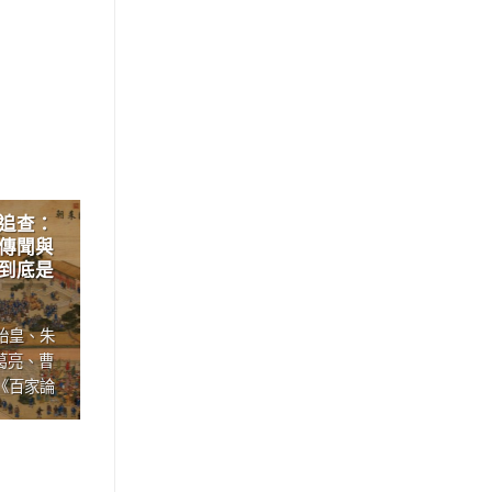
追查：
賣鬼、斬蛇、遇仙女？流傳千年
18
傳聞與
的神怪傳奇，古人筆下最不可思
6 月
到底是
議的奇聞異事，帶領我們一探
神、人、鬼共存的奇幻世界
始皇、朱
標籤： 誌怪、傳奇、鬼神軼事 文／(東
葛亮、曹
晉)干寶 魏晉時期的志怪敘事，常以超
《百家論
自然事件包裹人間情感與......