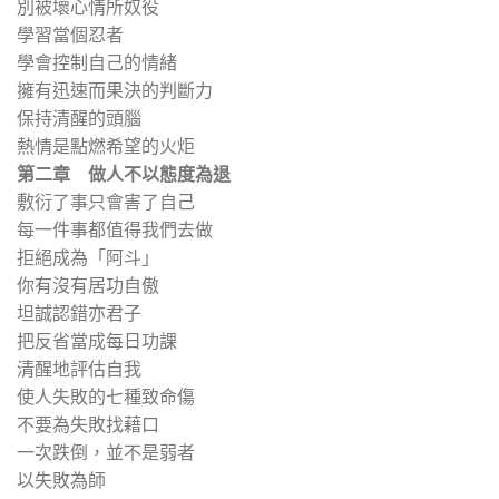
別被壞心情所奴役
學習當個忍者
學會控制自己的情緒
擁有迅速而果決的判斷力
保持清醒的頭腦
熱情是點燃希望的火炬
第二章 做人不以態度為退
敷衍了事只會害了自己
每一件事都值得我們去做
拒絕成為「阿斗」
你有沒有居功自傲
坦誠認錯亦君子
把反省當成每日功課
清醒地評估自我
使人失敗的七種致命傷
不要為失敗找藉口
一次跌倒，並不是弱者
以失敗為師