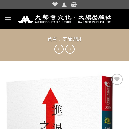
Skip
to
content
首頁
/
商管理財
加入
「願
望清
單」