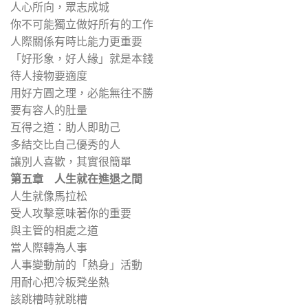
人心所向，眾志成城
你不可能獨立做好所有的工作
人際關係有時比能力更重要
「好形象，好人緣」就是本錢
待人接物要適度
用好方圓之理，必能無往不勝
要有容人的肚量
互得之道：助人即助己
多結交比自己優秀的人
讓別人喜歡，其實很簡單
第五章 人生就在進退之間
人生就像馬拉松
受人攻擊意味著你的重要
與主管的相處之道
當人際轉為人事
人事變動前的「熱身」活動
用耐心把冷板凳坐熱
該跳槽時就跳槽