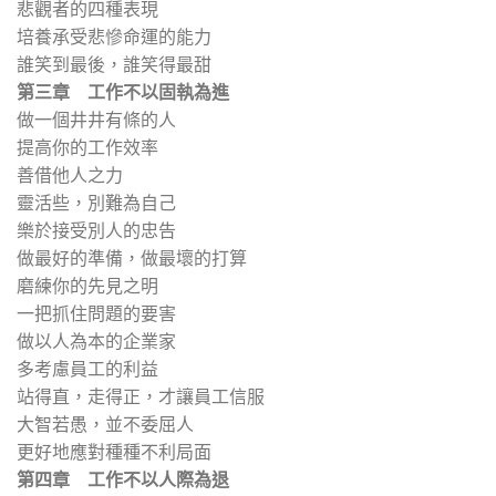
悲觀者的四種表現
培養承受悲慘命運的能力
誰笑到最後，誰笑得最甜
第三章 工作不以固執為進
做一個井井有條的人
提高你的工作效率
善借他人之力
靈活些，別難為自己
樂於接受別人的忠告
做最好的準備，做最壞的打算
磨練你的先見之明
一把抓住問題的要害
做以人為本的企業家
多考慮員工的利益
站得直，走得正，才讓員工信服
大智若愚，並不委屈人
更好地應對種種不利局面
第四章 工作不以人際為退