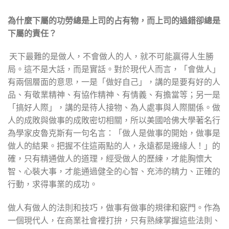
為什麼下屬的功勞總是上司的占有物，而上司的過錯卻總是
下屬的責任？
天下最難的是做人，不會做人的人，就不可能贏得人生勝
局。這不是大話，而是實話。對於現代人而言，「會做人」
有兩個層面的意思，一是「做好自己」，講的是要有好的人
品、有敬業精神、有協作精神、有情義、有擔當等；另一是
「搞好人際」，講的是待人接物、為人處事與人際關係。做
人的成敗與做事的成敗密切相關，所以美國哈佛大學著名行
為學家皮魯克斯有一句名言：「做人是做事的開始，做事是
做人的結果。把握不住這兩點的人，永遠都是邊緣人！」的
確，只有精通做人的道理，經受做人的歷練，才能胸懷大
智、心裝大事，才能通過健全的心智、充沛的精力、正確的
行動，求得事業的成功。
做人有做人的法則和技巧，做事有做事的規律和竅門。作為
一個現代人，在商業社會裡打拚，只有熟練掌握這些法則、