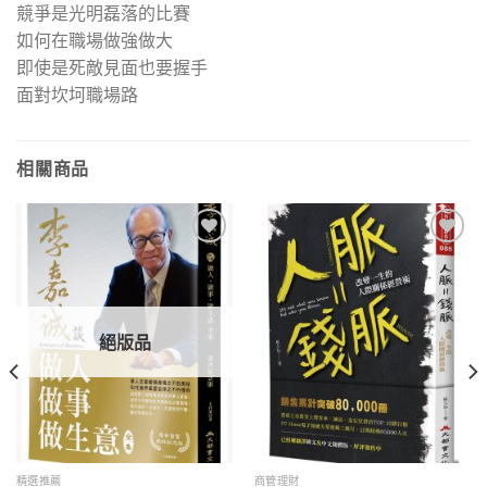
競爭是光明磊落的比賽
如何在職場做強做大
即使是死敵見面也要握手
面對坎坷職場路
相關商品
加入
加入
「願
「願
望清
望清
單」
單」
絕版品
精選推薦
商管理財