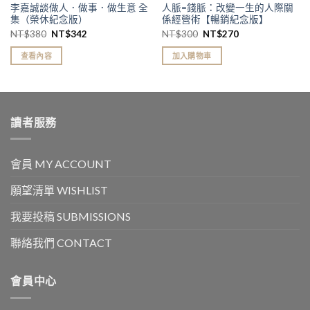
李嘉誠談做人．做事．做生意 全
人脈=錢脈：改變一生的人際關
集（榮休紀念版）
係經營術【暢銷紀念版】
NT$
380
NT$
342
NT$
300
NT$
270
查看內容
加入購物車
讀者服務
會員 MY ACCOUNT
願望清單 WISHLIST
我要投稿 SUBMISSIONS
聯絡我們 CONTACT
會員中心