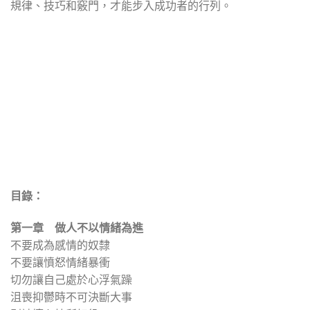
規律、技巧和竅門，才能步入成功者的行列。
目錄：
第一章 做人不以情緒為進
不要成為感情的奴隸
不要讓憤怒情緒暴衝
切勿讓自己處於心浮氣躁
沮喪抑鬱時不可決斷大事