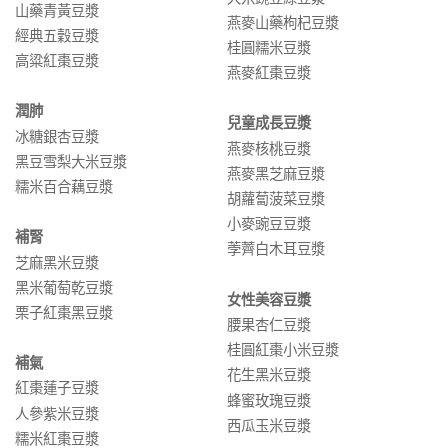
山藥青黃豆漿
燕麥山藥枸杞豆漿
經典五穀豆漿
桂圓糯米豆漿
高粱紅棗豆漿
燕麥紅棗豆漿
潤肺
兒童成長豆漿
冰糖銀杏豆漿
燕麥核桃豆漿
黑豆雪梨大米豆漿
燕麥黑芝麻豆漿
糯米百合藕豆漿
胡蘿蔔菠菜豆漿
小麥豌豆豆漿
補腎
荸薺白木耳豆漿
芝麻黑米豆漿
黑米葡萄乾豆漿
女性美容豆漿
栗子紅棗黑豆漿
腰果杏仁豆漿
桂圓紅棗小米豆漿
補氣
花生黑米豆漿
紅棗蓮子豆漿
蜂蜜玫瑰豆漿
人參紫米豆漿
西瓜玉米豆漿
糯米紅棗豆漿