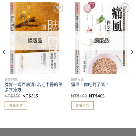
加入
加入
「願
「願
望清
望清
單」
單」
絕版品
絕版品
醫療保健
醫療保健
脾胃一調百病消 : 名老中醫的藥
痛風，你吃對了嗎？
膳食療方
NT$
350
NT$
315
NT$
450
NT$
405
查看內容
查看內容