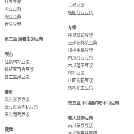
紅豆豆漿
玉米豆漿
黑豆豆漿
桂圓紅豆豆漿
豌豆豆漿
青豆豆漿
冬季
榛果草莓豆漿
第三章 最養生的豆漿
玉米花椰菜豆漿
核桃柑橘豆漿
護心
南瓜紅豆豆漿
紅棗枸杞豆漿
木瓜蓮子豆漿
綠紅豆百合豆漿
枸杞豆漿
養生堅果豆漿
桂圓枸杞豆漿
核桃花生豆漿
養肝
黑米青豆豆漿
第五章 不同族群喝不同豆漿
綠豆紅棗枸杞豆漿
玉米葡萄豆漿
老人益壽豆漿
南瓜黃豆豆漿
健脾
大米豌豆綠豆漿