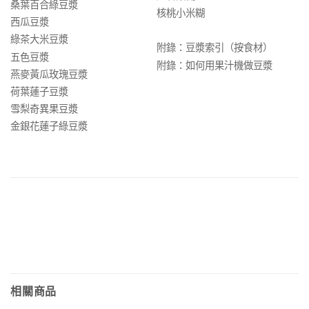
桑葉百合綠豆漿
核桃小米糊
西瓜豆漿
綠茶大米豆漿
附錄：豆漿索引（按食材）
五色豆漿
附錄：如何用果汁機做豆漿
燕麥黃瓜玫瑰豆漿
荷葉蓮子豆漿
雪梨奇異果豆漿
金銀花蓮子綠豆漿
相關商品