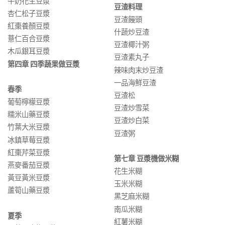
牛奶花生豆漿
豆渣料理
杏仁松子豆漿
豆渣饅頭
紅棗養顏豆漿
什蔬炒豆渣
薏仁百合豆漿
豆渣椰汁粥
木瓜銀耳豆漿
豆渣素丸子
第四章 四季蔬果做豆漿
辣味肉末炒豆渣
一品海鮮豆渣
春季
豆渣松
葡萄檸檬豆漿
豆渣炒雪菜
糯米山藥豆漿
豆渣炒白菜
竹葉大米豆漿
豆渣粥
冰鎮草莓豆漿
紅棗芹菜豆漿
第七章 豆漿機做米糊
燕麥番茄豆漿
花生米糊
黃豆黃米豆漿
玉米米糊
蘆筍山藥豆漿
黑芝麻米糊
南瓜米糊
夏季
紅薯米糊