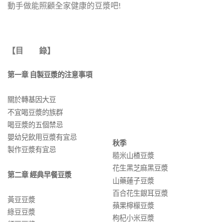
動手做能照顧全家健康的豆漿吧!
【目 錄】
第一章 自製豆漿的注意事項
關於轉基因大豆
不宜喝豆漿的族群
喝豆漿的五個禁忌
嬰幼兒飲用豆漿有宜忌
秋季
製作豆漿有宜忌
糙米山楂豆漿
花生黑芝麻黑豆漿
第二章 經典早餐豆漿
山藥蓮子豆漿
百合花生銀耳豆漿
黃豆豆漿
蘋果檸檬豆漿
綠豆豆漿
枸杞小米豆漿