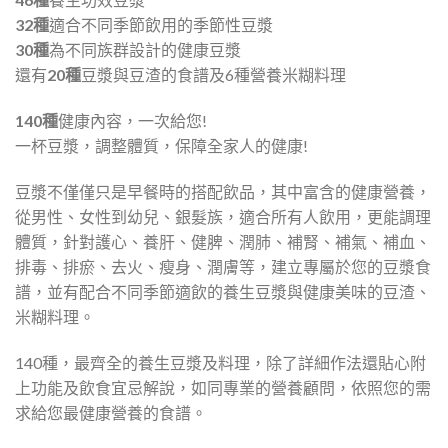
32種
適合不同季節飲用的季節性豆漿
30種
為不同族群設計的健康豆漿
還有
20種
豆漿與豆渣的食譜及6種營養米糊料理
140種
健康內容，一次給您!
一杯豆漿，調整體質，保障全家人的健康!
豆漿不僅僅只是早餐時的搭配飲品，其中富含的健康營養，
從男性、女性到幼兒、銀髮族，適合所有人飲用，更能調理
體質，針對護心、養肝、健脾、潤肺、補腎、補氣、補血、
排毒、排瘀、去火、瘦身、潤膚等，建立專屬於您的豆漿食
譜，並有配合不同季節適飲的養生豆漿與健康美味的豆渣、
米糊料理。
140種，最齊全的養生豆漿及料理，除了詳細作法還貼心附
上功能及飲食宜忌解說，如同專業的營養顧問，依照您的需
求給您最健康營養的食譜。