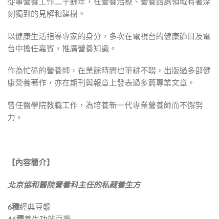
從事營養工作二十餘年，在營養治療、營養諮詢領域有著深
刻獨到的見解和建樹。
以健康生活指導專家的身分，多次在電視台的健康節目及電
台中擔任嘉賓，推廣營養知識。
作為忙碌的營養師，在業餘時間也筆耕不輟，出版過多部健
康營養著作，亦在期刊與報章上發表過多篇專業文章。
曾任醫學院教職工作，為培養新一代專業營養師而不懈努
力。
【內容簡介】
北京協和醫院營養科主任的私藏養生方
6種
經典豆漿
46種
養生功效豆漿