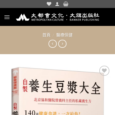
Skip
to
content
首頁
/
醫療保健
加入
「願
望清
單」