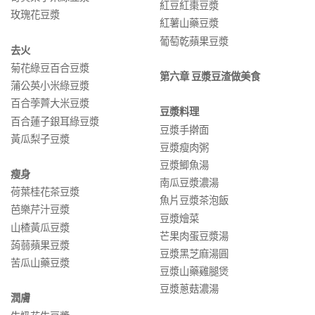
紅豆紅棗豆漿
玫瑰花豆漿
紅薯山藥豆漿
葡萄乾蘋果豆漿
去火
菊花綠豆百合豆漿
第六章 豆漿豆渣做美食
蒲公英小米綠豆漿
百合荸薺大米豆漿
豆漿料理
百合蓮子銀耳綠豆漿
豆漿手擀面
黃瓜梨子豆漿
豆漿瘦肉粥
豆漿鯽魚湯
瘦身
南瓜豆漿濃湯
荷葉桂花茶豆漿
魚片豆漿茶泡飯
芭樂芹汁豆漿
豆漿燴菜
山楂黃瓜豆漿
芒果肉蛋豆漿湯
蒟蒻蘋果豆漿
豆漿黑芝麻湯圓
苦瓜山藥豆漿
豆漿山藥雞腿煲
豆漿蔥菇濃湯
潤膚