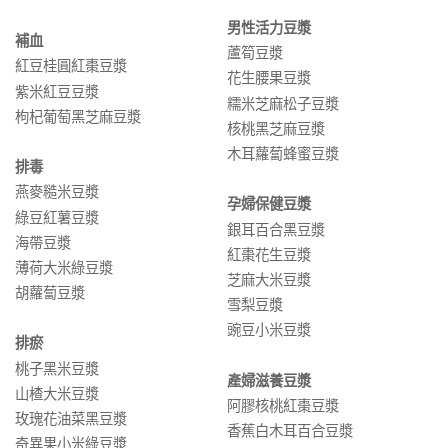
男性活力豆漿
補血
蘆筍豆漿
紅豆桂圓紅棗豆漿
花生腰果豆漿
紫米紅豆豆漿
糯米芝麻松子豆漿
枸杞葡萄黑芝麻豆漿
核桃黑芝麻豆漿
木耳蘿蔔蜂蜜豆漿
排毒
燕麥糙米豆漿
孕婦保健豆漿
綠豆紅薯豆漿
銀耳百合黑豆漿
海帶豆漿
紅棗花生豆漿
薄荷大米綠豆漿
芝麻大米豆漿
胡蘿蔔豆漿
雪梨豆漿
豌豆小米豆漿
排瘀
桃子黑米豆漿
產婦滋養豆漿
山楂大米豆漿
阿膠核桃紅棗豆漿
玫瑰花油菜黑豆漿
香蕉白木耳百合豆漿
奇異果小米綠豆漿