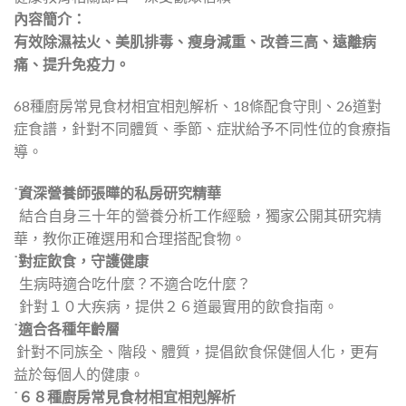
內容簡介：
有效除濕袪火、美肌排毒、瘦身減重、改善三高、遠離病
痛、提升免疫力。
68種廚房常見食材相宜相剋解析、18條配食守則、26道對
症食譜，針對不同體質、季節、症狀給予不同性位的食療指
導。
˙資深營養師張曄的私房研究精華
結合自身三十年的營養分析工作經驗，獨家公開其研究精
華，教你正確選用和合理搭配食物。
˙對症飲食，守護健康
生病時適合吃什麼？不適合吃什麼？
針對１０大疾病，提供２６道最實用的飲食指南。
˙適合各種年齡層
針對不同族全、階段、體質，提倡飲食保健個人化，更有
益於每個人的健康。
˙６８種廚房常見食材相宜相剋解析