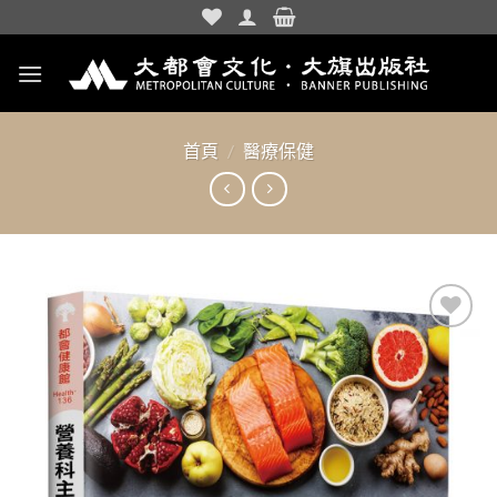
Skip
to
content
首頁
/
醫療保健
加入
「願
望清
單」