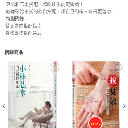
豆腐和玉米搭配一起吃比牛肉更營養！
教你破除不當的飲食搭配，讓自己和家人吃得更健康。
˙特別附錄
營養素的搭配指南
食物藥物搭配禁忌
相關商品
加入
加入
「願
「願
望清
望清
單」
單」
TOP 7