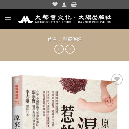
Skip
to
content
首頁
/
醫療保健
加入
「願
望清
單」