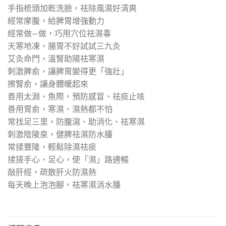
手指梳頭加乾洗臉，祛除風濕好清爽
經常摩腹，給脾胃增強動力
經常做—做，巧用穴位祛濕毒
天寒地凍，腸胃不好試試三九灸
艾灸命門，溫腎助陽祛寒濕
刺激脾俞，讓脾胃變得更「強壯」
擦腎俞，讓身體暖起來
善用太淵、魚際，預防感冒、祛痰止咳
善用胃俞，寒濕、濕熱都不怕
常找足三里，防腹瀉、助消化、祛寒濕
刺激陰陵泉，健脾祛濕防水腫
常揉豐隆，輕鬆除濕祛痰
揉搓手心、足心，使「濕」路通暢
敲肝經，疏散肝火防濕熱
每天晚上泡泡腳，祛寒濕消水腫