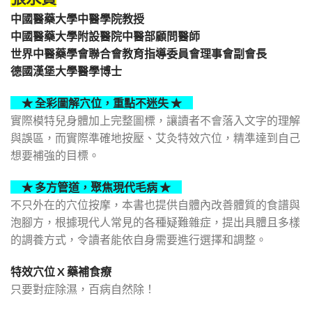
中國醫藥大學中醫學院教授
中國醫藥大學附設醫院中醫部顧問醫師
世界中醫藥學會聯合會教育指導委員會理事會副會長
德國漢堡大學醫學博士
★ 全彩圖解穴位，重點不迷失 ★
實際模特兒身體加上完整圖標，讓讀者不會落入文字的理解
與誤區，而實際準確地按壓、艾灸特效穴位，精準達到自己
想要補強的目標。
★ 多方管道，聚焦現代毛病 ★
不只外在的穴位按摩，本書也提供自體內改善體質的食譜與
泡腳方，根據現代人常見的各種疑難雜症，提出具體且多樣
的調養方式，令讀者能依自身需要進行選擇和調整。
特效穴位 X 藥補食療
只要對症除濕，百病自然除！