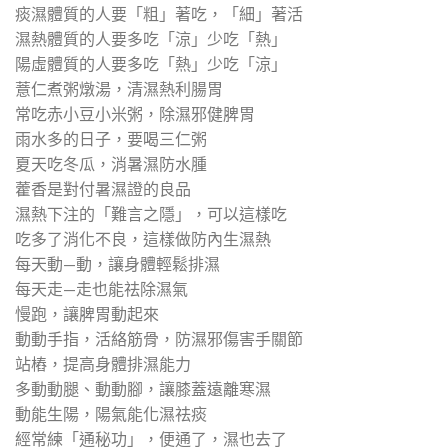
痰濕體質的人要「粗」著吃，「細」著活
濕熱體質的人要多吃「涼」少吃「熱」
陽虛體質的人要多吃「熱」少吃「涼」
薏仁煮粥燉湯，清濕熱利腸胃
常吃赤小豆小米粥，除濕邪健脾胃
雨水多的日子，要喝三仁粥
夏天吃冬瓜，消暑濕防水腫
藿香是對付暑濕證的良品
濕熱下注的「難言之隱」，可以這樣吃
吃多了消化不良，這樣做防內生濕熱
每天動—動，讓身體輕鬆排濕
每天走—走也能祛除濕氣
慢跑，讓脾胃動起來
動動手指，活絡筋骨，防濕邪傷害手關節
站樁，提高身體排濕能力
多動動腿、動動腳，讓膝蓋遠離寒濕
動能生陽，陽氣能化濕祛痰
經常練「通秘功」，便通了，濕也去了