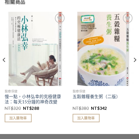
相關商品
加入
加入
「願
「願
望清
望清
單」
單」
醫療保健
醫療保健
慢一點，小林弘幸的究極健康
五穀雜糧養生粥（二版）
法：每天15分鐘的神奇改變
NT$
320
NT$
288
NT$
380
NT$
342
加入購物車
加入購物車