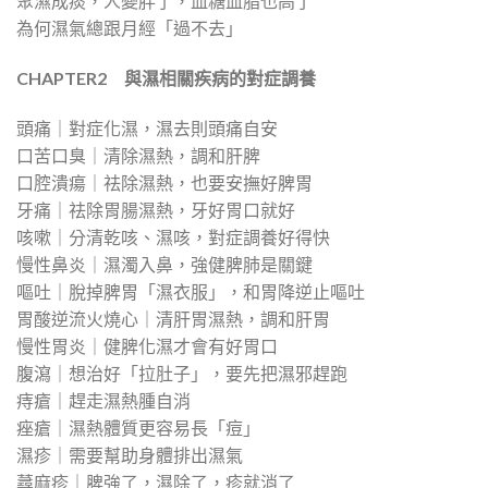
聚濕成痰，人變胖了，血糖血脂也高了
為何濕氣總跟月經「過不去」
CHAPTER2
與濕相關疾病的對症調養
頭痛｜對症化濕，濕去則頭痛自安
口苦口臭｜清除濕熱，調和肝脾
口腔潰瘍｜祛除濕熱，也要安撫好脾胃
牙痛｜祛除胃腸濕熱，牙好胃口就好
咳嗽｜分清乾咳、濕咳，對症調養好得快
慢性鼻炎｜濕濁入鼻，強健脾肺是關鍵
嘔吐｜脫掉脾胃「濕衣服」，和胃降逆止嘔吐
胃酸逆流火燒心｜清肝胃濕熱，調和肝胃
慢性胃炎｜健脾化濕才會有好胃口
腹瀉｜想治好「拉肚子」，要先把濕邪趕跑
痔瘡｜趕走濕熱腫自消
痤瘡｜濕熱體質更容易長「痘」
濕疹｜需要幫助身體排出濕氣
蕁麻疹｜脾強了，濕除了，疹就消了