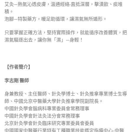
艾灸—熱氣沁透皮膚，溫通經絡·直抵深層，擊潰飲、痰堆
積。
泡腳—特製藥方，暖足助循環，讓濕氣無所遁形。
只要掌握正確方法，堅持實際操作，就能循序改善體質，把
濕氣驅逐出去，讓你無「濕」—身輕！
【作者簡介】
李志剛 醫師
身兼教授、主任醫師、針灸學博士、針灸推拿專業博士生導
師、中國北京中醫藥大學針灸推拿學院副院長。
中國針灸學會腦病科專業委員會常務理事
中國針灸學會針法灸法分會常務理事
北京針灸學會針灸臨床研究專業委員會委員
中國國家中醫藥行業特有工種職業技能鑑定指導中心-中醫