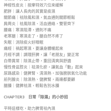
神經性皮炎｜按摩特效穴位來緩解
肥胖｜讓人長肉的其實是痰濕
關節痛｜祛除風和濕，氣血通則關節輕鬆
肩周炎｜祛風除濕、活血通絡，雙管齊下
腰痛｜寒濕阻滯，通則不痛
老寒腿｜寒濕走了，腿自然不疼了
失眠｜消除痰火好睡眠
痛經｜禍起寒濕，要讓身體暖起來
月經不調｜調理肝脾，讓「老朋友」變正常
白帶異常｜除濕止帶，重回清爽與舒適
慢性骨盆腔炎｜祛濕化瘀，讓氣血「動」起來
尿路感染｜健脾腎、清濕熱，加強膀胱氣化功能
前列腺炎｜除濕熱、健脾腎，兩邊都要顧
腿腫｜健脾祛濕，輕鬆告別水腫
CHAPTER3
日常「除濕」的小妙招
平時這樣吃，助力脾胃祛內濕