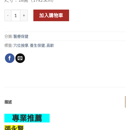
原來都是濕氣惹的禍：讓中醫師帶你透過日常飲食調理、經絡穴位按摩
加入購物車
分類:
醫療保健
標籤:
穴位按摩
,
養生保健
,
高齡
描述
專業推薦
張永賢