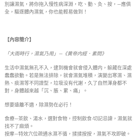
別讓濕氣，將你拖入慢性病深淵，吃、動、灸、按，—應俱
全，驅逐體內濕氣，你也能輕易做到！
【內容簡介】
「大雨時行，濕氣乃用」—《黄帝内經．素問》
生活中濕氣無孔不入，逮到機會就會侵入體内，躲藏在深處
蠢蠢欲動。若是無法排除，就會濕氣堆積，演變出寒濕、濕
熱、痰濕等不同證型，垃圾没有代謝，久了自然渾身都不
對，身體越來越「沉、脹、累、痛」。
想要遠離不適，除濕勢在必行！
食療—茶飲、湯水，選對食物，控制飲食·切記忌諱，濕氣就
找不了麻煩。
按摩—特效穴位疏通水濕不循，揉揉按按，濕氣不攻即破。