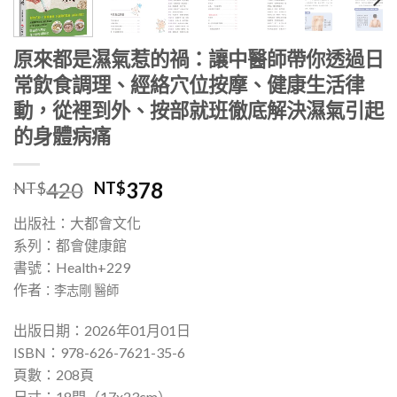
原來都是濕氣惹的禍：讓中醫師帶你透過日
常飲食調理、經絡穴位按摩、健康生活律
動，從裡到外、按部就班徹底解決濕氣引起
的身體病痛
420
378
NT$
NT$
出版社：大都會文化
系列：都會健康館
書號：Health+229
作者
：李志剛 醫師
出版日期：2026年01月01日
ISBN：978-626-7621-35-6
頁數：208頁
尺寸：18開（17x23cm）