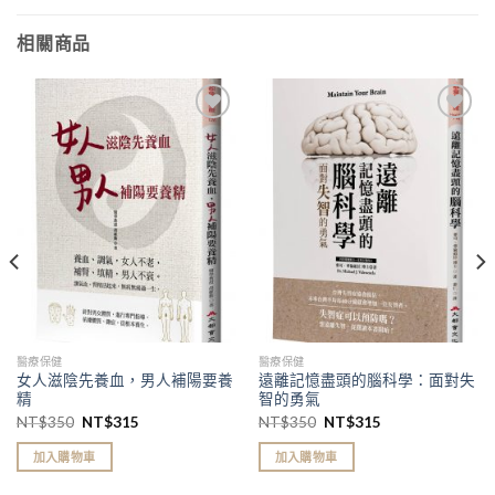
相關商品
加入
加入
「願
「願
望清
望清
單」
單」
醫療保健
醫療保健
女人滋陰先養血，男人補陽要養
遠離記憶盡頭的腦科學：面對失
精
智的勇氣
NT$
350
NT$
315
NT$
350
NT$
315
加入購物車
加入購物車