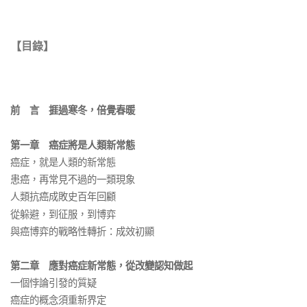
【
目錄
】
前 言 捱過寒冬，倍覺春暖
第一章 癌症將是人類新常態
癌症，就是人類的新常態
患癌，再常見不過的一類現象
人類抗癌成敗史百年回顧
從躲避，到征服，到博弈
與癌博弈的戰略性轉折：成效初顯
第二章 應對癌症新常態，從改變認知做起
一個悖論引發的質疑
癌症的概念須重新界定