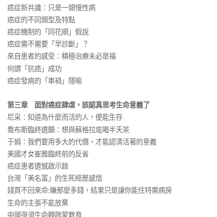
癌症新共識：只是一類慢性病
癌症的不同類型及特點
癌症機制的「同花順」假說
癌症需不需要「早診斷」？
來自患者的感受：積極治療未必是福
何謂「抗癌」成功
癌症發病的「車禍」隱喻
第三章 面對癌症肆虐，該認真思考生命意義了
尼采：知道為什麼而活的人，便能生存
喬布斯臨終遺願：想與蘇格拉底喝半天茶
于娟：我們要用多大的代價，才能認清活著的意義
美國才女崔雅臨終前的反省
癌症患者遺憾啟示錄
台灣「美名富」的生死經歷感悟
錢買不回來命:賺那麼多錢，結果只是讓你能住特需病房
生命的主張不能放棄
中國亟須生命觀啟蒙教育