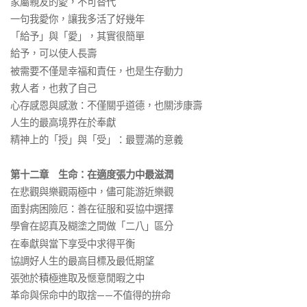
家屬親友的愛，不可替代
一句我愛你，讓我多活了好幾年
「給予」與「愛」，其實很簡單
給予，可以使人長壽
被需要不僅是幸福和責任，也是生存動力
救人者，也救了自己
心存感恩與感激：不僅關乎道德，也關涉康壽
人生的最高境界在於奉獻
精神上的「授」與「受」：最豐滿的意義
第十二章 生命：在適度張力中最滋潤
在悲觀與樂觀兩極中，儘可能游近樂觀
面對病困險厄：善在征服和妥協中選擇
學會在認真及糊塗之間做「二八」區分
在奉獻與當下享受中求得平衡
協調好人生的最高目標及最低期望
張弛於積極進取及愜意閒暇之中
革命與保命中的取捨——不值得的拚命