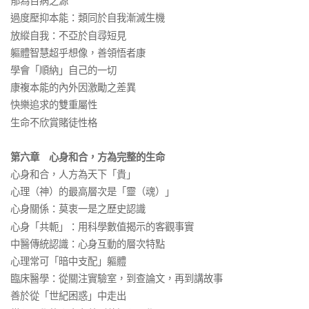
郁為百病之源
過度壓抑本能：類同於自我漸滅生機
放縱自我：不亞於自尋短見
軀體智慧超乎想像，善領悟者康
學會「順納」自己的一切
康複本能的內外因激勵之差異
快樂追求的雙重屬性
生命不欣賞賭徒性格
第六章 心身和合，方為完整的生命
心身和合，人方為天下「貴」
心理（神）的最高層次是「靈（魂）」
心身關係：莫衷一是之歷史認識
心身「共軛」：用科學數值揭示的客觀事實
中醫傳統認識：心身互動的層次特點
心理常可「暗中支配」軀體
臨床醫學：從關注實驗室，到查論文，再到講故事
善於從「世紀困惑」中走出