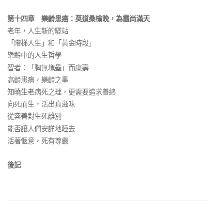
第十四章 樂齡患癌：莫道桑榆晚，為霞尚滿天
老年，人生新的驛站
「階梯人生」和「黃金時段」
樂齡中的人生哲學
智者：「胸無塊壘」而康壽
高齡患病，樂齡之事
知曉生老病死之理，更需要追求善終
向死而生，活出真滋味
從容善對生死離別
能否讓人們安詳地睡去
活著愜意，死有尊嚴
後記