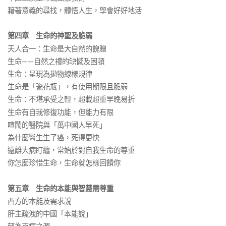
藉著意義的尋找，體悟人生，學會好好地活
第四章 生命的神聖及脆弱
天人合一：生命是大自然的餽贈
生命——自然之禮的缺憾及困頓
生命：呈現為拋物線樣規律
生命是「瓷花瓶」，有使用期限且脆弱
生命：不堪承受之輕，超載超重早晚易折
生命有自我修復功能，但能力有限
喧鬧的醫院與「萬中國人早死」
為什麼醫生生了癌，死得更快
遠離大病盯纏，常始於對自我生命的尊重
你怎麼珍惜生命，生命就怎樣回饋你
第五章 生命的本能與智慧需尊重
西方的本能及需求說
肝主疏洩的中國「本能說」