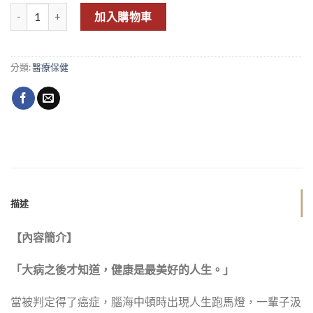
凝視死亡，找回好好活著的力量！腫瘤名醫與萬千患者的生命對話，帶
加入購物車
分類:
醫療保健
描述
【內容簡介】
「大病之後才知道，健康是最美好的人生。」
當被判定得了癌症，腦海中頓時出現人生跑馬燈，一輩子汲