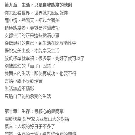
第九章 生活，只是自我態度的映射
你怎麼看世界，世界就怎麼回報你
雨中情、豔陽天，都包含著美
積極態度者，更容易體驗成功
支撐生活的正是這些點滴小事
從做最好的自己，到生活在閒暇隨性中
掙脫完美主義，才能享受生活
放低標準就幸福：很多事，夠好了就可以了
別被虛幻的「面子」囚禁了
雙面人的生活：即使再成功，也要不得
言情小說不等於現實
生活無處不精彩
只過自己能夠承受的生活
第十章 生存：最核心的是簡單
關於快樂:哲學家與亞歷山大的對話
莫言：人類的好日子不多了
簡單：生存的本質，遠離慢性病的關鍵