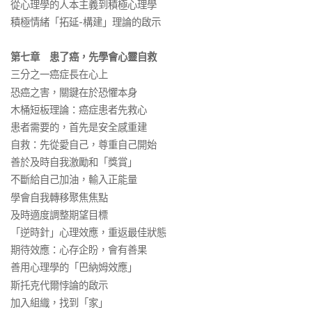
從心理學的人本主義到積極心理學
積極情緒「拓延-構建」理論的啟示
第七章 患了癌，先學會心靈自救
三分之一癌症長在心上
恐癌之害，關鍵在於恐懼本身
木桶短板理論：癌症患者先救心
患者需要的，首先是安全感重建
自救：先從愛自己，尊重自己開始
善於及時自我激勵和「獎賞」
不斷給自己加油，輸入正能量
學會自我轉移聚焦焦點
及時適度調整期望目標
「逆時針」心理效應，重返最佳狀態
期待效應：心存企盼，會有善果
善用心理學的「巴納姆效應」
斯托克代爾悖論的啟示
加入組織，找到「家」