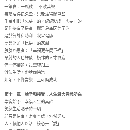
一簞食，一瓢飲……不改其樂
要想活得長久些，只能活得簡單些
千萬別把「想要」的，統統變成「需要」的
是你擁有了房產，還是房產囚禁了你
過於算計和功利：戕害健康
富翁姐弟「比拚」的悲劇
胰腺癌患者：「幸福藏在簡單裡」
單純的人也許傻，複雜的人才會蠢
停一停腳步，讓靈魂跟上
減法生活，帶給你快樂
知足，不僅常樂，且可助成功
第十一章 給予和接受：人生最大意義所在
學會給予，幸福人生的真諦
笑納生活賜予的一切
若只是佔有，定會空虛，索然乏味
人，賴他人以活！核心是「愛」