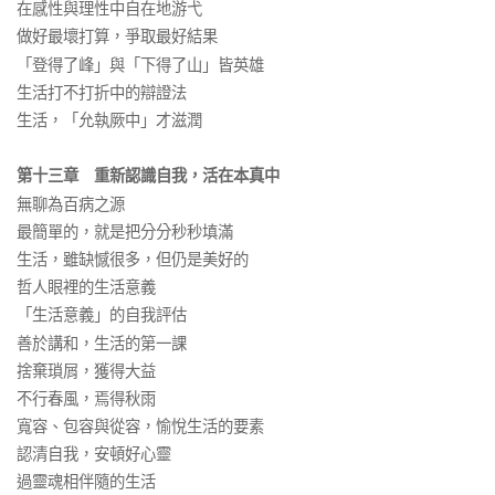
在感性與理性中自在地游弋
做好最壞打算，爭取最好結果
「登得了峰」與「下得了山」皆英雄
生活打不打折中的辯證法
生活，「允執厥中」才滋潤
第十三章 重新認識自我，活在本真中
無聊為百病之源
最簡單的，就是把分分秒秒填滿
生活，雖缺憾很多，但仍是美好的
哲人眼裡的生活意義
「生活意義」的自我評估
善於講和，生活的第一課
捨棄瑣屑，獲得大益
不行春風，焉得秋雨
寬容、包容與從容，愉悅生活的要素
認清自我，安頓好心靈
過靈魂相伴隨的生活