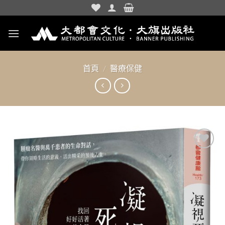
Skip
to
content
首頁
/
醫療保健
加入
「願
望清
單」