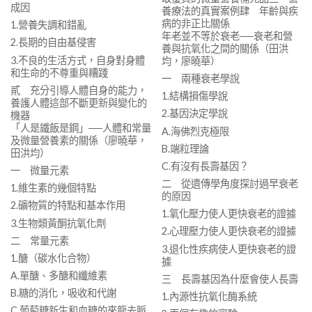
成因
養療法的真實案例肆 年齡與疾
病的非正比關係
1.營養失調和錯亂
年老並不等於衰老──衰老和營
2.長期的自由基侵害
養與抗氧化之間的關係（田洪
3.不良的生活方式，自身對身體
均，廖曉華）
和生命的不尊重與糟踐
一 兩種衰老學說
貳 充分引導人體自身的能力，
1.結構損傷學說
養護人體這部不斷更新與變化的
2.基因決定學說
機器
「人是鐵飯是鋼」──人體和常量
A.海佛烈克極限
及微量營養素的關係（廖曉華，
B.端粒理論
田洪均）
C.有沒有長壽基因？
一 微量元素
二 從遺傳學角度探討過早衰老
1.維生素的幾個特點
的原因
2.礦物質的特點和基本作用
1.氧化壓力使人更快衰老的證據
3.生物類黃酮抗氧化劑
2.心理壓力使人更快衰老的證據
二 常量元素
3.退化性疾病使人更快衰老的證
1.醣（碳水化合物）
據
A.單醣、多醣和纖維素
三 長壽基因為什麼會使人長壽
B.糖的消化，吸收和代謝
1.內源性抗氧化酶系統
C.葡萄糖新生和血糖的來龍去脈