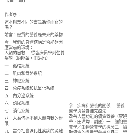
作者序：
這本與眾不同的書是為你而寫的
嗎？
前言：優質的營養是未來的藥物
壹 我們的身體結構是否能夠因
應當前的環境：
人類的自救──從臨床醫學到營養
醫學（廖曉華，田洪均）
一 循環系統
二 肌肉和骨骼系統
三 神經系統
四 免疫系統和抗氧化系統
五 內分泌系統
六 泌尿系統
參 疾病和營養的關係──營養
七 消化系統
醫學與營養補充療法
改善人體功能的優質營養（廖曉
八 人為何達不到人體自我的極
華，田洪均，劉麗）一 細胞營
限
養學／生物營養學的概念二 攝
九 當今社會退化性疾病的災難
取優質的微量營養補充品三 營