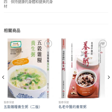
四 保持健康的身體和健美的身
材
相關商品
加入
加入
「願
「願
望清
望清
單」
單」
醫療保健
醫療保健
五穀雜糧養生粥（二版）
名老中醫的養胃粥