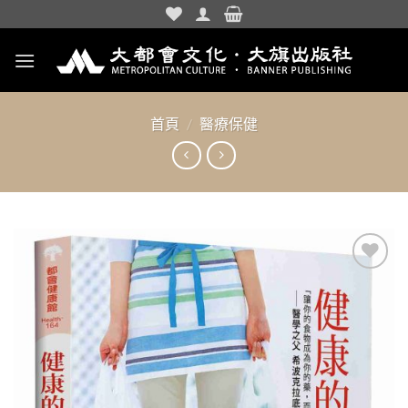
Skip
to
content
首頁
/
醫療保健
加入
「願
望清
單」