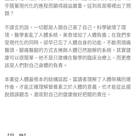
乎隨著現代化的進程而顯得越益嚴重。這到底是哪裡出了問
題？
不諱言的說，一切都是人類自己害了自己。科學破壞了環
境，醫學紊亂了人體系統，美食增加了人體負擔；在我們享
受現代化的同時，卻早已忘了人體自身的功能，不斷用頭痛
醫頭、腳痛醫腳的方式去掩飾人體已然崩解的系統。其實健
康可以很簡單，他不是只建構在醫學的臨床治療上，而更應
該是人們對自己身體的負責。
本書從人體最根本的結構談起，當讀者理解了人體架構的運
作後，才能正確理解營養素之於人體的意義，也才能從此擺
脫錯誤觀念，澈底對自己的健康做好把關的責任。
【目 錄】