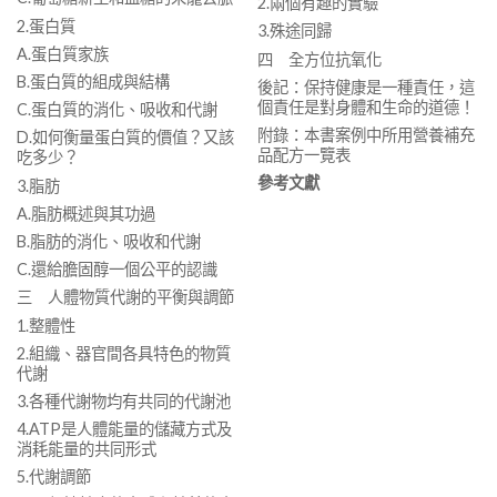
2.兩個有趣的實驗
2.蛋白質
3.殊途同歸
A.蛋白質家族
四 全方位抗氧化
B.蛋白質的組成與結構
後記：保持健康是一種責任，這
個責任是對身體和生命的道德！
C.蛋白質的消化、吸收和代謝
附錄：本書案例中所用營養補充
D.如何衡量蛋白質的價值？又該
品配方一覽表
吃多少？
參考文獻
3.脂肪
A.脂肪概述與其功過
B.脂肪的消化、吸收和代謝
C.還給膽固醇一個公平的認識
三 人體物質代謝的平衡與調節
1.整體性
2.組織、器官間各具特色的物質
代謝
3.各種代謝物均有共同的代謝池
4.ATP是人體能量的儲藏方式及
消耗能量的共同形式
5.代謝調節