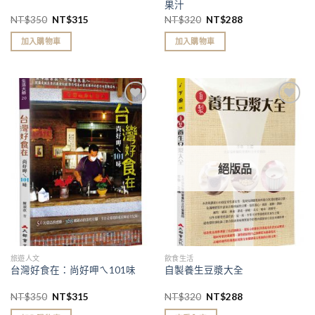
果汁
NT$
350
NT$
315
NT$
320
NT$
288
加入購物車
加入購物車
加入
加入
「願
「願
望清
望清
單」
單」
絕版品
旅遊人文
飲食生活
台灣好食在：尚好呷ㄟ101味
自製養生豆漿大全
NT$
350
NT$
315
NT$
320
NT$
288