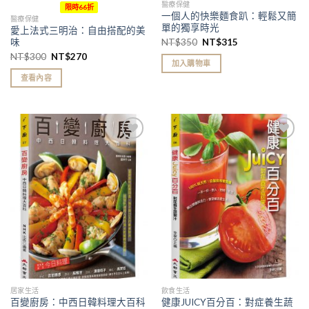
醫療保健
限時66折
一個人的快樂麵食趴：輕鬆又簡
醫療保健
單的獨享時光
愛上法式三明治：自由搭配的美
味
NT$
350
NT$
315
NT$
300
NT$
270
加入購物車
查看內容
加入
加入
「願
「願
望清
望清
單」
單」
居家生活
飲食生活
健康JUICY百分百：對症養生蔬
百變廚房：中西日韓料理大百科