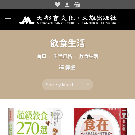
Skip
to
content
飲食生活
首頁
/
生活風格
/
飲食生活
篩選
加入
加入
「願
「願
望清
望清