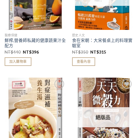
醫療保健
歷史人文
鮮榨,營養師私藏的健康蔬果汁全
食在宋朝：大宋餐桌上的料理實
配方
驗室
NT$
440
NT$
396
NT$
350
NT$
315
加入購物車
查看內容
加入
加入
「願
「願
望清
望清
單」
單」
絕版品