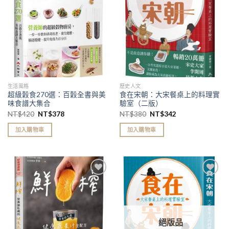
單」
單」
生活風格
歷史人文
超級穀食270選：百穀全書與美
食在宋朝：大宋餐桌上的料理實
味食譜大集合
驗室（二版）
NT$
420
NT$
378
NT$
380
NT$
342
加入購物車
加入購物車
加入
加入
「願
「願
望清
望清
單」
單」
絕版品