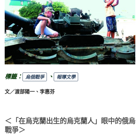
標籤：
、
烏俄戰爭
報導文學
文／渡部陽一、李惠芬
＜「在烏克蘭出生的烏克蘭人」眼中的俄烏
戰爭＞