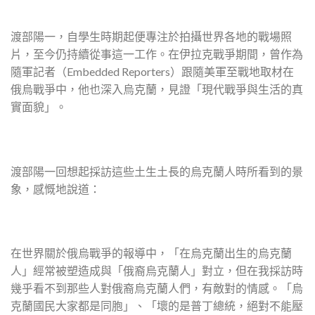
渡部陽一，自學生時期起便專注於拍攝世界各地的戰場照
片，至今仍持續從事這一工作。在伊拉克戰爭期間，曾作為
隨軍記者（Embedded Reporters）跟隨美軍至戰地取材在
俄烏戰爭中，他也深入烏克蘭，見證「現代戰爭與生活的真
實面貌」。
渡部陽一回想起採訪這些土生土長的烏克蘭人時所看到的景
象，感慨地說道：
在世界關於俄烏戰爭的報導中，「在烏克蘭出生的烏克蘭
人」經常被塑造成與「俄裔烏克蘭人」對立，但在我採訪時
幾乎看不到那些人對俄裔烏克蘭人們，有敵對的情感。「烏
克蘭國民大家都是同胞」、「壞的是普丁總統，絕對不能壓