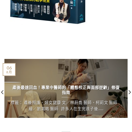
06
8 月
產後最速回血！專業中醫師的「體態校正與面部逆齡」修復
指南
標籤： 產後照護、婦女健康 文／林蔚喬 醫師、柯莉文 醫師
繪／劉鴻略 醫師 許多人在生完孩子後......