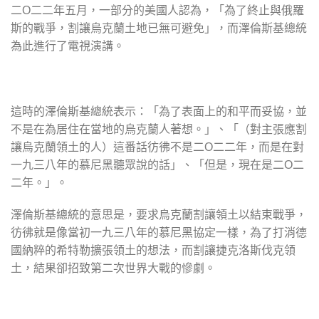
二Ο二二年五月，一部分的美國人認為，「為了終止與俄羅
斯的戰爭，割讓烏克蘭土地已無可避免」，而澤倫斯基總統
為此進行了電視演講。
這時的澤倫斯基總統表示：「為了表面上的和平而妥協，並
不是在為居住在當地的烏克蘭人著想。」、「（對主張應割
讓烏克蘭領土的人）這番話彷彿不是二Ο二二年，而是在對
一九三八年的慕尼黑聽眾說的話」、「但是，現在是二Ο二
二年。」。
澤倫斯基總統的意思是，要求烏克蘭割讓領土以結束戰爭，
彷彿就是像當初一九三八年的慕尼黑協定一樣，為了打消德
國納粹的希特勒擴張領土的想法，而割讓捷克洛斯伐克領
土，結果卻招致第二次世界大戰的慘劇。