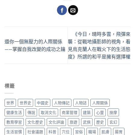
《今日，晴時多雲，飛彈來
還你一個無壓力的人際關係
襲：從戰地攝影師的視角，看
——掌握自我改變的成功之鑰
見烏克蘭人在戰火下的生活態
度》所謂的和平是擁有選擇權
標籤
世界
世界史
中國史
人物傳記
人物誌
人際關係
健康生活
傳說
取消文化
商業管理
建築
心靈
按摩
教育學習
文化歷史
文化評論
旅遊
武俠
歷史
玄幻
生活習慣
社會議題
科普
穴位
習俗
職場
肌膚
腸胃