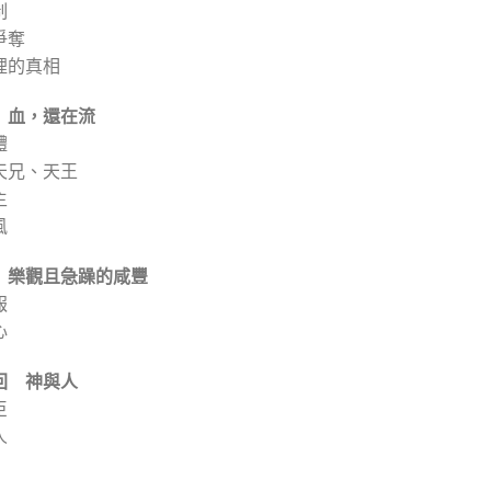
制
爭奪
裡的真相
 血，還在流
體
天兄、天王
主
風
 樂觀且急躁的咸豐
報
心
回 神與人
臣
人