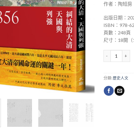
作者：陶短房
出版日期：202
ISBN：978-62
頁數：248頁
尺寸：18開（1
1856：糾結的
分類:
歷史人文