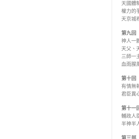
天國體
權力的
天京城
第九回
神人一
天父、
三師一
血雨腥
第十回
有情無
君臣異
第十一
輔政人
半神半
第三部