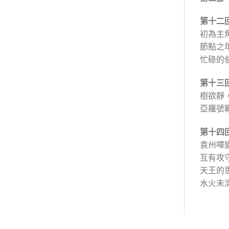
第十二
初為主
節點之
忙碌的
第十三
樹欲靜
亞羅號
第十四
袁州嘩
互有攻
天王的
水火未