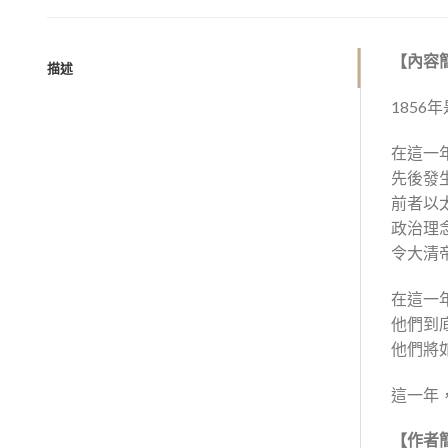
【內容
描述
185
在這一
先後發
前者以
政治理
令大清
在這一
他們到
他們將
這一年
【作者