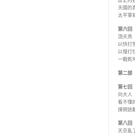
天國的
太平軍
第六回
頂天燕
以快打
以慢打
一戰乾
第二部
第七回
向大人
看不懂
撲朔迷
第八回
天京亂