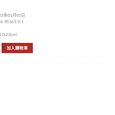
2年01月01日
6-95163-9-1
7x23cm）
大清、天國與列強（新裝版） 數量
加入購物車