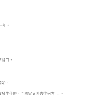
一年。
字路口。
開始。
會發生什麼，而國家又將去往何方……。