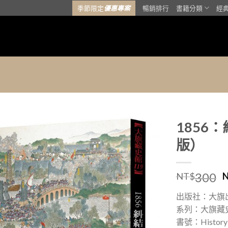
季節限定
優惠專案
暢銷排行
書籍分類
經
1856
版）
加入
「願
望清
300
NT$
單」
出版社：大旗
系列：大旗藏
書號：History