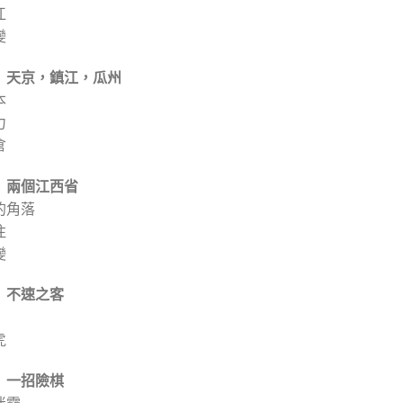
江
變
 天京，鎮江，瓜州
本
力
倉
 兩個江西省
的角落
注
變
 不速之客
虎
 一招險棋
迷霧