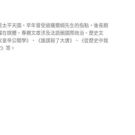
是太平天國，早年曾受過羅爾綱先生的指點，後長期
躍在媒體，專欄文章涉及法語圈國際政治、歷史文
《皇帝公關學》、《誰謀殺了大唐》、《從歷史中我
堂》等。