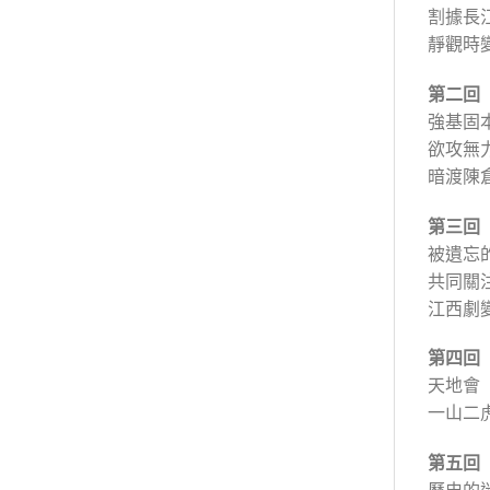
割據長
靜觀時
第二回
強基固
欲攻無
暗渡陳
第三回
被遺忘
共同關
江西劇
第四回
天地會
一山二
第五回
歷史的