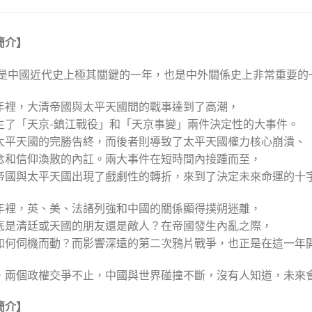
簡介】
6年是中國近代史上極其關鍵的一年，也是中外關係史上非常重要的
年裡，大清帝國與太平天國間的戰事達到了高潮，
生了「天京-鎮江戰役」和「天京事變」兩件決定性的大事件。
太平天國的完勝告終，而後者則導致了太平天國權力核心崩潰、
念和信仰渙散的內訌。兩大事件在短時間內接踵而至，
帝國與太平天國出現了戲劇性的轉折，來到了決定未來命運的十
年裡，英、美、法諸列強和中國的關係顯得撲朔迷離，
底是清廷或天國的朋友還是敵人？在帝國發生內亂之際，
如何伺機而動？而影響深遠的第二次鴉片戰爭，也正是在這一年
，兩個政權交爭不止，中國與世界碰撞不斷，沒有人知道，未來
簡介】