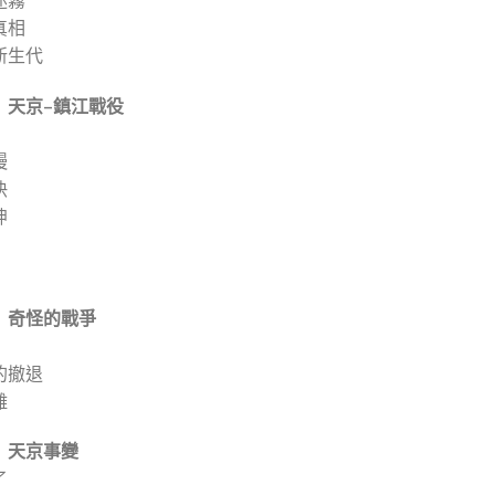
真相
新生代
 天京
–
鎮江戰役
慢
快
坤
 奇怪的戰爭
的撤退
離
 天京事變
了