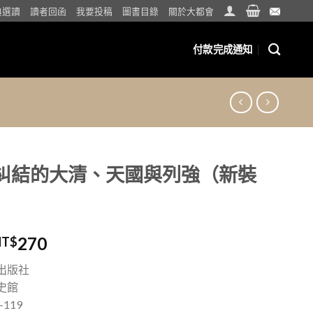
典選讀
讀者回函
我要投稿
圖書目錄
關於大都會
付款完成通知
：糾結的大清、天國與列強（新裝
270
NT$
出版社
史館
-119