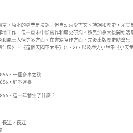
南京，原本的專業是法語，但自幼喜愛古文、詩詞和歷史，尤其
等地工作，但一直未中斷寫作和歷史研究。移民加拿大後開始活
濟和風土人情等多方面。在書籍寫作方面，先後出版歷史隨筆集
到什麼》、《這個天國不太平》(1、2)，以及歷史小說集《小天
】
856，一個多事之秋
856，好戲連臺
856，這一年發生了什麼？
部
 長江，長江
道