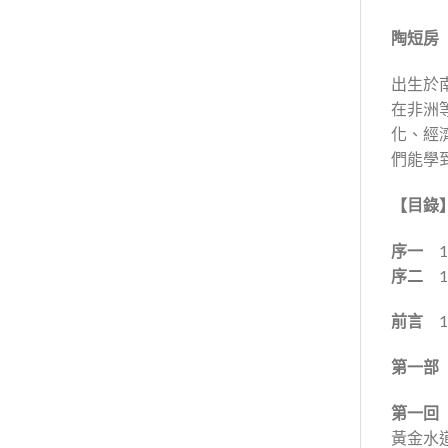
陶短房
出生於
在非洲
化、經
們能學
【
目錄
序一
1
序二
1
前言
1
第一
第一回
黃金水