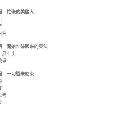
回 忙碌的美國人
角
年
伯駕
回 開始忙碌起來的英法
，風不止
戰爭
回 一切還未結束
變
守
思考
濟