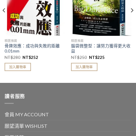
精選推薦
精選推薦
骨牌效應：成功與失敗的距離
腦袋微整型：讓努力獲得更大收
0.01mm
益
NT$
280
NT$
252
NT$
250
NT$
225
加入購物車
加入購物車
讀者服務
會員 MY ACCOUNT
願望清單 WISHLIST