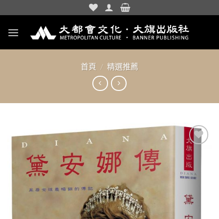
Skip
to
content
首頁
/
精選推薦
加入
「願
望清
單」