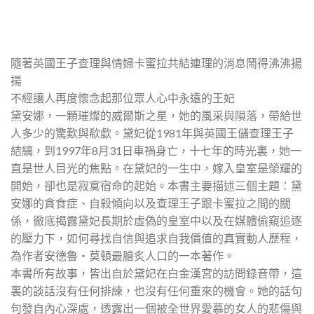
隨著英國王子查理與情婦卡蜜拉共結連理的消息鬧得沸沸揚
揚
不經讓人再度懷念起那位眾人心中永遠的王妃
黛安娜，一顆璀燦的威爾斯之星，她的風采與隕落，帶給世
人多少的驚歎與欷歔。黛妃從1981年與英國王儲查理王子
結縭，到1997年8月31日車禍身亡，十七年的時光裏，她一
直是世人目光的焦點。在黛妃的一生中，嫁入皇室是榮耀的
開始，卻也是寂寞宿命的起始。本書主要描述三個主題：黛
安娜的貪食症、自殺傾向以及查理王子跟卡蜜拉之間的關
係，徹底揭露黛妃長期於虛偽的皇室中以及在媒體偷窺追逐
的壓力下，如何尋找自信與追求自我價值的真實動人歷程，
為作者安德魯‧莫頓最膾炙人口的一本著作。
本書所有故事，皆出自於黛妃在白金漢宮的訪問錄音帶，這
裏的談話沒有任何排練，也沒有任何重來的機會。她的話句
句發自內心深處，透露出一個被全世界愛慕的女人的悲傷與