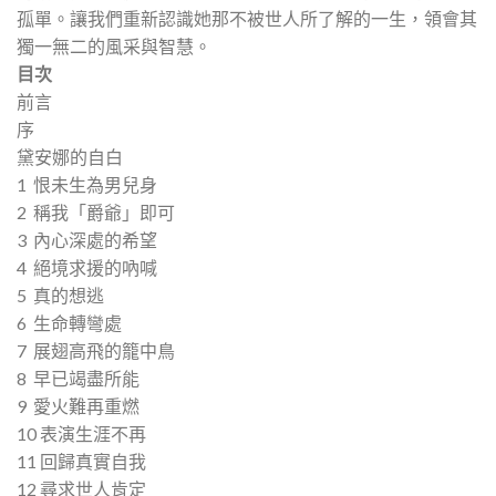
孤單。讓我們重新認識她那不被世人所了解的一生，領會其
獨一無二的風采與智慧。
目次
前言
序
黛安娜的自白
1 恨未生為男兒身
2 稱我「爵爺」即可
3 內心深處的希望
4 絕境求援的吶喊
5 真的想逃
6 生命轉彎處
7 展翅高飛的籠中鳥
8 早已竭盡所能
9 愛火難再重燃
10 表演生涯不再
11 回歸真實自我
12 尋求世人肯定