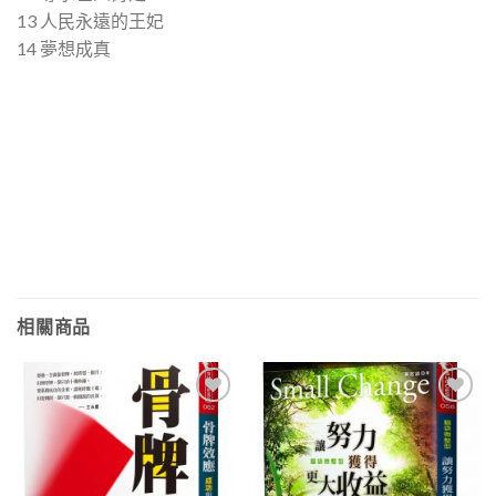
13 人民永遠的王妃
14 夢想成真
相關商品
加入
加入
「願
「願
望清
望清
單」
單」