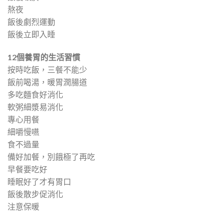
熬夜
飯後劇烈運動
飯後立即入睡
12
個養胃的生活習慣
按時吃飯，三餐不能少
飯前喝湯，暖胃潤腸道
多吃麵食好消化
軟粥細漿易消化
專心用餐
細嚼慢嚥
食不過量
備好加餐，別餓極了再吃
早餐要吃好
睡眠好了才有胃口
飯後散步促消化
注意保暖