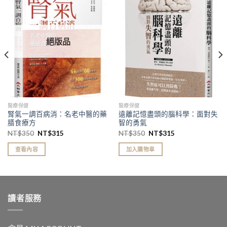
加入
加入
「願
「願
望清
望清
單」
單」
絕版品
醫療保健
醫療保健
腎氣一調百病消：名老中醫的藥
遠離記憶盡頭的腦科學：面對失
膳食療方
智的勇氣
NT$
350
NT$
315
NT$
350
NT$
315
查看內容
加入購物車
讀者服務