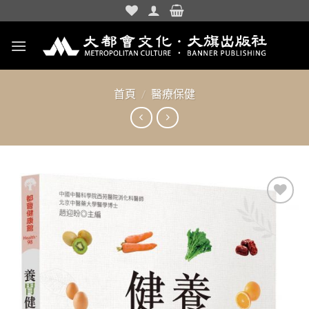
Skip
to
content
首頁
/
醫療保健
加入
「願
望清
單」