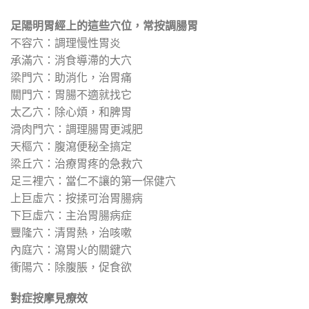
足陽明胃經上的這些穴位，常按調腸胃
不容穴：調理慢性胃炎
承滿穴：消食導滯的大穴
梁門穴：助消化，治胃痛
關門穴：胃腸不適就找它
太乙穴：除心煩，和脾胃
滑肉門穴：調理腸胃更減肥
天樞穴：腹瀉便秘全搞定
梁丘穴：治療胃疼的急救穴
足三裡穴：當仁不讓的第一保健穴
上巨虛穴：按揉可治胃腸病
下巨虛穴：主治胃腸病症
豐隆穴：清胃熱，治咳嗽
內庭穴：瀉胃火的關鍵穴
衝陽穴：除腹脹，促食欲
對症按摩見療效