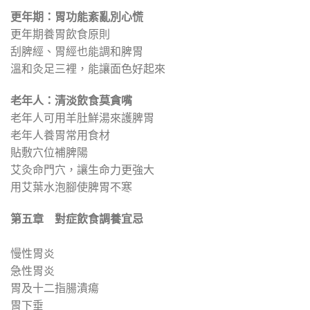
更年期：胃功能紊亂別心慌
更年期養胃飲食原則
刮脾經、胃經也能調和脾胃
溫和灸足三裡，能讓面色好起來
老年人：清淡飲食莫貪嘴
老年人可用羊肚鮮湯來護脾胃
老年人養胃常用食材
貼敷穴位補脾陽
艾灸命門穴，讓生命力更強大
用艾葉水泡腳使脾胃不寒
第五章 對症飲食調養宜忌
慢性胃炎
急性胃炎
胃及十二指腸潰瘍
胃下垂