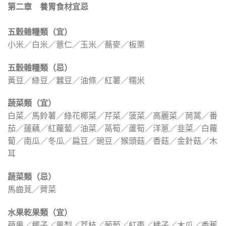
第二章 養胃食材宜忌
五穀雜糧類（宜）
小米／白米／薏仁／玉米／蕎麥／板栗
五穀雜糧類（忌）
黃豆／綠豆／蠶豆／油條／紅薯／糯米
蔬菜類（宜）
白菜／馬鈴薯／綠花椰菜／芹菜／菠菜／高麗菜／茼蒿／番
茄／蓮藕／紅蘿蔔／油菜／萵筍／蘆筍／洋蔥／韭菜／白蘿
蔔／南瓜／冬瓜／扁豆／豌豆／猴頭菇／香菇／金針菇／木
耳
蔬菜類（忌）
馬齒莧／薺菜
水果乾果類（宜）
蘋果／椰子／鳳梨／荔枝／葡萄／紅棗／橘子／木瓜／香蕉