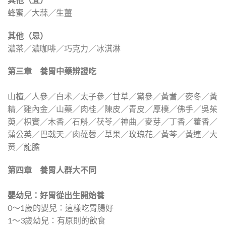
蜂蜜／大蒜／生薑
其他（忌）
濃茶／濃咖啡／巧克力／冰淇淋
第三章 養胃中藥辨證吃
山楂／人參／白术／太子參／甘草／黨參／黃耆／麥冬／黃
精／雞內金／山藥／肉桂／陳皮／青皮／厚樸／佛手／吳茱
萸／枳實／木香／石斛／茯苓／神曲／麥芽／丁香／藿香／
蒲公英／巴戟天／肉蓯蓉／草果／玫瑰花／黃芩／黃連／大
黃／龍膽
第四章 養胃人群大不同
嬰幼兒：好胃從出生開始養
0～1歲的嬰兒：這樣吃胃腸好
1～3歲幼兒：有原則的飲食