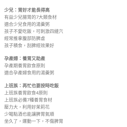
少兒：胃好才能長得高
有益少兒腸胃的7大類食材
適合少兒食用的湯羹粥
孩子不愛吃飯，可刺激四縫穴
經常推拿腹部防脾虛
孩子積食，刮脾經效果好
孕產婦：養胃又助產
孕產期養胃飲食原則
適合孕產婦食用的湯羹粥
上班族：再忙也要按時吃飯
上班族養胃飲食4原則
上班族必備7種養胃食材
壓力大，利用好茉莉花
少喝點酒也能讓脾胃氣順
坐久了，運動一下，不傷脾胃