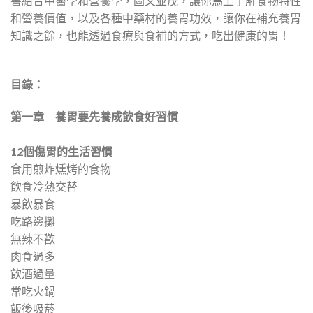
書結合中醫學和營養學，圖文並茂，讓你馬上了解食物特性
和營養價值，以及各種中藥材的養胃功效，讓你在補充養胃
知識之餘，也能透過食療與食補的方式，吃出健康的胃！
目錄：
第一章 養胃要先養成飲食好習慣
12
個傷胃的生活習慣
食用煎炸燻烤的食物
飲食冷熱交替
暴飲暴食
吃路邊攤
無辣不歡
肉食過多
飲酒過量
常吃火鍋
飯後吸菸