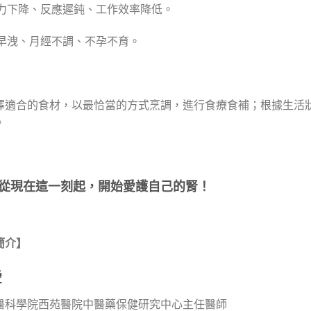
憶力下降、反應遲鈍、工作效率降低。
痿早洩、月經不調、不孕不育。
擇適合的食材，以最恰當的方式烹調，進行食療食補；根據生活
。
從現在這一刻起，開始愛護自己的腎！
簡介】
愛
醫科學院西苑醫院中醫藥保健研究中心主任醫師