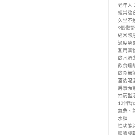
老年人
經常熬
久坐不
9個傷
經常憋
過度勞
濫用藥
飲水過
飲食過
飲食無
酒後喝
房事頻
抽菸酗
12個
氣急、
水腫
性功能
腰酸腿