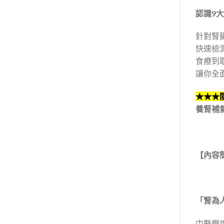
認識9
針對腎
快速檢
食療到
讓你全
★★★
養腎補
【內容
「腎為
中醫學