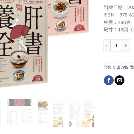
出版日期：202
ISBN：978-62
頁數：480頁
尺寸：18開（1
養肝補腎全書（
分類:
新書79折
,
醫