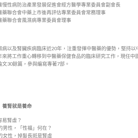
醫慢性病防治產業發展促進會經方醫學專業委員會副會長
醫藥聯合會中藥上市後再評估專業委員會常務理事
醫藥聯合會風濕病專業委員會理事
濕病以及腎臟疾病臨床近20年，注重發揮中醫藥的優勢，堅持以
年來將工作重心轉移到中醫藥保健食品的臨床研究工作，現任中
論文30餘篇，參與編寫專著7部。
】
 養腎就是養命
容易腎虛？
後的男性，「性福」何在？
後的女性，掉髮長斑是腎虛