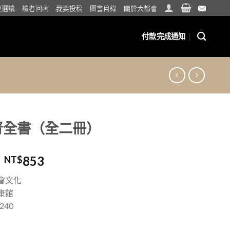
典選讀
讀者回函
我要投稿
圖書目錄
關於大都會
付款完成通知
腎全書（全二冊）
853
NT$
會文化
康館
240