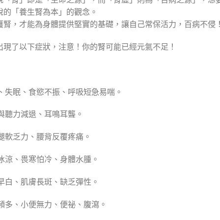
說的「養生腎為本」的觀念。
護腎，才能為身體提供堅實的基礎，讓自己常保活力，百病不侵
出現了以下症狀，注意！你的腎可能已經元氣不足！
忘、失眠、食慾不振、呼吸短急易喘。
力與聽力減退、耳鳴耳聾。
痠腿軟乏力、腰背反覆疼痛。
體冰涼、畏寒怕冷、身體水腫。
髮早白、肌膚長斑、缺乏彈性。
尿頻多、小便無力、便祕、腹瀉。