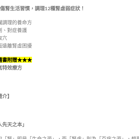
大傷腎生活習慣，調理12種腎虛弱症狀！
臟調理的養命方
測、對症養護
取穴
面遠離腎虛困擾
隨書附贈★★★
氣特效療方
簡介】
人先天之本」
說「腎」即是「生命之源」，而「腎虛」則為「百病之源」，想