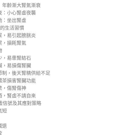
：年齡漸大腎氣漸衰
夜：小心腎虛夜襲
動：坐出腎虛
腎的生活習慣
尿，易引起膀胱炎
累，損耗腎氣
物
少，易患腎結石
鹹，易損傷腎臟
節制，後天腎精供給不足
濃茶損害腎臟功能
繁，傷腎傷神
酒，腎虛不請自來
腎虛信號及其應對策略
氣短
減退
軟