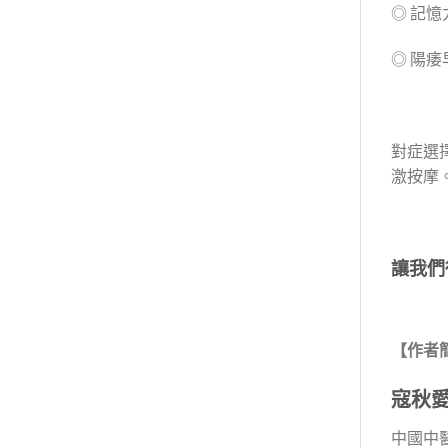
◎ 記
◎ 陽
對症選
激按摩
讓我們
【作者
寇秋
中國中