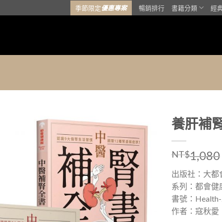
季節限定
優惠專案
暢銷排行
書籍分類
經
養肝補
加入
1,080
「願
NT$
望清
單」
出版社：大都
系列：都會健
書號：Health-
作者：寇秋愛