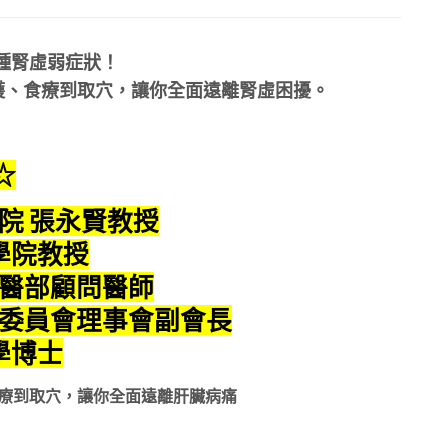
2種腎虛弱症狀！
護、食療到取穴，讓你全面遠離腎虛困擾。
☆
學院
張永賢教授
學院教授
醫部顧問醫師
委員會理事會副會長
學博士
療到取穴，讓你全面遠離肝臟病痛