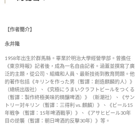
【作者簡介】
永井隆
1958年出生於群馬縣。畢業於明治大學經營學部。曾擔任
《東京時報》記者後，成為一名自由記者。涵蓋並撰寫了廣
泛的主題，從公司、組織和人員、最新技術到教育問題。他
的著作包括《キリンを作った男（暫譯：創造麒麟的人）》
（總統出版社）、《究極にうまいクラフトビールをつくる
（暫譯：製作終極美味的精釀啤酒）》（新潮社）、《サン
トリー対キリン（暫譯：三得利 vs. 麒麟）》、《ビール15
年戦争（暫譯：15年啤酒戰爭）》、《アサヒビール30年
目の逆襲（暫譯：朝日啤酒的反擊30年）》等。