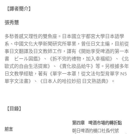
【譯者簡介】
張秀慧
多愁善感又理性的雙魚座。日本國立宇都宮大學日本語學
系、中國文化大學新聞研究所畢業，曾任日文主編，目前從
事日文翻譯及日文教師工作，譯有《開始享受啤酒的第一本
書 ビール図鑑》、《拆不完的禮物，加入幸福組》、《北
歐式的自由生活提案》、《賣化妝品給牛》等。另根據多年
日文教學經驗，著有《單字一本罩！從文法句型背單字 N5
單字文法書》、《日本人的哈拉妙招 日文熟語典》。
【目錄】
第四章
啤酒市場的轉折點
前言
朝日啤酒的樋口社長∕代號