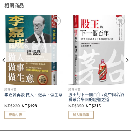
相關商品
加入
加入
「願
「願
望清
望清
單」
單」
絕版品
精選推薦
精選推薦
股王的下一個百年 : 從中國名酒
李嘉誠再談 做人‧做事‧做生意
看茅台集團的經營之道
NT$
220
NT$
198
NT$
350
NT$
315
查看內容
加入購物車