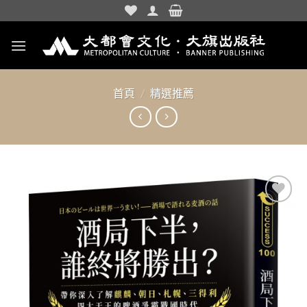
Skip
to
content
首頁
/
精選推薦
加入
「願
望清
單」