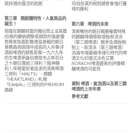
就好∕邁向復活的助跑
司∕自民黨的稅制調查會∕強行獲
得的勝利
第三章
開創獨特性，人氣商品的
誕生！
第六章
啤酒的未來
阻擋在麒麟前面的獨佔禁止法高牆
清爽暢快的朝日戰勝複雜特殊
∕拉格的繳納調整∕長銷款的強處∕優
的麒麟∕降價導致增稅∕新流派
勢帶來負面影響∕勇猛善戰的朝日
（第三類啤酒）戰爭及酒稅∕稅
業務員∕與困境中成長的人共事∕洋
制上，新流派（第三類啤酒）
酒和啤酒的銷售差異∕一九六九年
消滅∕市場萎縮∕多樣化時代的啤
的生啤酒爭論∕目標是市占率百分
酒文化∕印度式淡色艾爾
之十∕朝日賣給三得利？∕阪神勝
∕SORACHI啤酒遲來的評價∕精
利！∕年輕愛好者追求的清爽啤酒∕
釀啤酒的可能性
三得利「
MALT’S
」、麒麟
「HEARTLAND」∕札幌
資料
啤酒、氣泡酒以及第三類
「Edelpils」∕三得利的PREMIUM
啤酒的上市年表
路線
參考文獻