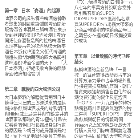
「FX」∕釀造啤酒的四階段∕一九
八七年的事業方針說明會∕意外
第一章
日本「麥酒」的起源
吸引新客群的SUPER
啤酒公司的誕生∕春谷啤酒廠∕掠取
DRY∕SUPER DRY風潮∕指名購
者聚集的財閥重鎮∕麒麟啤酒開始
買SUPER DRY∕市場擴大帶來的
販售∕澀谷啤酒與三鱗啤酒∕在東京
新商品∕轉變期的暢銷商品∕辛口
受到歡迎的櫻田啤酒及淺田啤酒∕
之戰∕勝券在握的朝日∕設備投資
開拓使麥酒製造所的拉格啤酒∕日
的成功
本現存最古老的啤酒品牌∕大阪麥
酒∕日本近代啤酒之父∕近代啤酒的
第五章
以量致勝的時代已經
釀造技術∕明治時期的四大品牌∕引
結束
進啤酒稅∕啤酒帝國的天下──「大
日本麥酒」∕拒絕吸收合併的麒麟
麒麟啤酒的全新品牌∕「一番
麥酒∕政府加強管制
搾」的舞台背後∕改變市占率的
計算方法∕力爭市占率的場外亂
鬥∕接連替換高層的麒麟、朝日∕
第二章
戰後的四大啤酒公司
投資失敗∕酒類銷售自由化的浪
大日本麥酒的解體∕從管制到自由
潮∕消費行動的變化及氣泡酒
競爭∕三河屋的三郎運送來的是麒
「HOP’S」∕一九九四年的轉折
麟拉格∕麒麟啤酒成長的背景∕朝日
點∕稅務局計畫提高氣泡酒的稅∕
與Nikka威士忌∕鳥井與竹鶴∕鳥井的
三得利「SUPER HOP’S」的密
啤酒事業∕那時的青年∕極密計畫∕去
謀∕麒麟與朝日的情報戰∕開
試看看吧∕朝日社長都出身銀行家
Wagon R
上班的朝日社長
∕天才
的原因是？∕朝日的裁員∕離開是地
行銷人員的手腕∕啤酒與氣泡酒
獄，留下也是地獄∕只要員工幸福
的競爭∕共同奮鬥的大型啤酒公