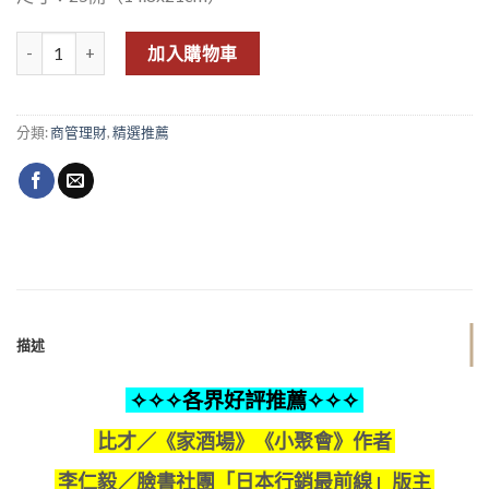
酒局下半，誰終將勝出？：帶你深入了解麒麟、朝日、札幌、三得利四
加入購物車
分類:
商管理財
,
精選推薦
描述
✧✧✧
各界好評推薦
✧✧✧
比才／《家酒場》《小聚會》作者
李仁毅／臉書社團「日本行銷最前線」版主