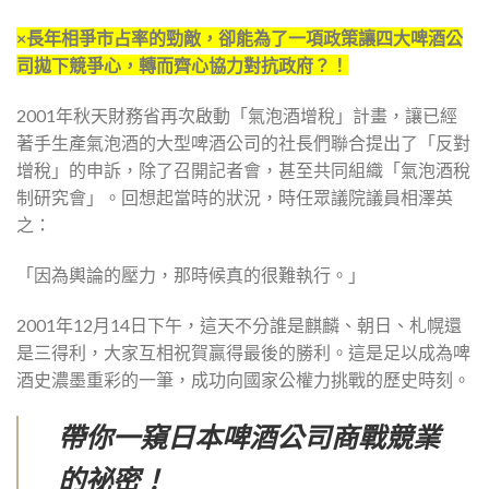
×長年相爭市占率的勁敵，卻能為了一項政策讓四大啤酒公
司拋下競爭心，轉而齊心協力對抗政府？！
2001年秋天財務省再次啟動「氣泡酒增稅」計畫，讓已經
著手生產氣泡酒的大型啤酒公司的社長們聯合提出了「反對
增稅」的申訴，除了召開記者會，甚至共同組織「氣泡酒稅
制研究會」。回想起當時的狀況，時任眾議院議員相澤英
之：
「因為輿論的壓力，那時候真的很難執行。」
2001年12月14日下午，這天不分誰是麒麟、朝日、札幌還
是三得利，大家互相祝賀贏得最後的勝利。這是足以成為啤
酒史濃墨重彩的一筆，成功向國家公權力挑戰的歷史時刻。
帶你一窺日本啤酒公司商戰競業
的祕密！