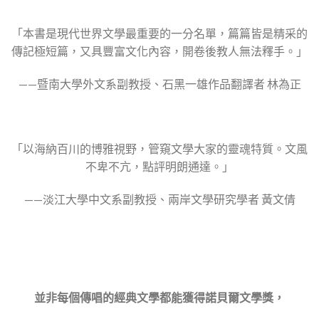
「本書是現代世界文學最重要的一分名單，篇篇皆是精采的
傳記極短篇，又具豐富文化內容，開卷後教人無法釋手。」
——暨南大學外文系副教授、石黑一雄作品翻譯者 林為正
「以海納百川的博雅視野，管窺文學大家的靈魂特質。文風
不卑不亢，點評明朗通達。」
——淡江大學中文系副教授、兩岸文學研究學者 黃文倩
並非每個傳唱的經典文學都能獲得諾貝爾文學獎，