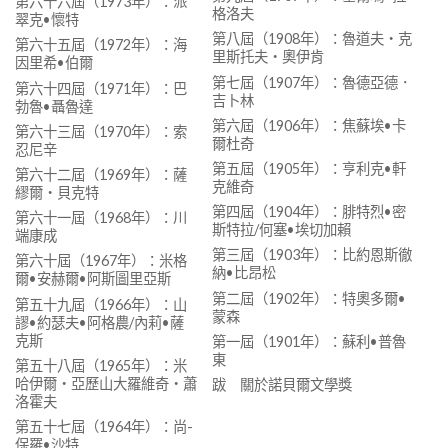
第六十六屆（1973年）：派
格洛夫
翠克•懷特
第八屆（1908年）：魯道夫‧克
第六十五屆（1972年）：海
里斯托夫‧奧伊肯
因里希•伯爾
第七屆（1907年）：魯德亞德．
第六十四屆（1971年）：巴
吉卜林
勃魯•聶魯達
第六屆（1906年）：焦蘇埃•卡
第六十三屆（1970年）：索
爾杜奇
忍尼辛
第五屆（1905年）：亨利克•軒
第六十二屆（1969年）：薩
克維奇
繆爾‧貝克特
第四屆（1904年）：腓特烈•密
第六十一屆（1968年）：川
斯特拉/何塞•埃切加賴
端康成
第三屆（1903年）：比約恩斯徹
第六十屆（1967年）：米格
納•比昂松
爾•安赫爾•阿斯圖里亞斯
第二屆（1902年）：特奧多爾•
第五十九屆（1966年）：山
蒙森
謬•約瑟夫•阿格農/內莉•薩
克斯
第一屆（1901年）：蘇利•普魯
東
第五十八屆（1965年）：米
哈伊爾‧亞歷山大羅維奇‧蕭
跋 關於諾貝爾文學獎
洛霍夫
第五十七屆（1964年）：尚-
保羅•沙特