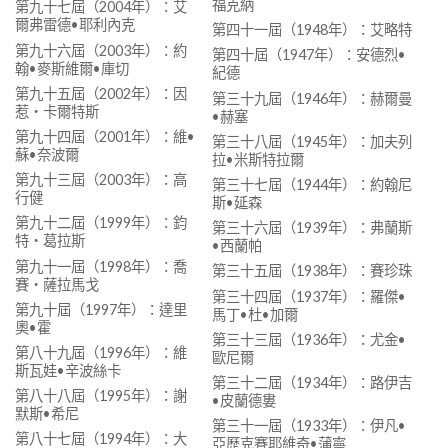
福克納
第九十七屆（2004年）：艾
爾弗雷德•耶利內克
第四十一屆（1948年）：艾略特
第九十六屆（2003年）：約
第四十屆（1947年）：安德烈•
翰•麥斯維爾•庫切
紀德
第九十五屆（2002年）：因
第三十九屆（1946年）：赫爾曼
惹‧卡爾特斯
•赫塞
第九十四屆（2001年）：維•
第三十八屆（1945年）：加夫列
蘇•奈波爾
拉•米斯特拉爾
第九十三屆（2003年）：高
第三十七屆（1944年）：約翰尼
行健
斯•延森
第九十二屆（1999年）：鈞
第三十六屆（1939年）：弗蘭斯
特‧葛拉斯
•西蘭帕
第九十一屆（1998年）：喬
第三十五屆（1938年）：賽珍珠
賽‧薩拉馬戈
第三十四屆（1937年）：羅傑•
第九十屆（1997年）：達里
馬丁•杜•加爾
奧•霍
第三十三屆（1936年）：尤金•
第八十九屆（1996年）：維
歐尼爾
斯瓦娃•辛波絲卡
第三十二屆（1934年）：路伊吉
第八十八屆（1995年）：謝
•皮蘭德婁
默斯•希尼
第三十一屆（1933年）：伊凡•
第八十七屆（1994年）：大
亞歷克賽耶維奇•蒲寧