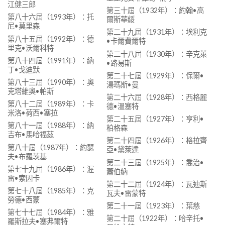
江健三郎
第三十屆（1932年）：約翰•高
第八十六屆（1993年）：托
爾斯華綏
尼•莫里森
第二十九屆（1931年）：埃利克
第八十五屆（1992年）：德
•卡爾費爾特
里克•沃爾科特
第二十八屆（1930年）：辛克萊
第八十四屆（1991年）：納
•路易斯
丁•戈迪默
第二十七屆（1929年）：保爾•
第八十三屆（1990年）：奧
湯瑪斯•曼
克塔維奧•帕斯
第二十六屆（1928年）：西格麗
第八十二屆（1989年）：卡
德•溫塞特
米洛•荷西•塞拉
第二十五屆（1927年）：亨利•
第八十一屆（1988年）：納
柏格森
吉布•馬哈福茲
第二十四屆（1926年）：格拉齊
第八十屆（1987年）：約瑟
亞•黛萊達
夫•布羅茨基
第二十三屆（1925年）：喬治•
第七十九屆（1986年）：渥
蕭伯納
雷•索因卡
第二十二屆（1924年）：瓦迪斯
第七十八屆（1985年）：克
瓦夫•雷蒙特
勞德•西蒙
第二十一屆（1923年）：葉慈
第七十七屆（1984年）：雅
第二十屆（1922年）：哈辛托•
羅斯拉夫•塞弗爾特