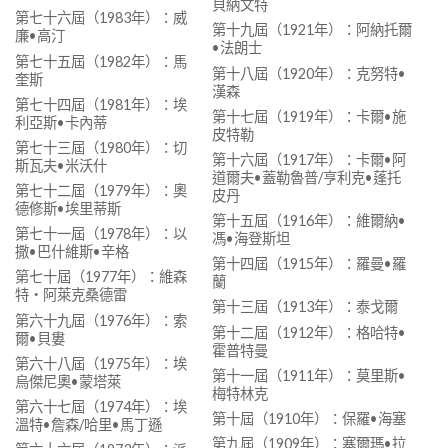
貝納文特
第七十六屆（1983年）：威
第十九屆（1921年）：阿納托爾
廉•高汀
•法朗士
第七十五屆（1982年）：馬
第十八屆（1920年）：克努特•
奎斯
漢森
第七十四屆（1981年）：埃
第十七屆（1919年）：卡爾•施
利亞斯•卡內蒂
皮特勒
第七十三屆（1980年）：切
第十六屆（1917年）：卡爾•阿
斯瓦夫•米沃什
道爾夫•蓋勒魯普/亨利克•蓬托
第七十二屆（1979年）：奧
皮丹
德修斯•埃里蒂斯
第十五屆（1916年）：維爾納•
第七十一屆（1978年）：以
馮•海登斯坦
撒•巴什維斯•辛格
第十四屆（1915年）：羅曼•羅
第七十屆（1977年）：維森
蘭
特‧阿萊克桑德雷
第十三屆（1913年）：泰戈爾
第六十九屆（1976年）：索
第十二屆（1912年）：格哈特•
爾•貝婁
霍普特曼
第六十八屆（1975年）：埃
第十一屆（1911年）：莫里斯•
烏傑尼奧•蒙塔萊
梅特林克
第六十七屆（1974年）：埃
第十屆（1910年）：保羅•海塞
溫特•詹森/哈里•馬丁遜
第九屆（1909年）：塞爾瑪•拉