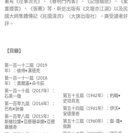
著有《往事流光》、《春明門內客》、《記憶飄逝》、《紫
塞煙雲》、《張騫》等，新近出版有《文壇亦江湖》以及民
國大師集體傳記《民國清流》（大旗出版社），廣受讀者好
評。
【
目錄
】
第一百一十二屆（2019
年）：彼得•漢德克
第一百一十一屆（2018
年）：奧爾嘉•朵卡荻
第一百一十屆（2017年）：
第五十五屆（1962年）：約翰•
石黑一雄
史坦貝克
第一百零九屆（2016年）：
第五十四屆（1961年）：伊沃•
巴布•狄倫
安德里奇
第一百零八屆（2015年）：
第五十三屆（1960年）：聖-瓊•
斯維拉娜•亞歷珊卓娜•亞歷
佩斯
塞維奇