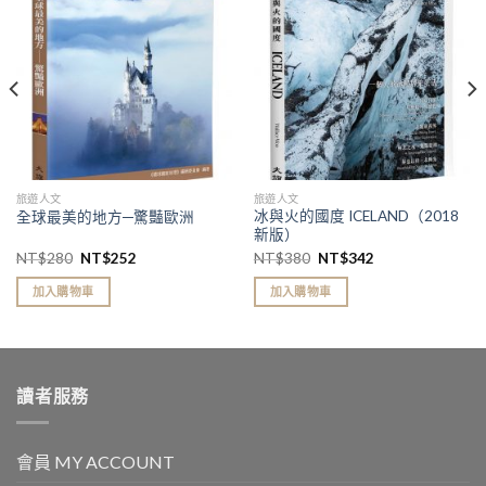
望清
望清
單」
單」
旅遊人文
旅遊人文
冰與火的國度 ICELAND（2018
全球最美的地方─驚豔歐洲
新版）
NT$
280
NT$
252
NT$
380
NT$
342
加入購物車
加入購物車
讀者服務
會員 MY ACCOUNT