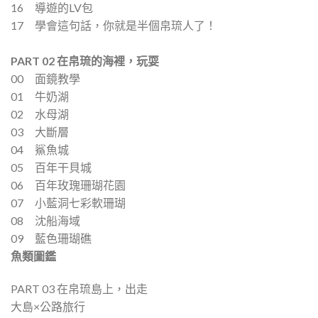
16 導遊的LV包
17 學會這句話，你就是半個帛琉人了！
PART 02
在帛琉的海裡，玩耍
00 面鏡教學
01 牛奶湖
02 水母湖
03 大斷層
04 鯊魚城
05 百年干貝城
06 百年玫瑰珊瑚花園
07 小藍洞七彩軟珊瑚
08 沈船海域
09 藍色珊瑚礁
魚類圖鑑
PART 03 在帛琉島上，出走
大島×公路旅行