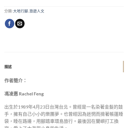
分類:
大地行腳
,
旅遊人文
描述
作者簡介：
馮凌惠 Rachel Feng
出生於1989年4月23日台灣台北。曾經是一名染著金髮的鼓
手，擁有自己小小的樂團夢。也曾經因為迷惘而揹著帳篷睡
袋，睡在路邊，用腳踏車環島旅行。最後因在蘭嶼打工換