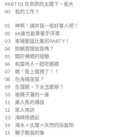
PART 01 在帛琉的太陽下，長大
00 我的工作？
01 神啊！請許我一些好客人吧！
02 66歲也能牽著手浮潛
03 來場聖誕比基尼PARTY！
04 妳願意嫁給我嗎？
05 關於裸晒的經驗
06 和當地人一起吃檳榔
07 媽！我上電視了！！
08 在海裡尿尿？
09 生理期，下水怎麼辦？
10 被精子灑的一身
11 美人魚的傳說
12 家人來訪
13 海綿奇遇記
14 海水＋太陽＝天然的染髮劑
15 椰子教我的事