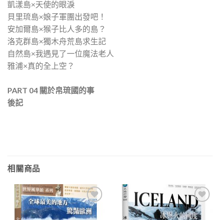
凱漾島×天使的眼淚
貝里琉島×娘子軍團出發吧！
安加爾島×猴子比人多的島？
洛克群島×獨木舟荒島求生記
自然島×我遇見了一位魔法老人
雅浦×真的全上空？
PART 04
關於帛琉國的事
後記
相關商品
加入
加入
「願
「願