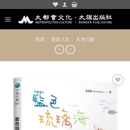
Skip
to
content
首頁
/
旅遊人文
/
大地行腳
加入
「願
望清
單」