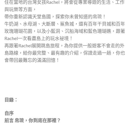
住在當地的台灣女孩Rachel，將會從專業導遊的生活、工作
與玩樂等方面，
帶你重新認識天堂島國，探索你未曾知道的帛琉！
牛奶湖、水母湖、大斷層、鯊魚城，還有百年干貝城和百年
玫瑰珊瑚花園，以及小藍洞、沉船海域和藍色珊瑚礁，跟著
Rachel一次看盡島上的玩水祕境！
再跟著Rachel展開跳島旅程，為你提供一般遊客不會走的外
島路線，給你最完整、最有趣的介紹，保證走過一趟，你也
會帶回最難忘的滿滿回憶！
目錄：
自序
前言 帛琉，你到底在那裡？