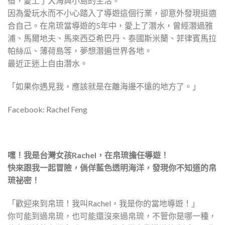
宿，愛上了大海與小島的生活。
因為愛玩水而不小心踏入了導遊這個行業，卻意外發現挺適
合自己。在帛琉當導遊的5年中，愛上了潛水，曾經潛過雅
浦、馬爾地夫、馬來西亞希巴丹、泰國斯米蘭、菲律賓馬拉
帕絲瓜、薄荷島等，夢想潛遍世界各地。
最近正迷上自由潛水。
「如果你遇見我，應該就是在離海邊不遠的地方了。」
Facebook: Rachel Feng
嘿！我是台灣女孩Rachel，在帛琉擔任導遊！
快來跟我一起冒險，倘佯藍色透明海洋，發現你不知道的帛
琉祕密！
「歡迎來到帛琉！我叫Rachel，我是你的當地導遊！」
你可能到過帛琉，也可能還沒來過帛琉，不管你是哪一種，