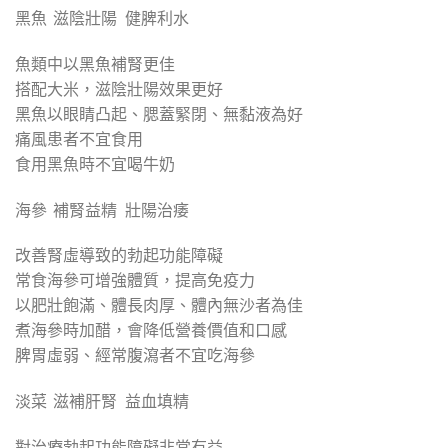
黑魚 滋陰壯陽 健脾利水
魚類中以黑魚補腎更佳
搭配大米，滋陰壯陽效果更好
黑魚以眼睛凸起、腮蓋緊閉、無黏液為好
痛風患者不宜食用
食用黑魚時不宜喝牛奶
海參 補腎益精 壯陽治痿
改善腎虛導致的勃起功能障礙
常食海參可增強體質，提高免疫力
以肥壯飽滿、體長肉厚、體內無沙者為佳
煮海參時加醋，會降低營養價值和口感
脾胃虛弱、經常腹瀉者不宜吃海參
淡菜 滋補肝腎 益血填精
對治療勃起功能障礙非常有益