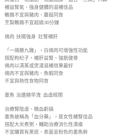
補益腎氣、強身健體的滋補佳品
鵪鶉不宜與豬肉、蘑菇同食
烹製鵪鶉不宜超過30分鐘
鴿肉 扶陽強身 壯腎補肝
「一鴿勝九雞」，白鴿肉可增強性功能
搭配枸杞子，補肝益腎、強筋健骨
鴿肉以清蒸或煲湯滋補效果最好
鴿肉不宜與豬肉、魚蝦同食
不宜與熱性食物同食
墨魚 治遺精早洩 血虛經閉
治療腎陰虛、精血虧損
墨魚被稱為「血分藥」，是女性補腎佳品
搭配大米煮粥，輔助治療消化性潰瘍
不宜購買有黑斑、表面呈粉色的墨魚幹