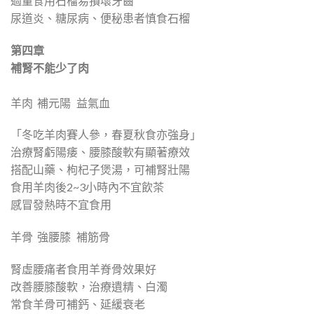
過量食用石榴易損壞牙齒
尿道炎、糖尿病、便秘患者慎食石榴
第四章
補腎不能少了肉
羊肉 補元陽 益氣血
「冬吃羊肉賽人參，春夏秋食亦強身」
治療腎虧陽痿、腰膝酸軟有顯著療效
搭配山藥、枸杞子煲湯，可補腎壯陽
食用羊肉後2~3小時內不宜飲茶
感冒發熱時不宜食用
羊骨 強腰膝 補筋骨
腎虛腰痛者食用羊脊骨效果好
改善腰膝酸軟，治療遺精、白濁
常食羊骨可補鈣、延緩衰老