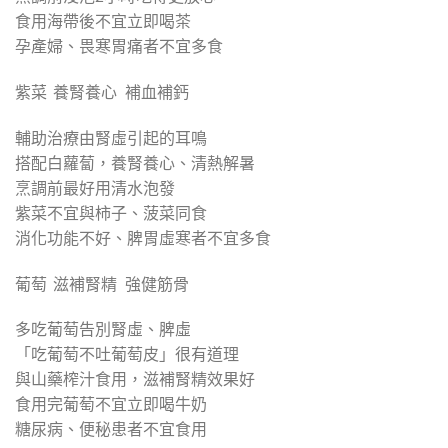
食用海帶後不宜立即喝茶
孕產婦、畏寒胃痛者不宜多食
紫菜 養腎養心 補血補鈣
輔助治療由腎虛引起的耳鳴
搭配白蘿蔔，養腎養心、清熱解暑
烹調前最好用清水泡發
紫菜不宜與柿子、菠菜同食
消化功能不好、脾胃虛寒者不宜多食
葡萄 滋補腎精 強健筋骨
多吃葡萄告別腎虛、脾虛
「吃葡萄不吐葡萄皮」很有道理
與山藥榨汁食用，滋補腎精效果好
食用完葡萄不宜立即喝牛奶
糖尿病、便秘患者不宜食用