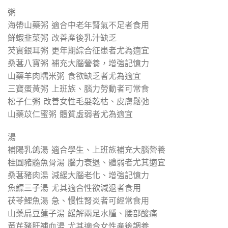
粥
海帶山藥粥 適合中老年腎氣不足者食用
鮮蝦韭菜粥 改善產後乳汁缺乏
芡實銀耳粥 更年期綜合征患者尤為適宜
桑葚八寶粥 補充大腦營養，增強記憶力
山藥羊肉糯米粥 食欲缺乏者尤為適宜
三寶蛋黃粥 上班族、腦力勞動者可常食
松子仁粥 改善女性毛髮乾枯、皮膚鬆弛
山藥苡仁蜜粥 體質虛弱者尤為適宜
湯
補陽乳鴿湯 適合學生、上班族補充大腦營養
桂圓豬髓魚骨湯 腦力衰退、體弱者尤其適宜
桑葚豬肉湯 減緩大腦老化、增強記憶力
魚鰾三子湯 尤其適合性欲減退者食用
茯苓鯉魚湯 急、慢性腎炎者可經常食用
山藥扁豆蓮子湯 緩解兩足水腫、腰部酸痛
黃芪豬肝補血湯 尤其適合女性產後調養