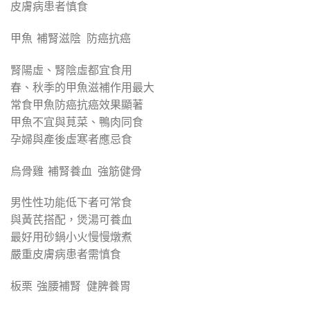
皮膚病患者慎食
甲魚 補腎滋陰 防癌抗癌
腎陽虛、腎陰虛都宜食用
春、秋季的甲魚滋補作用最大
常食甲魚防癌抗癌效果顯著
甲魚不宜與莧菜、鴨肉同食
孕婦與產後虛寒者應忌食
烏骨雞 補腎養血 強筋健骨
男性性功能低下者可常食
與黃芪搭配，煲湯可養血
最好用砂鍋小火慢慢燉煮
嚴重皮膚病患者需慎食
板栗 強腰補腎 健脾養胃