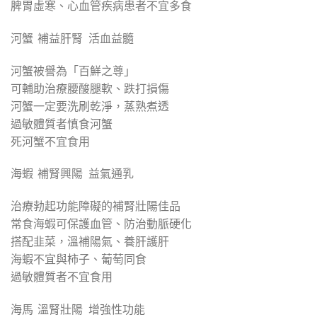
脾胃虛寒、心血管疾病患者不宜多食
河蟹 補益肝腎 活血益髓
河蟹被譽為「百鮮之尊」
可輔助治療腰酸腿軟、跌打損傷
河蟹一定要洗刷乾淨，蒸熟煮透
過敏體質者慎食河蟹
死河蟹不宜食用
海蝦 補腎興陽 益氣通乳
治療勃起功能障礙的補腎壯陽佳品
常食海蝦可保護血管、防治動脈硬化
搭配韭菜，溫補陽氣、養肝護肝
海蝦不宜與柿子、葡萄同食
過敏體質者不宜食用
海馬 溫腎壯陽 增強性功能