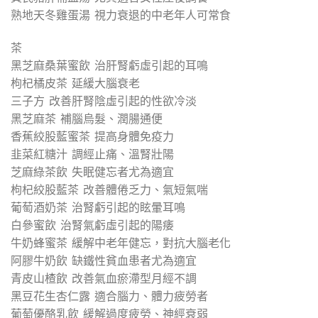
熟地天冬雞蛋湯 視力衰退的中老年人可常食
茶
黑芝麻桑葉蜜飲 治肝腎虧虛引起的耳鳴
枸杞橘皮茶 延緩大腦衰老
三子方 改善肝腎陰虛引起的性欲冷淡
黑芝麻茶 補腦烏髮、潤腸通便
香蕉絞股藍蜜茶 提高身體免疫力
韭菜紅糖汁 調經止痛、溫腎壯陽
芝麻綠茶飲 失眠健忘者尤為適宜
枸杞絞股藍茶 改善體倦乏力、氣短氣喘
葡萄酒奶茶 治腎虧引起的眩暈耳鳴
白參蜜飲 治腎氣虧虛引起的陽痿
牛奶蜂蜜茶 緩解中老年健忘，對抗大腦老化
阿膠牛奶飲 缺鐵性貧血患者尤為適宜
青皮山楂飲 改善氣血瘀滯型月經不調
黑豆花生杏仁露 適合腦力、體力疲勞者
葡萄優酪乳飲 緩解過度疲勞、神經衰弱