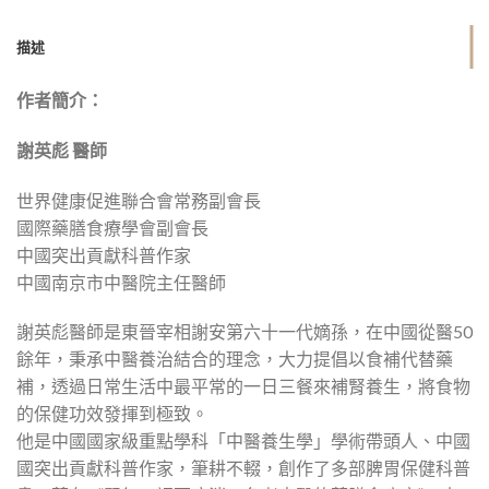
描述
作者簡介：
謝英彪 醫師
世界健康促進聯合會常務副會長
國際藥膳食療學會副會長
中國突出貢獻科普作家
中國南京市中醫院主任醫師
謝英彪醫師是東晉宰相謝安第六十一代嫡孫，在中國從醫50
餘年，秉承中醫養治結合的理念，大力提倡以食補代替藥
補，透過日常生活中最平常的一日三餐來補腎養生，將食物
的保健功效發揮到極致。
他是中國國家級重點學科「中醫養生學」學術帶頭人、中國
國突出貢獻科普作家，筆耕不輟，創作了多部脾胃保健科普