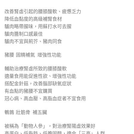
改善腎虛引起的腰膝酸軟、疲憊乏力
降低血黏度的高級補腎食材
驢肉略帶腥味，用蘇打水可去腥
驢肉醬制口感最佳
驢肉不宜與荊芥、豬肉同食
豬腰 固精補氣 增強性功能
輔助治療腎虛所致的腰膝酸軟
適量食用能促進性欲、增強性功能
搭配金針菇，改善腦部缺氧症狀
有血點的豬腰不宜購買
冠心病、高血壓、高脂血症者不宜食用
鵪鶉 壯筋骨 補五臟
被稱為「動物人參」，對治療腎陽虛效果好
高蛋白、低脂肪、低膽固醇，適合「三高」人群