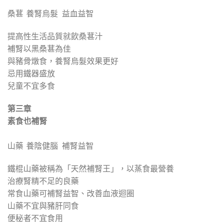
桑葚 養腎烏髮 益血益智
提高性生活品質就飲桑葚汁
補腎以黑桑葚為佳
與豬骨燉食，養腎烏髮效果更好
忌用鐵器盛放
兒童不宜多食
第三章
素食也補腎
山藥 養陰健腦 補腎益智
鐵棍山藥被稱為「天然補腎王」，以蒸食最營養
治療腎精不足的良藥
常食山藥可補腎益智、改善血液迴圈
山藥不宜與豬肝同食
便秘者不宜食用