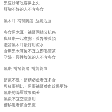
黑豆炒著吃容易上火
肝臟不好的人不宜多食
黑木耳 補腎防癌 益氣活血
多食黑木耳，補腎固精又抗癌
與紅棗一起煮粥，養腎兼養顏
泡發黑木耳最好用涼水
食用黑木耳後不宜立即喝濃茶
孕婦、慢性腹瀉的人不宜多食
黑棗 補腎養胃 補氣養血
腎氣不足、腎精虧虛者宜多食
與紅棗相比，黑棗補腎養血效果更好
黑棗的降壓效果顯著
黑棗不宜空腹食用
便秘患者慎食黑棗