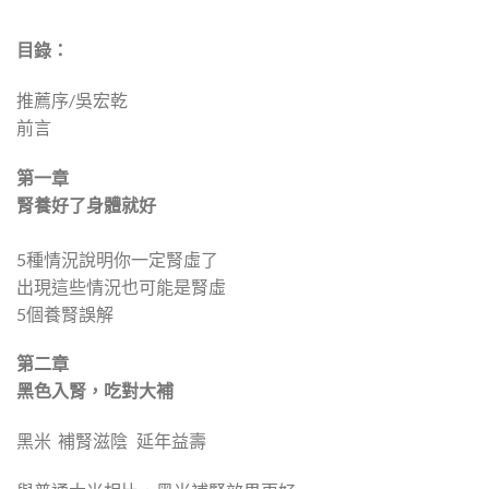
目錄：
推薦序/吳宏乾
前言
第一章
腎養好了身體就好
5種情況說明你一定腎虛了
出現這些情況也可能是腎虛
5個養腎誤解
第二章
黑色入腎，吃對大補
黑米 補腎滋陰 延年益壽