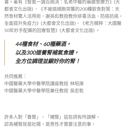
書。著有《腎氣一調百病消：名老中醫的藥膳食療方》(大
都會文化出版) 、《不被癌細胞突襲的200種飲食對策：天
然食材驚人活用術，謝英彪教授教你排毒活血、防癌抗癌，
全面提升免疫力》(大都會文化出版)、《老方精粹：大國醫
50年妙手配藥的回春智慧》(大都會文化出版) 。
44種食材、60種藥酒，
以及300道養腎補氣食譜，
全方位調理並顧好你的腎！
共同推薦：
中國醫藥大學中醫學院講座教授 林昭庚
中國醫藥大學中醫學院兼任教授 吳宏乾
許多人對「養腎」、「補腎」這些詞有所誤解，
認為補腎就是壯陽，是男性才需要注意的事，