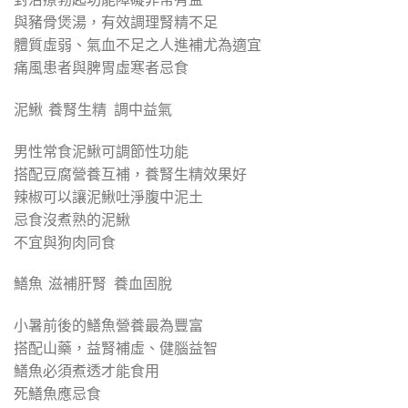
與豬骨煲湯，有效調理腎精不足
體質虛弱、氣血不足之人進補尤為適宜
痛風患者與脾胃虛寒者忌食
泥鰍 養腎生精 調中益氣
男性常食泥鰍可調節性功能
搭配豆腐營養互補，養腎生精效果好
辣椒可以讓泥鰍吐淨腹中泥土
忌食沒煮熟的泥鰍
不宜與狗肉同食
鱔魚 滋補肝腎 養血固脫
小暑前後的鱔魚營養最為豐富
搭配山藥，益腎補虛、健腦益智
鱔魚必須煮透才能食用
死鱔魚應忌食