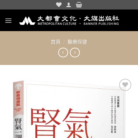
Skip
to
content
首頁
/
醫療保健
加入
「願
望清
單」