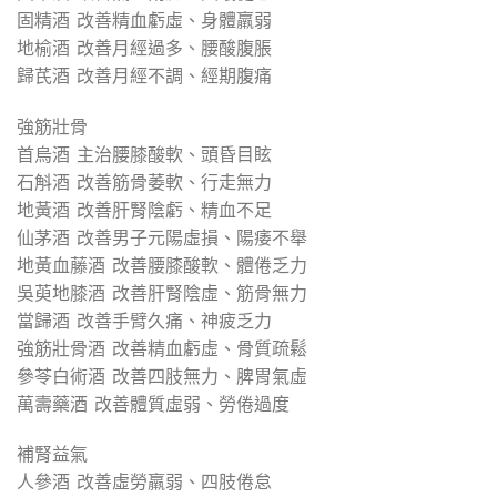
固精酒 改善精血虧虛、身體羸弱
地榆酒 改善月經過多、腰酸腹脹
歸芪酒 改善月經不調、經期腹痛
強筋壯骨
首烏酒 主治腰膝酸軟、頭昏目眩
石斛酒 改善筋骨萎軟、行走無力
地黃酒 改善肝腎陰虧、精血不足
仙茅酒 改善男子元陽虛損、陽痿不舉
地黃血藤酒 改善腰膝酸軟、體倦乏力
吳萸地膝酒 改善肝腎陰虛、筋骨無力
當歸酒 改善手臂久痛、神疲乏力
強筋壯骨酒 改善精血虧虛、骨質疏鬆
參苓白術酒 改善四肢無力、脾胃氣虛
萬壽藥酒 改善體質虛弱、勞倦過度
補腎益氣
人參酒 改善虛勞羸弱、四肢倦怠