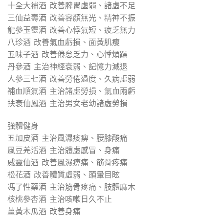
十全大補酒 改善脾胃虛弱、諸虛不足
三仙益壽酒 改善容顏無光、精神不振
龍參玉靈酒 改善心悸氣短、疲乏無力
八珍酒 改善氣血虧損、面黃肌瘦
五味子酒 改善倦怠乏力、心悸煩躁
丹參酒 主治神經衰弱、記憶力減退
人參三七酒 改善勞倦過度、久病虛弱
補血順氣酒 主治諸虛勞損、氣血兩虧
扶衰仙鳳酒 主治男女老幼諸虛勞損
強體健身
五加皮酒 主治風濕痿痹、腰膝酸痛
風豆羌活酒 主治體虛感冒、身痛
威靈仙酒 改善風濕痹痛、筋骨疼痛
松花酒 改善體質虛弱、頭暈目眩
馮了性藥酒 主治筋骨疼痛、肢體麻木
核桃參杏酒 主治咳嗽日久不止
薑黃木瓜酒 改善身痛