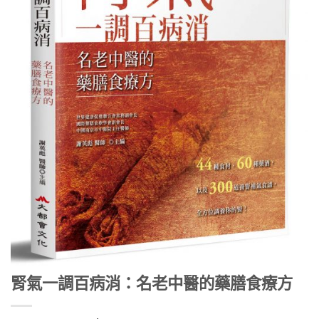
腎氣一調百病消：名老中醫的藥膳食療方