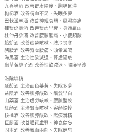
九香蟲酒 改善腎虛陽痿、胸膈氣滯
枸杞酒 改善精血不足、失眠多夢
巴戟淫羊酒 改善神經衰弱、風濕痹痛
補腎延壽酒 改善腎虛早衰、身體羸弱
杜仲丹參酒 改善腰膝酸痛、小便頻數
蛤蚧酒 改善虛勞咳嗽、肢冷畏寒
豬腰酒 改善腎虛腰痛、頭暈耳鳴
海馬酒 主治性欲減退、腎虛陽痿
蟲草菟絲子酒 改善性欲減退、陽痿早洩
滋陰填精
延齡酒 主治面色萎黃、失眠多夢
益陰酒 改善腰膝酸軟、鬚髮早白
山藥酒 主治虛勞咳嗽、腰膝酸軟
紅顏酒 主治腎虛咳嗽、容顏憔悴
核桃酒 改善腰膝酸軟、陽痿滑精
巨勝酒 改善體質虛弱、神衰健忘
固本酒 改善氣血兩虧、失眠健忘