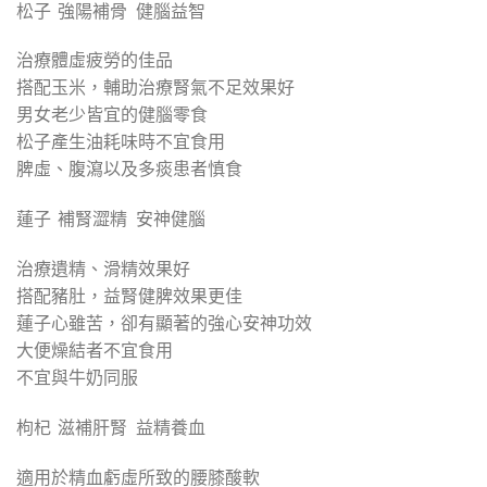
松子 強陽補骨 健腦益智
治療體虛疲勞的佳品
搭配玉米，輔助治療腎氣不足效果好
男女老少皆宜的健腦零食
松子產生油耗味時不宜食用
脾虛、腹瀉以及多痰患者慎食
蓮子 補腎澀精 安神健腦
治療遺精、滑精效果好
搭配豬肚，益腎健脾效果更佳
蓮子心雖苦，卻有顯著的強心安神功效
大便燥結者不宜食用
不宜與牛奶同服
枸杞 滋補肝腎 益精養血
適用於精血虧虛所致的腰膝酸軟