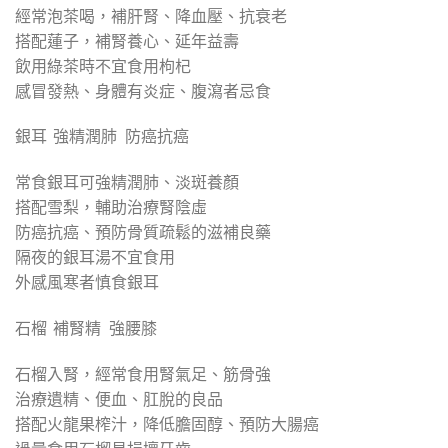
經常泡茶喝，補肝腎、降血壓、抗衰老
搭配蓮子，補腎養心、延年益壽
飲用綠茶時不宜食用枸杞
感冒發熱、身體有炎症、腹瀉者忌食
銀耳 強精潤肺 防癌抗癌
常食銀耳可強精潤肺、淡斑養顏
搭配雪梨，輔助治療腎陰虛
防癌抗癌、預防骨質疏鬆的滋補良藥
隔夜的銀耳湯不宜食用
外感風寒者慎食銀耳
石榴 補腎精 強腰膝
石榴入腎，經常食用腎氣足、筋骨強
治療遺精、便血、肛脫的良品
搭配火龍果榨汁，降低膽固醇、預防大腸癌