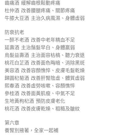
齒痛酒 緩解齒根鬆動疼痛
杜仲酒 改善腰腿疼痛、關節疼痛
牛膝大豆酒 主治久病風濕、身體虛弱
防衰抗老
一醉不老酒 改善中老年精血不足
延壽酒 主治鬚髮早白、身體羸弱
烏髮益壽酒 主治面容枯槁、聽力衰退
桃花白芷酒 改善面色晦暗、消除黑斑
美容酒 改善容顏憔悴、皮膚毛髮乾燥
歸圓杞菊酒 改善肝腎陰虛、體質虛弱
熙春酒 改善虛勞咳嗽、容顏憔悴
參桂酒 改善面黃肌瘦、中氣不足
生地黃枸杞酒 預防皮膚老化
桃花酒 改善皮膚乾燥、粗糙及皺紋
第六章
養腎別掖著，全家一起補