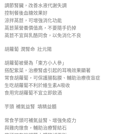
調節腎臟，改善水液代謝失調
控制餐後血糖效果好
涼拌萵苣，可增強消化功能
萵苣葉營養價值高，不要隨手扔掉
萵苣不宜與乳酪同食，以免消化不良
胡蘿蔔 潤腎命 壯元陽
胡蘿蔔被譽為「東方小人參」
搭配紫菜，治療腎虛引起的耳鳴效果顯著
常食胡蘿蔔，可保護腸黏膜、輔助治療夜盲症
生吃胡蘿蔔不利於維生素A吸收
食用完胡蘿蔔不宜立即飲酒
芋頭 補氣益腎 填精益髓
常食芋頭可補氣益腎、增強免疫力
與雞肉燉食，輔助治療腎結石