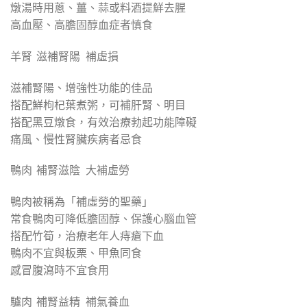
燉湯時用蔥、薑、蒜或料酒提鮮去腥
高血壓、高膽固醇血症者慎食
羊腎 滋補腎陽 補虛損
滋補腎陽、增強性功能的佳品
搭配鮮枸杞葉煮粥，可補肝腎、明目
搭配黑豆燉食，有效治療勃起功能障礙
痛風、慢性腎臟疾病者忌食
鴨肉 補腎滋陰 大補虛勞
鴨肉被稱為「補虛勞的聖藥」
常食鴨肉可降低膽固醇、保護心腦血管
搭配竹筍，治療老年人痔瘡下血
鴨肉不宜與板栗、甲魚同食
感冒腹瀉時不宜食用
驢肉 補腎益精 補氣養血