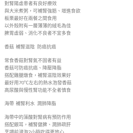
對腎陽虛患者有良好療效
與大米煮粥，可補腎強筋、增進食欲
板栗最好在兩餐之間食用
以外殼附有一層薄薄的絨毛為佳
脾胃虛弱、消化不良者不宜多食
香菇 補腎滋陰 防癌抗癌
常食香菇對腎氣不固者有益
香菇可防癌抗癌、降壓降脂
搭配雞腿燉食，補腎滋陰效果好
最好用70℃左右的熱水泡發香菇
高尿酸與慢性腎功能不全者慎食
海帶 補腎利水 潤肺降脂
海帶中的藻酸對腎病有預防作用
搭配銀耳，補腎健脾、潤肺疏肝
烹調前浸泡2小時吃得更放心