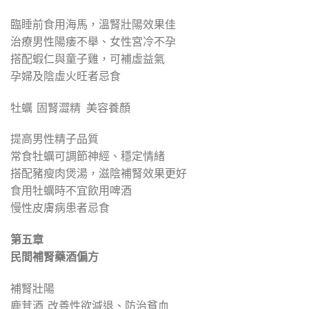
臨睡前食用海馬，溫腎壯陽效果佳
治療男性陽痿不舉、女性宮冷不孕
搭配蝦仁與童子雞，可補虛益氣
孕婦及陰虛火旺者忌食
牡蠣 固腎澀精 美容養顏
提高男性精子品質
常食牡蠣可調節神經、穩定情緒
搭配豬瘦肉煲湯，滋陰補腎效果更好
食用牡蠣時不宜飲用啤酒
慢性皮膚病患者忌食
第五章
民間補腎藥酒偏方
補腎壯陽
鹿茸酒 改善性欲減退、防治貧血