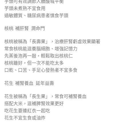
芋頭可有效調節人體酸堿平衡
芋頭未煮熟不宜食用
過敏體質、糖尿病患者慎食芋頭
核桃 補肝腎 潤命門
核桃被稱為「長壽果」，治療肝腎虧虛效果顯著
常食核桃能滋養腦細胞、增強記憶力
先蒸後泡再一敲，輕鬆取出核桃仁
核桃雖好，但一次不能吃太多
口乾、口苦、手足心發熱者不宜多食
花生 補腎養血 延年益壽
花生被稱為「長生果」，常食可補腎養血
搭配大米，滋補脾腎效果更好
吃花生要連紅衣一起吃
花生不宜生食或油炸