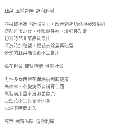
韭菜 溫補腎陽 調和腑臟
韭菜被稱為「壯陽草」，改善勃起功能障礙效果好
搭配雞蛋炒食，壯陽促性欲、增強性功能
初春時節韭菜品質最佳
清洗時加點鹽，輕鬆去除農藥殘留
炒熟的韭菜隔夜後不宜食用
綠花椰菜 補腎填精 健腦壯骨
男性多食西藍花保護前列腺健康
高血壓、心臟病患者補腎佳蔬
烹製前用鹽水浸泡更健康
西藍花不宜與豬肝同食
忌焯燙時間太久
萵苣 補腎滋陰 清熱利尿