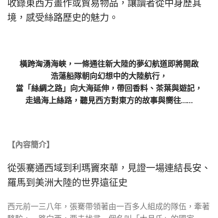
收錄東西方畫作或貿易物品，讓讀者從中身歷其
境，感受絲路歷史的魅力。
橫跨洶湧海峽，一條通往新大陸的夢幻航道即將開啟
浩蕩船隊朝向幻想中的大陸航行，
當「絲綢之路」向大海延伸，帶回香料、茶葉與遊記，
走過海上絲路，聽見西方對東方的故事與嚮往……
【內容簡介】
從張騫通西域到利瑪竇來華，見證一場連結長安、
羅馬到美洲大陸的世界遠征史
西元前一三八年，張騫帶領著由一百多人組成的隊伍，牽著