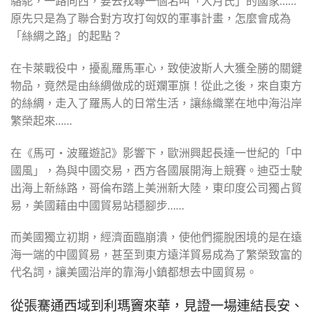
駱駝，一路向西，要去找尋一個名叫「大月氏」的國家……
原先只是為了聯合對方攻打匈奴的軍事計畫，怎麼會成為
「絲綢之路」的起點？
在卡萊戰役中，擾亂羅馬軍心，致使波斯人大獲全勝的關鍵
物品，竟然是由絲綢做成的斑斕軍旗！從此之後，來自東方
的絲綢，走入了羅馬人的日常生活，讓絲織業在地中海沿岸
繁榮起來……
在《馬可‧波羅遊記》影響下，歐洲興起長達一世紀的「中
國風」，為與中國交易，西方各國展開海上競賽。迪亞士駛
出海上新絲路，哥倫布踏上美洲新大陸，東印度公司獨占貿
易，美國藉由中國貿易站穩腳步……
而美國獨立初期，經濟面臨崩潰，使他們擺脫困境的是在遠
海一端的中國貿易，甚至到東方遠洋貿易成為了繁榮致富的
代名詞，讓美國沿岸的靠海小鎮都想去中國貿易。
從張騫通西域到利瑪竇來華，見證一場連結長安、