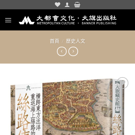
Skip
to
content
首頁
/
歷史人文
加入
「願
望清
單」