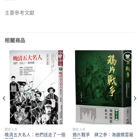
主要參考文獻
相關商品
加入
加入
「願
「願
望清
望清
單」
單」
歷史人文
歷史人文
晚清五大名人：他們送走了一個
鴉片戰爭 肆之參：海疆煙雲蔽