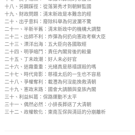
十八、另闢蹊徑：從落第秀才到朝鮮監國
十九、財政問題：清末新政是本難念的經
二十、出乎意料：廢除科舉為何波瀾不驚
二十一、半新半舊：清末新政中的機構大調整
二十二、出師不利：炸彈為何扔向憲政考察大臣
二十三、漂洋出海：五大臣向各國取經
二十四、明爭暗鬥：責任內閣背後的較量
二十五、丁未政潮：好人未必好官
二十六、迷霧重重：光緒真是慈禧謀殺的嗎
二十七、時代背影：慈禧太后的一生也不容易
二十八、爭權奪利：載灃為何沒能挽救清朝
二十九、憲政末路：國會大請願與皇族內閣
三十、利益糾葛：保路運動不太平
三十一、偶然必然：小排長葬送了大清朝
三十二、政權軟化：東南互保與清廷的分崩離析