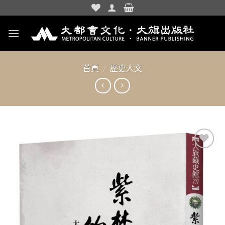
Skip
to
content
首頁
/
歷史人文
加入
「願
望清
單」