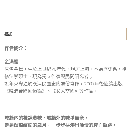
描述
作者簡介：
金滿樓
原名金松，生於上世紀70年代，現居上海。本為歷史系，後
修法學碩士，現為獨立作家與民間研究者；
近年來專注於晚清民國史的通俗寫作，2007年後陸續出版
《晚清帝國回憶錄》、《女人當國》等作品。
城牆內的權謀悲歡，城牆外的戰爭無奈，
走過輝煌繽紛的歲月，一步步拼湊出晚清的衰亡軌跡。