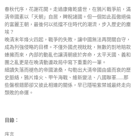
春秋代序，花謝花開。走過康雍乾盛世，在鴉片戰爭前，滿
清帝國素以「天朝」自居，睥睨諸國。但一個如此孤傲絕倫
的富麗王朝，最後何以抵擋不住時代的潮流，步入歷史的塵
埃？
晚清末年烽火四起，戰爭的失敗，讓中國無法再閉關自守，
成為列強侵略的目標。不僅外國虎視眈眈，無數的割地賠款
蜂擁而來，內部的動亂也讓清朝疲於奔命，太平天國、義和
團之亂更是在晚清動盪政局中寫下重重的一筆。
細讀失落而褪色的帝國滄桑，勾勒出大清帝國由盛而衰的歷
史脈絡，鴉片烽火、甲午海戰、維新變法、八國聯軍……那
些盤根錯節卻又彼此相連的關係，早已隱喻紫禁城最終走向
頹敗的命運。
目錄：
序言