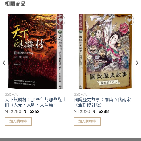
相關商品
加入
加入
「願
「願
望清
望清
單」
單」
歷史人文
歷史人文
天下麒麟榜：那些年的那些謀士
圖說歷史故事：隋唐五代兩宋
們（大元．大明．大清篇）
（全新修訂版）
NT$
280
NT$
252
NT$
320
NT$
288
加入購物車
加入購物車