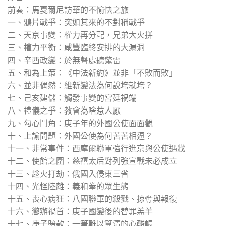
前奏：馬戛爾尼訪華的不愉快之旅
一、鴉片戰爭：突如其來的不對稱戰爭
二、天京事變：權力再分配，兄弟大火拼
三、權力平衡：咸豐臨終安排的大漏洞
四、辛酉政變：於無聲處聽驚雷
五、和為上策：《中法新約》並非「不敗而敗」
六、並非偶然：維新變法為何說垮就垮？
七、己亥建儲：觸發事變的宮廷禍端
八、禮儀之爭：教會為啥惹人厭
九、勾心鬥角：庚子年的外國公使面面觀
十、上諭問題：外國公使為何苦苦相逼？
十一、非常事件：西摩爾聯軍強行進京與公使遇戕
十二、使館之圍：慈禧太后對列強宣戰未必成立
十三、趁火打劫：俄國入侵東三省
十四、光怪陸離：義和拳的眾生態
十五、喪心病狂：八國聯軍的殺戮、掠奪與報復
十六、懲辦禍首：庚子國變後的替罪羔羊
十七、庚子賠款：一筆難以算清的心酸帳