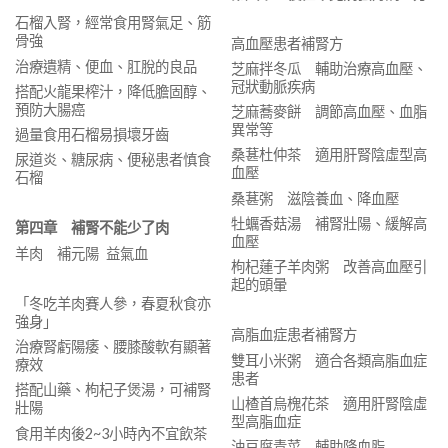
石榴入腎，經常食用腎氣足、筋
骨強
高血壓患者補腎方
治療遺精、便血、肛脫的良品
芝麻拌冬瓜 輔助治療高血壓、
冠狀動脈疾病
搭配火龍果榨汁，降低膽固醇、
預防大腸癌
芝麻蕎麥餅 調節高血壓、血脂
異常等
過量食用石榴易損壞牙齒
桑葚杜仲茶 適用肝腎陰虛型高
尿道炎、糖尿病、便秘患者慎食
血壓
石榴
桑葚粥 滋陰養血、降血壓
牡蠣香菇湯 補腎壯陽、緩解高
第四章 補腎不能少了肉
血壓
羊肉 補元陽 益氣血
枸杞蓮子羊肉粥 改善高血壓引
起的頭暈
「冬吃羊肉賽人參，春夏秋食亦
強身」
高脂血症患者補腎方
治療腎虧陽痿、腰膝酸軟有顯著
雙耳小米粥 適合各類高脂血症
療效
患者
搭配山藥、枸杞子煲湯，可補腎
山楂首烏槐花茶 適用肝腎陰虛
壯陽
型高脂血症
食用羊肉後2~3小時內不宜飲茶
油豆腐青菜 輔助降血脂