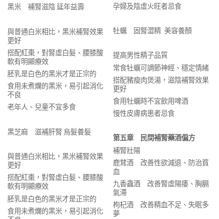
孕婦及陰虛火旺者忌食
黑米 補腎滋陰 延年益壽
牡蠣 固腎澀精 美容養顏
與普通白米相比，黑米補腎效果
更好
搭配紅棗，對腎虛白髮、腰膝酸
提高男性精子品質
軟有明顯療效
常食牡蠣可調節神經、穩定情緒
胚乳是白色的黑米才是正宗的
搭配豬瘦肉煲湯，滋陰補腎效果
食用未煮爛的黑米，易引起消化
更好
不良
食用牡蠣時不宜飲用啤酒
老年人、兒童不宜多食
慢性皮膚病患者忌食
黑芝麻 滋補肝腎 烏髮養髮
第五章 民間補腎藥酒偏方
補腎壯陽
與普通白米相比，黑米補腎效果
鹿茸酒 改善性欲減退、防治貧
更好
血
搭配紅棗，對腎虛白髮、腰膝酸
九香蟲酒 改善腎虛陽痿、胸膈
軟有明顯療效
氣滯
胚乳是白色的黑米才是正宗的
枸杞酒 改善精血不足、失眠多
食用未煮爛的黑米，易引起消化
夢