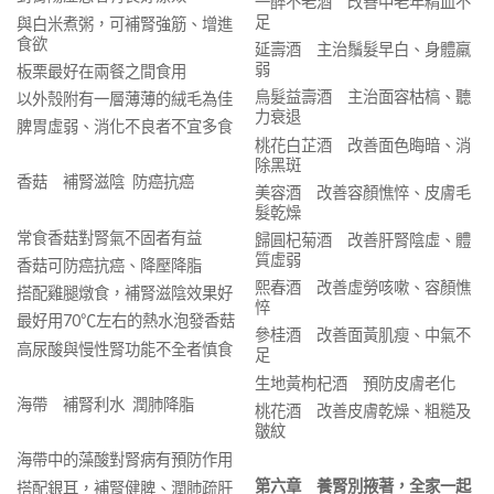
一醉不老酒 改善中老年精血不
足
與白米煮粥，可補腎強筋、增進
食欲
延壽酒 主治鬚髮早白、身體羸
弱
板栗最好在兩餐之間食用
烏髮益壽酒 主治面容枯槁、聽
以外殼附有一層薄薄的絨毛為佳
力衰退
脾胃虛弱、消化不良者不宜多食
桃花白芷酒 改善面色晦暗、消
除黑斑
香菇 補腎滋陰 防癌抗癌
美容酒 改善容顏憔悴、皮膚毛
髮乾燥
常食香菇對腎氣不固者有益
歸圓杞菊酒 改善肝腎陰虛、體
質虛弱
香菇可防癌抗癌、降壓降脂
熙春酒 改善虛勞咳嗽、容顏憔
搭配雞腿燉食，補腎滋陰效果好
悴
最好用70℃左右的熱水泡發香菇
參桂酒 改善面黃肌瘦、中氣不
高尿酸與慢性腎功能不全者慎食
足
生地黃枸杞酒 預防皮膚老化
海帶 補腎利水 潤肺降脂
桃花酒 改善皮膚乾燥、粗糙及
皺紋
海帶中的藻酸對腎病有預防作用
第六章 養腎別掖著，全家一起
搭配銀耳，補腎健脾、潤肺疏肝