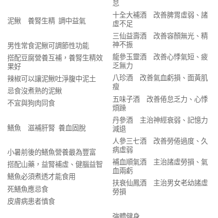
怠
十全大補酒 改善脾胃虛弱、諸
泥鰍 養腎生精 調中益氣
虛不足
三仙益壽酒 改善容顏無光、精
神不振
男性常食泥鰍可調節性功能
龍參玉靈酒 改善心悸氣短、疲
搭配豆腐營養互補，養腎生精效
乏無力
果好
八珍酒 改善氣血虧損、面黃肌
辣椒可以讓泥鰍吐淨腹中泥土
瘦
忌食沒煮熟的泥鰍
五味子酒 改善倦怠乏力、心悸
不宜與狗肉同食
煩躁
丹參酒 主治神經衰弱、記憶力
鱔魚 滋補肝腎 養血固脫
減退
人參三七酒 改善勞倦過度、久
病虛弱
小暑前後的鱔魚營養最為豐富
補血順氣酒 主治諸虛勞損、氣
搭配山藥，益腎補虛、健腦益智
血兩虧
鱔魚必須煮透才能食用
扶衰仙鳳酒 主治男女老幼諸虛
死鱔魚應忌食
勞損
皮膚病患者慎食
強體健身