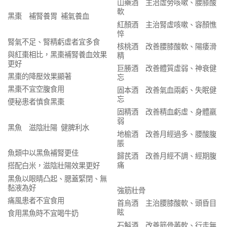
山藥酒 主治虛勞咳嗽、腰膝酸
軟
黑棗 補腎養胃 補氣養血
紅顏酒 主治腎虛咳嗽、容顏憔
悴
腎氣不足、腎精虧虛者宜多食
核桃酒 改善腰膝酸軟、陽痿滑
與紅棗相比，黑棗補腎養血效果
精
更好
巨勝酒 改善體質虛弱、神衰健
黑棗的降壓效果顯著
忘
黑棗不宜空腹食用
固本酒 改善氣血兩虧、失眠健
忘
便秘患者慎食黑棗
固精酒 改善精血虧虛、身體羸
弱
黑魚 滋陰壯陽 健脾利水
地榆酒 改善月經過多、腰酸腹
脹
魚類中以黑魚補腎更佳
歸芪酒 改善月經不調、經期腹
痛
搭配白米，滋陰壯陽效果更好
黑魚以眼睛凸起、腮蓋緊閉、無
黏液為好
強筋壯骨
痛風患者不宜食用
首烏酒 主治腰膝酸軟、頭昏目
眩
食用黑魚時不宜喝牛奶
石斛酒 改善筋骨萎軟、行走無