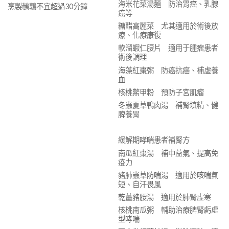
海米花菜湯麵 防治胃癌、乳腺
烹製鵪鶉不宜超過30分鐘
癌等
糖醋高麗菜 尤其適用於術後放
療、化療康復
軟溜蝦仁腰片 適用于腫瘤患者
術後調理
海藻紅棗粥 防癌抗癌、補虛養
血
核桃鱉甲粉 預防子宮肌瘤
冬蟲夏草鴨肉湯 補腎填精、健
脾養胃
緩解期哮喘患者補腎方
南瓜紅棗湯 補中益氣、提高免
疫力
豬肺蟲草防喘湯 適用於咳喘氣
短、自汗畏風
乾薑豬腰湯 適用於肺腎虛寒
核桃南瓜粥 輔助治療脾腎虧虛
型哮喘