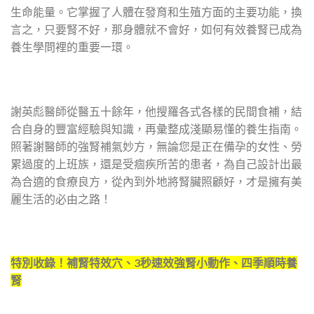
生命能量。它掌握了人體在發育和生殖方面的主要功能，換
言之，只要腎不好，那身體就不會好，如何有效養腎已成為
養生學問裡的重要一環。
謝英彪醫師從醫五十餘年，他搜羅各式各樣的民間食補，結
合自身的豐富經驗與知識，再彙整成淺顯易懂的養生指南。
照著謝醫師的強腎補氣妙方，無論您是正在備孕的女性、勞
累過度的上班族，還是受痼疾所苦的患者，為自己設計出最
為合適的食療良方，從內到外地將腎臟照顧好，才是擁有美
麗生活的必由之路！
特別收錄！補腎特效穴、3
秒速效強腎小動作、四季順時養
腎