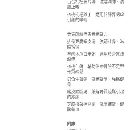
百合枇杷藕片湯 滋陰潤肺、清
熱止咳
核桃枸杞雞丁 適用於肝腎虧虛
引起的哮喘
骨質疏鬆症患者補腎方
排骨豆腐蝦皮湯 強筋壯骨、滋
陰補腎
羊肉木瓜白米粥 適用於骨質疏
鬆症
核桃仁餅 輔助治療腎陰不足型
骨質疏鬆
銀魚生薑粥 滋補腎陰、強筋健
骨
豬皮續斷湯 緩解骨質疏鬆引起
的疼痛
芝麻榨菜拌豆腐 滋陰補腎、健
脾養血
附錄