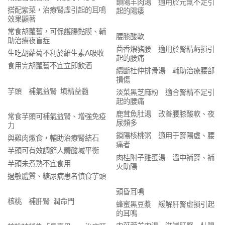
鎖陽羊肉湯 適用於元氣不足引
搭配紫菜，治療腎虛引起的耳鳴
起的陽痿
效果顯著
常食胡蘿蔔，可保護腸黏膜、輔
腰膝酸軟
助治療夜盲症
茴香煨豬腰 適用於腎精虧損引
生吃胡蘿蔔不利於維生素A吸收
起的腰痛
食用完胡蘿蔔不宜立即飲酒
續斷杜仲排骨湯 輔助治療腰部
損傷
芋頭 補氣益腎 填精益髓
淡菜黑芝麻粉 適合腎精不足引
起的腰痛
鹿茸魚肚湯 改善腰膝酸軟、夜
常食芋頭可補氣益腎、增強免疫
尿頻多
力
鎖陽核桃粥 適用于腎陽虛、腰
與雞肉燉食，輔助治療腎結石
痛者
芋頭可有效調節人體酸堿平衡
肉桂附子雞蛋湯 溫中補腎、補
芋頭未煮熟不宜食用
火助陽
過敏體質、糖尿病患者慎食芋頭
頭昏耳鳴
核桃 補肝腎 潤命門
蜂蜜黑豆漿 緩解肝腎虛損引起
的耳鳴