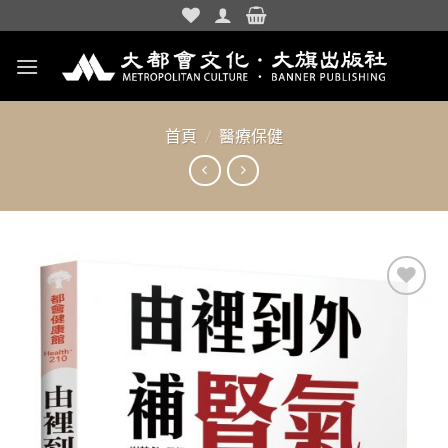
Skip
to
content
首頁
/
醫療保健
加入
「願
望清
單」