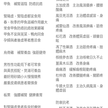
甲魚 補腎滋陰 防癌抗癌
五加皮酒 主治風濕痿痹、腰膝
酸痛
風豆羌活酒 主治體虛感冒、身
腎陽虛、腎陰虛都宜食用
痛
春、秋季的甲魚滋補作用最大
威靈仙酒 改善風濕痹痛、筋骨
常食甲魚防癌抗癌效果顯著
疼痛
甲魚不宜與莧菜、鴨肉同食
松花酒 改善體質虛弱、頭暈目
孕婦與產後虛寒者應忌食
眩
馮了性藥酒 主治筋骨疼痛、肢
體麻木
烏骨雞 補腎養血 強筋健骨
核桃參杏酒 主治咳嗽日久不止
薑黃木瓜酒 改善身痛
男性性功能低下者可常食
齒痛酒 緩解齒根鬆動疼痛
與黃芪搭配，煲湯可養血
杜仲酒 改善腰腿疼痛、關節疼
最好用砂鍋小火慢慢燉煮
痛
嚴重皮膚病患者需慎食
牛膝大豆酒 主治久病風濕、身
體虛弱
板栗 強腰補腎 健脾養胃
防衰抗老
對腎陽虛患者有良好療效