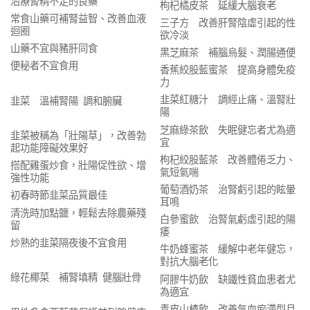
治療腎精不足的良藥
枸杞橘皮茶 延緩大腦衰老
常食山藥可補腎益智、改善血液
三子方 改善肝腎陰虛引起的性
迴圈
欲冷淡
山藥不宜與豬肝同食
黑芝麻茶 補腦烏髮、潤腸通便
便秘者不宜食用
香蕉絞股藍蜜茶 提高身體免疫
力
韭菜紅糖汁 調經止痛、溫腎壯
韭菜 溫補腎陽 調和腑臟
陽
芝麻綠茶飲 失眠健忘者尤為適
韭菜被稱為「壯陽草」，改善勃
宜
起功能障礙效果好
枸杞絞股藍茶 改善體倦乏力、
搭配雞蛋炒食，壯陽促性欲、增
氣短氣喘
強性功能
葡萄酒奶茶 治腎虧引起的眩暈
初春時節韭菜品質最佳
耳鳴
清洗時加點鹽，輕鬆去除農藥殘
白參蜜飲 治腎氣虧虛引起的陽
留
痿
炒熟的韭菜隔夜後不宜食用
牛奶蜂蜜茶 緩解中老年健忘，
對抗大腦老化
綠花椰菜 補腎填精 健腦壯骨
阿膠牛奶飲 缺鐵性貧血患者尤
為適宜
青皮山楂飲 改善氣血瘀滯型月