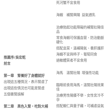
死河蟹不宜食用
海蝦 補腎興陽 益氣通乳
治療勃起功能障礙的補腎壯陽佳
品
常食海蝦可保護血管、防治動脈
硬化
搭配韭菜，溫補陽氣、養肝護肝
海蝦不宜與柿子、葡萄同食
推薦序/
吳宏乾
過敏體質者不宜食用
前言
海馬 溫腎壯陽 增強性功能
第一章 腎養好了身體就好
出現這五種情況，表示腎虛了
臨睡前食用海馬，溫腎壯陽效果
出現這些情況也可能是腎虛
佳
五個養腎誤解
治療男性陽痿不舉、女性宮冷不
孕
搭配蝦仁與童子雞，可補虛益氣
第二章 黑色入腎，吃對大補