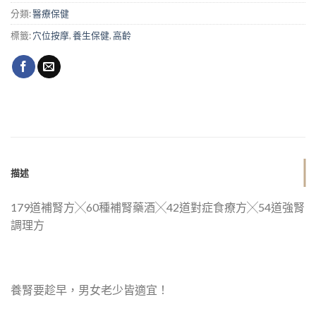
分類:
醫療保健
標籤:
穴位按摩
,
養生保健
,
高齡
描述
179道補腎方╳60種補腎藥酒╳42道對症食療方╳54道強腎
調理方
養腎要趁早，男女老少皆適宜！