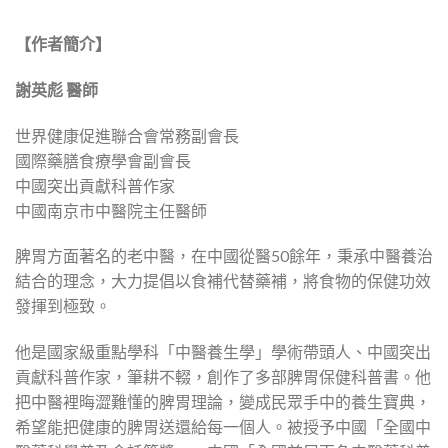
【作者簡介】
謝英彪
醫師
世界健康促進聯合會常務副會長
國際藥膳食療學會副會長
中國突出貢獻科普作家
中國南京市中醫院主任醫師
脾胃方面著名的老中醫，在中國從醫50餘年，秉承中醫養治
結合的理念，大力提倡以食補代替藥補，將食物的保健功效
發揮到極致。
他是國家級重點學科「中醫養生學」學術帶頭人、中國突出
貢獻科普作家，筆耕不輟，創作了多部脾胃保健科普書。他
把中醫裡晦澀難懂的脾胃理論，變成民眾手中的養生寶典，
希望能把健康的脾胃送還給每一個人。被授予中國「全國中