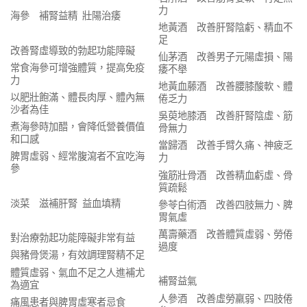
力
海參 補腎益精 壯陽治痿
地黃酒 改善肝腎陰虧、精血不
足
改善腎虛導致的勃起功能障礙
仙茅酒 改善男子元陽虛損、陽
常食海參可增強體質，提高免疫
痿不舉
力
地黃血藤酒 改善腰膝酸軟、體
以肥壯飽滿、體長肉厚、體內無
倦乏力
沙者為佳
吳萸地膝酒 改善肝腎陰虛、筋
煮海參時加醋，會降低營養價值
骨無力
和口感
當歸酒 改善手臂久痛、神疲乏
脾胃虛弱、經常腹瀉者不宜吃海
力
參
強筋壯骨酒 改善精血虧虛、骨
質疏鬆
淡菜 滋補肝腎 益血填精
參苓白術酒 改善四肢無力、脾
胃氣虛
萬壽藥酒 改善體質虛弱、勞倦
對治療勃起功能障礙非常有益
過度
與豬骨煲湯，有效調理腎精不足
體質虛弱、氣血不足之人進補尤
補腎益氣
為適宜
人參酒 改善虛勞羸弱、四肢倦
痛風患者與脾胃虛寒者忌食