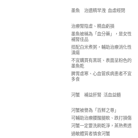
墨魚 治遺精早洩 血虛經閉
治療腎陰虛、精血虧損
墨魚被稱為「血分藥」，是女性
補腎佳品
搭配白米煮粥，輔助治療消化性
潰瘍
不宜購買有黑斑、表面呈粉色的
墨魚乾
脾胃虛寒、心血管疾病患者不宜
多食
河蟹 補益肝腎 活血益髓
河蟹被譽為「百鮮之尊」
可輔助治療腰酸腿軟、跌打損傷
河蟹一定要洗刷乾淨，蒸熟煮透
過敏體質者慎食河蟹