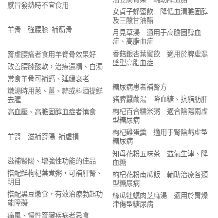
感冒發熱時不宜食用
女貞子蜂蜜飲 降低血清膽固醇
及三酸甘油酯
羊骨 強腰膝 補筋骨
月見草湯 適用于高膽固醇血
症、高脂血症
香菇銀杏葉蜜飲 適用於脾虛濕
腎虛腰痛者食用羊脊骨效果好
盛型高脂血症
改善腰膝酸軟，治療遺精、白濁
常食羊骨可補鈣、延緩衰老
糖尿病患者補腎方
燉湯時用蔥、薑、蒜或料酒提鮮
豬脾蠶繭湯 降血糖、抗脂肪肝
去腥
枸杞百合糯米粥 適合陰陽兩虛
高血壓、高膽固醇血症者慎食
型糖尿病
枸杞雞蛋羹 適用于腎陰虧虛型
羊腎 滋補腎陽 補虛損
糖尿病
知母花粉五味茶 益氣生津、降
滋補腎陽、增強性功能的佳品
血糖
搭配鮮枸杞葉煮粥，可補肝腎、
枸杞花粉南瓜飯 輔助治療各類
明目
型糖尿病
搭配黑豆燉食，有效治療勃起功
絲瓜牡蠣肉芝麻湯 適用於胃燥
能障礙
津傷型糖尿病
痛風、慢性腎臟疾病者忌食