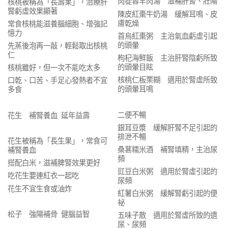
肉蓯蓉羊肉湯 滋補肝腎、壯陽
核桃被稱為「長壽果」，治療肝
腎虧虛效果顯著
陳皮紅棗牛奶湯 緩解耳鳴、皮
膚乾燥
常食核桃能滋養腦細胞、增強記
憶力
首烏紅棗粥 主治氣血虧虛引起
的頭暈
先蒸後泡再一敲，輕鬆取出核桃
仁
枸杞海鮮飯 主治肝腎陰虧所致
的頭暈目眩
核桃雖好，但一次不能吃太多
核桃仁板栗糊 適用於腎虛所致
口乾、口苦、手足心發熱者不宜
的頭暈耳鳴
多食
二便不暢
花生 補腎養血 延年益壽
銀耳豆漿 緩解肝腎不足引起的
排泄不暢
花生被稱為「長生果」，常食可
桑葚糯米酒 補腎填精，主治尿
補腎養血
頻
搭配白米，滋補脾腎效果更好
豇豆白米粥 適用於腎虛引起的
吃花生要連紅衣一起吃
尿頻
花生不宜生食或油炸
紅薯白米粥 緩解腎虧引起的便
祕
松子 強陽補骨 健腦益智
五味子散 適用於腎虛所致的遺
尿、尿頻