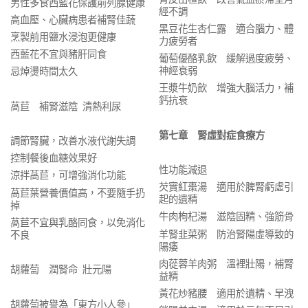
男性多食西藍花保護前列腺健康
經不調
高血壓、心臟病患者補腎佳蔬
黑豆花生杏仁露 適合腦力、體
烹製前用鹽水浸泡更健康
力疲勞者
西藍花不宜與豬肝同食
葡萄優酪乳飲 緩解過度疲勞、
神經衰弱
忌焯燙時間太久
王漿牛奶飲 增強大腦活力，補
鈣抗衰
萵苣 補腎滋陰 清熱利尿
第七章 腎虛對症食療方
調節腎臟，改善水液代謝失調
控制餐後血糖效果好
性功能減退
涼拌萵苣，可增強消化功能
芡實紅棗湯 適用於脾腎虧虛引
萵苣葉營養價值高，不要隨手扔
起的遺精
掉
牛肉枸杞湯 滋陰固精、強筋骨
萵苣不宜與乳酪同食，以免消化
羊腎韭菜粥 防治腎陽虛導致的
不良
陽痿
肉蓯蓉羊肉粥 溫裡壯陽，補腎
胡蘿蔔 潤腎命 壯元陽
益精
黃花炒豬腰 適用於遺精、早洩
胡蘿蔔被譽為「東方小人參」