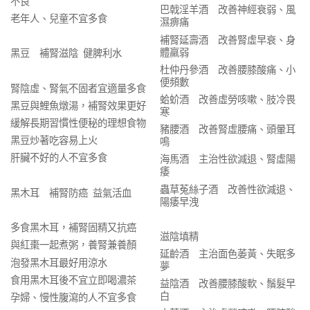
不良
巴戟淫羊酒 改善神經衰弱、風
老年人、兒童不宜多食
濕痹痛
補腎延壽酒 改善腎虛早衰、身
體羸弱
黑豆 補腎滋陰 健脾利水
杜仲丹參酒 改善腰膝酸痛、小
便頻數
腎陰虛、腎氣不固者宜適量多食
蛤蚧酒 改善虛勞咳嗽、肢冷畏
黑豆與鯉魚燉湯，補腎效果更好
寒
緩解長期習慣性便秘的理想食物
豬腰酒 改善腎虛腰痛、頭暈耳
黑豆炒著吃容易上火
鳴
肝臟不好的人不宜多食
海馬酒 主治性欲減退、腎虛陽
痿
蟲草菟絲子酒 改善性欲減退、
黑木耳 補腎防癌 益氣活血
陽痿早洩
多食黑木耳，補腎固精又抗癌
滋陰填精
與紅棗一起煮粥，養腎兼養顏
延齡酒 主治面色萎黃、失眠多
泡發黑木耳最好用涼水
夢
食用黑木耳後不宜立即喝濃茶
益陰酒 改善腰膝酸軟、鬚髮早
白
孕婦、慢性腹瀉的人不宜多食