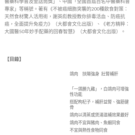
醫藥科學普及金話筒獎」、中國「全國首屆百名中醫藥科普
專家」等稱號。著有《不被癌細胞突襲的200種飲食對策：
天然食材驚人活用術，謝英彪教授教你排毒活血、防癌抗
癌，全面提升免疫力》（大都會文化出版）、《老方精粹：
大國醫50年妙手配藥的回春智慧》（大都會文化出版）。
【目錄】
鴿肉 扶陽強身 壯腎補肝
「一鴿勝九雞」，白鴿肉可增強
性功能
搭配枸杞子，補肝益腎、強筋健
骨
鴿肉以清蒸或煲湯滋補效果最好
鴿肉不宜與豬肉、魚蝦同食
不宜與熱性食物同食