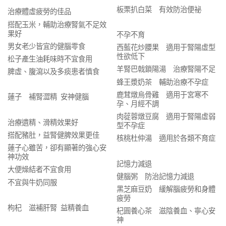
板栗扒白菜 有效防治便祕
治療體虛疲勞的佳品
搭配玉米，輔助治療腎氣不足效
果好
不孕不育
男女老少皆宜的健腦零食
西藍花炒腰果 適用于腎陽虛型
性欲低下
松子產生油耗味時不宜食用
羊腎巴戟鎖陽湯 治療腎陽不足
脾虛、腹瀉以及多痰患者慎食
蜂王漿奶茶 輔助治療不孕症
鹿茸燉烏骨雞 適用于宮寒不
蓮子 補腎澀精 安神健腦
孕、月經不調
肉蓯蓉燉豆腐 適用于腎陽虛弱
治療遺精、滑精效果好
型不孕症
搭配豬肚，益腎健脾效果更佳
核桃杜仲湯 適用於各類不育症
蓮子心雖苦，卻有顯著的強心安
神功效
記憶力減退
大便燥結者不宜食用
健腦粥 防治記憶力減退
不宜與牛奶同服
黑芝麻豆奶 緩解腦疲勞和身體
疲勞
枸杞 滋補肝腎 益精養血
杞圓養心茶 滋陰養血、寧心安
神