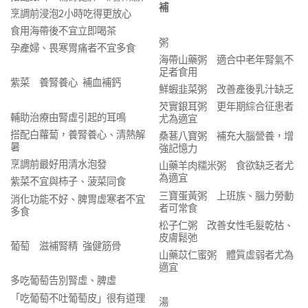
補
烹調前浸泡2小時吃得更放心
食用海帶後不宜立即喝茶
粥
孕產婦、畏寒胃痛者不宜多食
海帶山藥粥 適合中老年腎氣不
足者食用
紫菜 養腎養心 補血補鈣
鮮蝦韭菜粥 改善產後乳汁缺乏
芡實銀耳粥 更年期綜合征患者
輔助治療由腎虛引起的耳鳴
尤為適宜
搭配白蘿蔔，養腎養心、清熱解
桑葚八寶粥 補充大腦營養，增
暑
強記憶力
烹調前最好用清水泡發
山藥羊肉糯米粥 食欲缺乏者尤
為適宜
紫菜不宜與柿子、菠菜同食
三寶蛋黃粥 上班族、腦力勞動
消化功能不好、脾胃虛寒者不宜
者可常食
多食
松子仁粥 改善女性毛髮乾枯、
皮膚鬆弛
葡萄 滋補腎精 強健筋骨
山藥苡仁蜜粥 體質虛弱者尤為
適宜
多吃葡萄告別腎虛、脾虛
「吃葡萄不吐葡萄皮」很有道理
湯