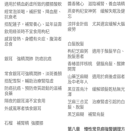
醬香豬心 滋陰補腎、養血填精
適用於精血虧虛所致的腰膝酸軟
燕麥枸杞安神粥 緩解失眠及健
經常泡茶喝，補肝腎、降血壓、
忘
抗衰老
涼拌金針菇 尤其適宜緩解大腦
搭配蓮子，補腎養心、延年益壽
疲勞
飲用綠茶時不宜食用枸杞
感冒發熱、身體有炎症、腹瀉者
白髮脫髮
忌食
枸杞芝麻粥 適用于鬚髮早白、
脫髮患者
銀耳 強精潤肺 防癌抗癌
香椿苗拌核桃 健腦烏髮、醒脾
開胃
常食銀耳可強精潤肺、淡斑養顏
山藥芝麻糊 適用於病後虛弱者
搭配雪梨，輔助治療腎陰虛
及中老年人
防癌抗癌、預防骨質疏鬆的滋補
黑豆首烏汁 緩解頭髮乾枯無光
良藥
澤
隔夜的銀耳湯不宜食用
芝麻三合泥 治療腎虛引起的白
髮、脫髮
外感風寒者慎食銀耳
黑芝麻糊 補腎烏髮
石榴 補腎精 強腰膝
第八章 慢性常見病強腎調理方