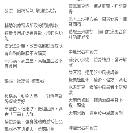
僵蠶黑豆酒 補益肝腎、強筋健
豬腰 固精補氣 增強性功能
骨
黑木耳炒捲心菜 開胃健脾、補
腎固精
輔助治療腎虛所致的腰膝酸軟
葛根玉米麵餅 適用於痛風合併
適量食用能促進性欲、增強性功
肝功能異常
能
搭配金針菇，改善腦部缺氧症狀
中風患者補腎方
有血點的豬腰不宜購買
荊芥小米粥 益腎祛風、發汗解
冠心病、高血壓、高脂血症者不
寒
宜食用
雙耳湯 適用於中風後調養
板栗桂圓粥 補腎、強筋、通脈
鵪鶉 壯筋骨 補五臟
水煮豇豆 緩解中風患者小便頻
數
被稱為「動物人參」，對治療腎
天麻燉豬腦 輔助治療半身不
陽虛效果好
遂、頭痛
高蛋白、低脂肪、低膽固醇，適
天麻米飯 適用於中風康復期
合「三高」人群
補益腎氣、強身健體的滋補佳品
腫瘤患者補腎方
鵪鶉不宜與豬肉、蘑菇同食