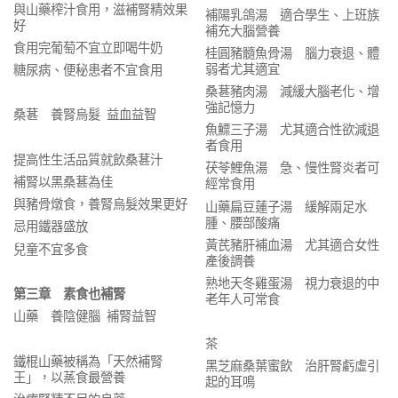
與山藥榨汁食用，滋補腎精效果
補陽乳鴿湯 適合學生、上班族
好
補充大腦營養
食用完葡萄不宜立即喝牛奶
桂圓豬髓魚骨湯 腦力衰退、體
弱者尤其適宜
糖尿病、便秘患者不宜食用
桑葚豬肉湯 減緩大腦老化、增
強記憶力
桑葚 養腎烏髮 益血益智
魚鰾三子湯 尤其適合性欲減退
者食用
提高性生活品質就飲桑葚汁
茯苓鯉魚湯 急、慢性腎炎者可
補腎以黑桑葚為佳
經常食用
與豬骨燉食，養腎烏髮效果更好
山藥扁豆蓮子湯 緩解兩足水
腫、腰部酸痛
忌用鐵器盛放
黃芪豬肝補血湯 尤其適合女性
兒童不宜多食
產後調養
熟地天冬雞蛋湯 視力衰退的中
第三章 素食也補腎
老年人可常食
山藥 養陰健腦 補腎益智
茶
鐵棍山藥被稱為「天然補腎
黑芝麻桑葉蜜飲 治肝腎虧虛引
王」，以蒸食最營養
起的耳鳴