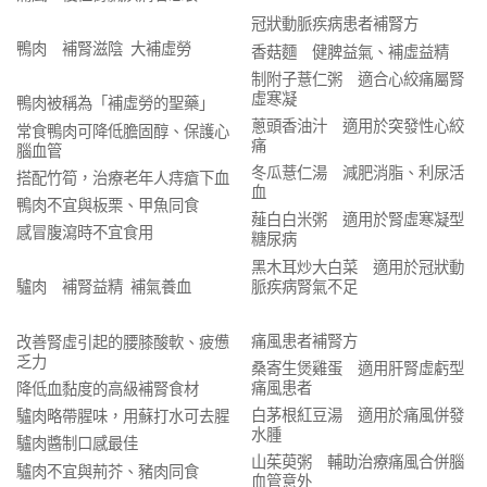
冠狀動脈疾病患者補腎方
鴨肉 補腎滋陰 大補虛勞
香菇麵 健脾益氣、補虛益精
制附子薏仁粥 適合心絞痛屬腎
虛寒凝
鴨肉被稱為「補虛勞的聖藥」
蔥頭香油汁 適用於突發性心絞
常食鴨肉可降低膽固醇、保護心
痛
腦血管
冬瓜薏仁湯 減肥消脂、利尿活
搭配竹筍，治療老年人痔瘡下血
血
鴨肉不宜與板栗、甲魚同食
薤白白米粥 適用於腎虛寒凝型
感冒腹瀉時不宜食用
糖尿病
黑木耳炒大白菜 適用於冠狀動
脈疾病腎氣不足
驢肉 補腎益精 補氣養血
痛風患者補腎方
改善腎虛引起的腰膝酸軟、疲憊
乏力
桑寄生煲雞蛋 適用肝腎虛虧型
痛風患者
降低血黏度的高級補腎食材
白茅根紅豆湯 適用於痛風併發
驢肉略帶腥味，用蘇打水可去腥
水腫
驢肉醬制口感最佳
山茱萸粥 輔助治療痛風合併腦
驢肉不宜與荊芥、豬肉同食
血管意外