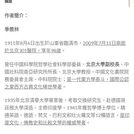
描述
作者簡介：
季羨林
1911年8月6日出生於山東省臨清市，
2009年7月11日
病逝
於北京301醫院，享年98歲
。
曾任中國科學院哲學社會科學部委員、
北京大學副校長
、中
國社科院南亞研究所所長、北京大學教授，中國文化書院院
務委員會主席、中科院院士；
是一代東方學泰斗，國際公認
之東西方古典文化稀世學者
。
1935年北京清華大學畢業後，考取交換研究生，赴德國哥
廷根大學深造，主修印度學，1941年獲哲學博士學位。精
通英語、德語、梵文、巴利文和吐火羅文等12種語言，
是印
度文化、佛教史和比較文學的權威學者
。