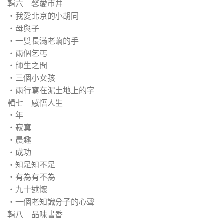
輯六 馨愛市井
‧我愛北京的小胡同
‧母與子
‧一雙長滿老繭的手
‧兩個乞丐
‧師生之間
‧三個小女孩
‧兩行寫在泥土地上的字
輯七 感悟人生
‧年
‧寂寞
‧晨趣
‧成功
‧知足知不足
‧有為有不為
‧九十述懷
‧一個老知識分子的心聲
輯八 品味書香