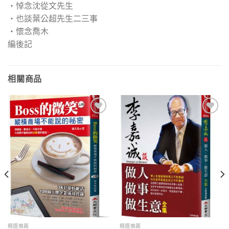
‧悼念沈從文先生
‧也談葉公超先生二三事
‧懷念喬木
編後記
相關商品
加入
加入
「願
「願
望清
望清
單」
單」
精選推薦
精選推薦