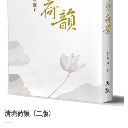
清塘荷韻（二版）