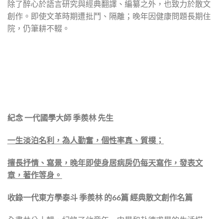
除了醉心於語言研究與經典翻譯、編纂之外，也致力於散文
創作。即使文革時期遭批鬥、隔離；晚年因健康問題長期住
院，仍筆耕不輟。
紀念 一代國學大師 季羨林 先生
一生淡泊名利，為人勤奮，個性率真、質樸；
擅長抒情、寫景，晚年即使身居病房仍每天寫作，發表文
章，著作等身。
收錄一代東方學泰斗 季羨林 的66篇 經典散文創作名篇