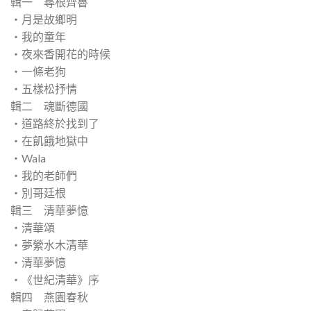
輯一 尋根齊魯
‧月是故鄉明
‧我的童年
‧夜來香開花的時候
‧一條老狗
‧五樣松抒情
輯二 魂斷德國
‧道路終於找到了
‧在飢餓地獄中
‧Wala
‧我的老師們
‧別哥廷根
輯三 清華夢憶
‧清華頌
‧夢縈水木清華
‧清華夢憶
‧《世紀清華》序
輯四 燕園春秋