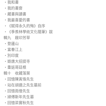
‧我和書
‧我的書齋
‧藏書與讀書
‧我最喜愛的書
‧《賦得永久的悔》自序
‧《季羨林學術文化隨筆》跋
輯九 屐印芳草
‧登廬山
‧富春江上
‧別印度
‧遊唐大招提寺
‧重返哥廷根
輯十 收藏落葉
‧回憶陳寅恪先生
‧站在胡適之先生墓前
‧回憶雨僧先生
‧掃傅斯年先生墓
‧回憶梁實秋先生