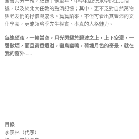
全書共分十輯，紀錄了他童年、中學和赴德求學的生活描
述，以及於北大任教的點滴記憶；其中，更不乏對自然萬物
與老友們的抒懷與感念。篇篇讀來，不但可看出其豐沛的文
化學養，更能領略季先生樸實、率真的人格魅力。
每逢望夜，一輪當空，月光閃耀於碧波之上，上下空濛，一
碧數頃，而且荷香遠溢，宿鳥幽鳴，荷塘月色的奇景，就在
我的窗外……
目錄
季羨林（代序）