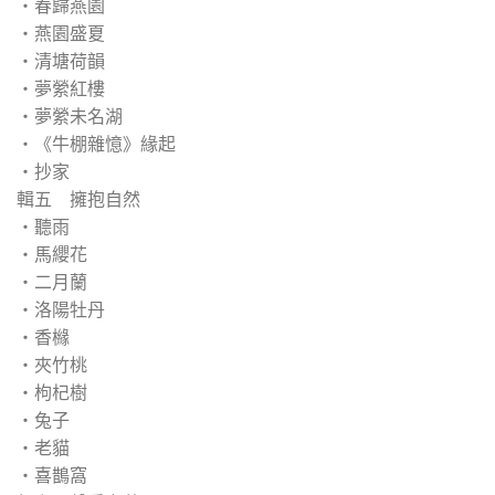
‧春歸燕園
‧燕園盛夏
‧清塘荷韻
‧夢縈紅樓
‧夢縈未名湖
‧《牛棚雜憶》緣起
‧抄家
輯五 擁抱自然
‧聽雨
‧馬纓花
‧二月蘭
‧洛陽牡丹
‧香櫞
‧夾竹桃
‧枸杞樹
‧兔子
‧老貓
‧喜鵲窩