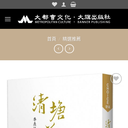
Skip
to
content
首頁
/
精選推薦
加入
「願
望清
單」