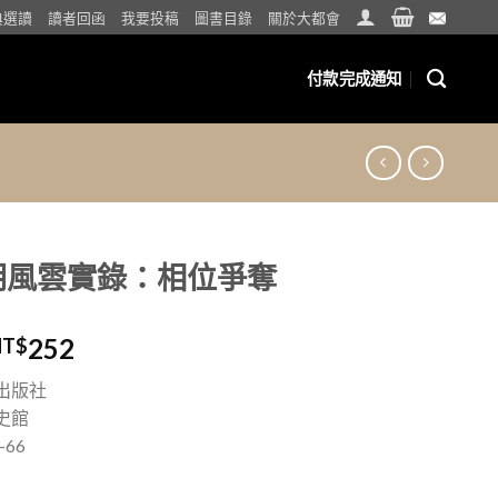
典選讀
讀者回函
我要投稿
圖書目錄
關於大都會
付款完成通知
朝風雲實錄：相位爭奪
252
NT$
出版社
史館
-66