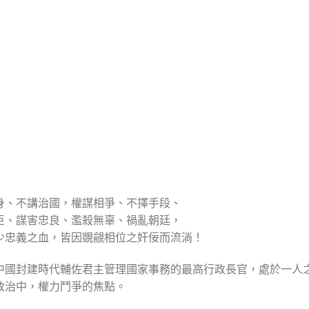
身、不講治國，權謀相爭、不擇手段、
臣、謀害忠良、濫殺無辜、禍亂朝廷，
少忠義之血，皆因覬覦相位之奸佞而流淌！
中國封建時代輔佐君主管理國家事務的最高行政長官，處於一人
政治中，權力鬥爭的焦點。