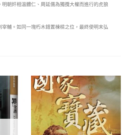
。明朝奸相溫體仁、周延儒為獨攬大權而進行的虎狼
到宰輔。如同一塊朽木錯置棟樑之位，最終使明末弘
加入
加入
「願
「願
望清
望清
單」
單」