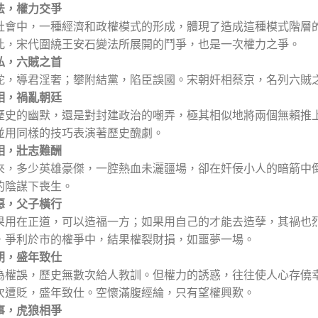
法，權力交爭
社會中，一種經濟和政權模式的形成，體現了造成這種模式階層
此，宋代圍繞王安石變法所展開的鬥爭，也是一次權力之爭。
私，六賊之首
舵，導君淫奢；攀附結黨，陷臣誤國。宋朝奸相蔡京，名列六賊
相，禍亂朝廷
歷史的幽默，還是對封建政治的嘲弄，極其相似地將兩個無賴推
並用同樣的技巧表演著歷史醜劇。
相，壯志難酬
來，多少英雄豪傑，一腔熱血未灑疆場，卻在奸佞小人的暗箭中
的陰謀下喪生。
惡，父子橫行
果用在正道，可以造福一方；如果用自己的才能去造孽，其禍也
，爭利於市的權爭中，結果權裂財損，如噩夢一場。
朝，盛年致仕
為權誤，歷史無數次給人教訓。但權力的誘惑，往往使人心存僥
次遭貶，盛年致仕。空懷滿腹經綸，只有望權興歎。
事，虎狼相爭