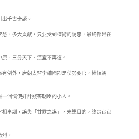
引出千古奇談。
智慧、多大貢獻，只要受到權術的誘惑，最終都是在
中原，三分天下，漢室不再復。
事有例外，唐朝太監李輔國卻是仗勢要官，權傾朝
是一個慣使奸計殘害朝臣的小人。
宰相李訓，誤失「甘露之謀」，未達目的，終喪宦官
激烈。