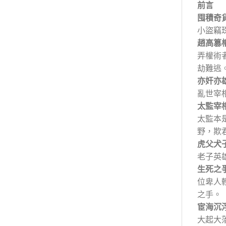
前言
囤積奇
小盜竊
趙高篡
弄權術
劫難逃
亦奸亦
亂世宰
太監宰
太監本
野，欺
虎父犬
老子英
生死之
位卑人
之手。
宦海沉
大起大