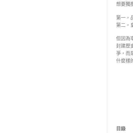
想要獨
第一，
第二，
但因為
封建歷
爭，而
什麼樣
目錄