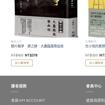
歷史人文
文學創作
鴉片戰爭 肆之肆：大纛臨風帶血收
杜小悅的異想1
NT$
420
NT$
378
NT$
320
NT
加入購物車
加入購物車
讀者服務
會員中心
會員 MY ACCOUNT
退換貨原則