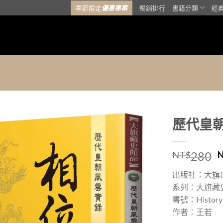
季節限定
優惠專案
暢銷排行
書籍分類
經
歷代皇
加入
280
「願
NT$
望清
單」
出版社：大旗
系列：大旗藏
書號：History
作者：王若