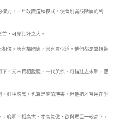
的權力，一旦改變這種模式，便會削弱該階層的利
之首，可見其奸之大。
上相位。唐有楊國忠，宋有賈似道。他們都是靠裙帶
倒下。元末賢相脫脫，一代英傑，可惜壯志未酬，便
烈。奸相嚴嵩，也算是飽讀詩書，但他把才智用在爭
幸。晚明宰相高拱，才高氣傲，欲與眾臣一較高下，