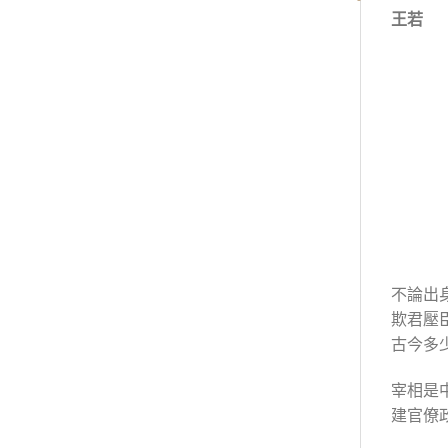
王若
不論出
欺君壓
古今多
宰相是
建官僚