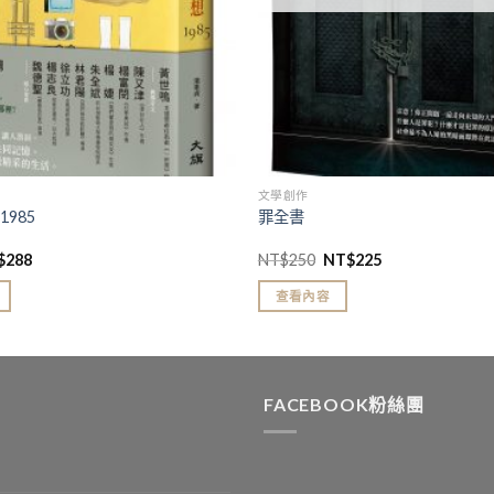
文學創作
985
罪全書
$
288
NT$
250
NT$
225
查看內容
FACEBOOK粉絲團