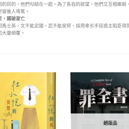
同的目的，他們勾結在一起。為了各自的欲望，他們又互相廝殺
空留後人唾駡。
臣，國破家亡
相馬士英，文不能定國，武不能安邦，採用卑劣手段惑主陷臣得
的大廈傾覆。
加入
「願
望清
單」
絕版品