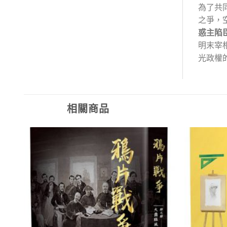
為了共
之爭，
惑主陷
明末宰
光政權
相關商品
加入
加入
「願
「願
望清
望清
單」
單」