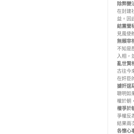
除弊變
在封建
益。因
結黨營
見風使
無賴宰
不知是
入相，
亂世賢
古往今
在奸臣
據奸逞
聰明如
權於朝
權爭於
爭權反
結果兩
各懷心