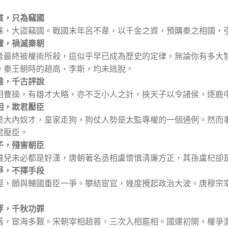
貨，只為竊國
珠，大盜竊國。戰國末年呂不韋，以千金之資，預購秦之相國，
權，禍滅秦朝
者最終被權術所殺，這似乎早已成為歷史的定律。無論你有多大
。秦王朝時的趙高、李斯，均未逃脫。
雄，千古評說
相曹操，有雄才大略，亦不乏小人之計，挾天子以令諸侯，逐鹿
相，欺君壓臣
是大內奴才，皇家走狗，狗仗人勢是太監專權的一個通例。然而
君壓臣。
子，殘害朝臣
雄兒未必都是好漢，唐朝著名丞相盧懷慎清廉方正，其孫盧杞卻
爭，不擇手段
輕，願與輔國重臣一爭。攀結宦官，幾度攪起政治大波。唐穆宗
浮，千秋功罪
落，宦海多艱。宋朝宰相趙普，三次入相罷相。國運初開，權爭