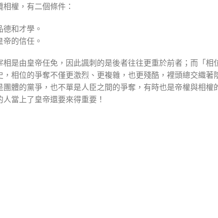
攬相權，有二個條件：
品德和才學。
皇帝的信任。
宰相是由皇帝任免，因此諷刺的是後者往往更重於前者；而「相
史，相位的爭奪不僅更激烈、更複雜，也更殘酷，裡頭總交織著
是團體的黨爭，也不單是人臣之間的爭奪，有時也是帝權與相權
的人當上了皇帝還要來得重要！