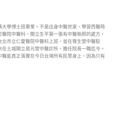
藥大學博士班畢業。不是出身中醫世家，學習西醫時
竹醫院中醫科，開立生平第一張有中醫執照的處方，
台北市立仁愛醫院中醫科上班，並在尊生堂中醫駐
來在土城開立易元堂中醫診所，擔任院長一職迄今。
中醫能真正落實在今日台灣所有民眾身上，因為只有