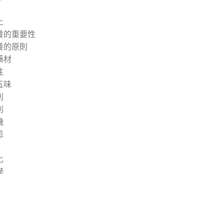
土
養的重要性
養的原則
藥材
性
五味
則
則
機
忌
化
學