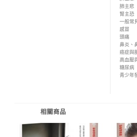
肺主悲
腎主恐
一般常
感冒
頭痛
鼻炎、
癌症與
高血壓
糖尿病
青少年
相關商品