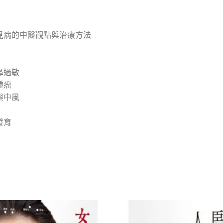
見病的中醫觀點與治療方法
鼻過敏
腫瘤
與中風
發育