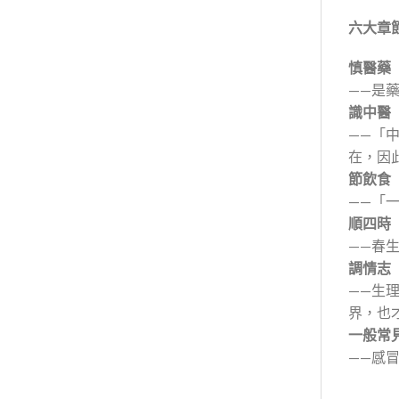
六大章
慎醫藥
——是
識中醫
——「
在，因
節飲食
——「
順四時
——春
調情志
——生
界，也
一般常
——感