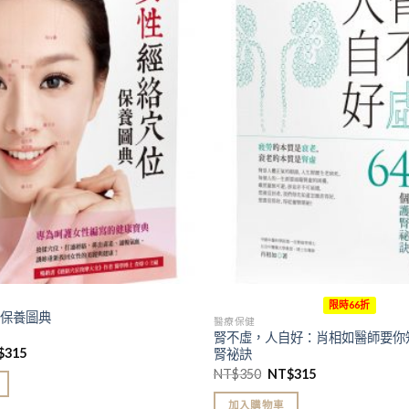
加入
「願
望清
單」
限時66折
位保養圖典
醫療保健
腎不虛，人自好：肖相如醫師要你
$
315
腎祕訣
NT$
350
NT$
315
加入購物車