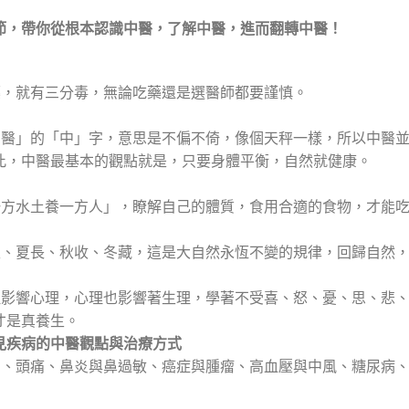
節，帶你從根本認識中醫，了解中醫，進而翻轉中醫！
藥，就有三分毒，無論吃藥還是選醫師都要謹慎。
中醫」的「中」字，意思是不偏不倚，像個天秤一樣，所以中醫
此，中醫最基本的觀點就是，只要身體平衡，自然就健康。
一方水土養一方人」，瞭解自己的體質，食用合適的食物，才能
生、夏長、秋收、冬藏，這是大自然永恆不變的規律，回歸自然
理影響心理，心理也影響著生理，學著不受喜、怒、憂、思、悲
才是真養生。
見疾病的中醫觀點與治療方式
冒、頭痛、鼻炎與鼻過敏、癌症與腫瘤、高血壓與中風、糖尿病