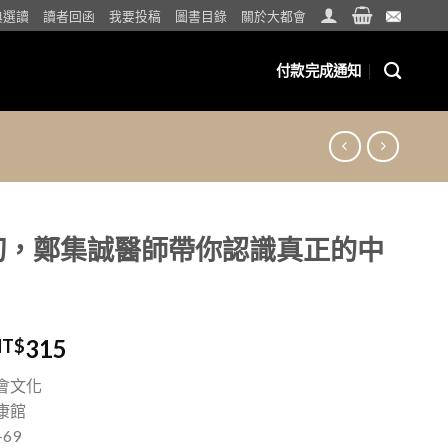
典選讀
讀者回函
我要投稿
圖書目錄
關於大都會
付款完成通知
切，鄭集誠醫師帶你認識真正的中
315
NT$
會文化
康館
+69