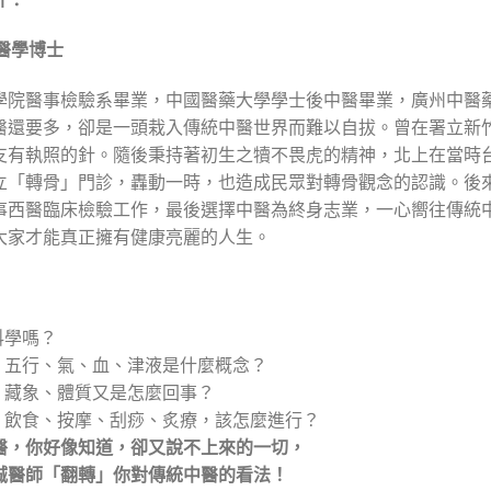
醫學博士
學院醫事檢驗系畢業，中國醫藥大學學士後中醫畢業，廣州中醫
醫還要多，卻是一頭栽入傳統中醫世界而難以自拔。曾在署立新
支有執照的針。隨後秉持著初生之犢不畏虎的精神，北上在當時
立「轉骨」門診，轟動一時，也造成民眾對轉骨觀念的認識。後
事西醫臨床檢驗工作，最後選擇中醫為終身志業，一心嚮往傳統
大家才能真正擁有健康亮麗的人生。
科學嗎？
陽、五行、氣、血、津液是什麼概念？
絡、藏象、體質又是怎麼回事？
藥、飲食、按摩、刮痧、炙療，該怎麼進行？
醫，你好像知道，卻又說不上來的一切，
誠醫師「翻轉」你對傳統中醫的看法！