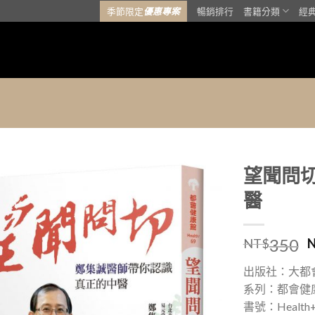
季節限定
優惠專案
暢銷排行
書籍分類
經
望聞問
醫
加入
「願
望清
350
NT$
單」
出版社：大都
系列：都會健
書號：Health