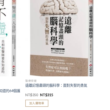
加入
加入
「願
「願
望清
望清
單」
單」
醫療保健
遠離記憶盡頭的腦科學：面對失智的勇氣
知道的64個護
NT$
350
NT$
315
加入購物車