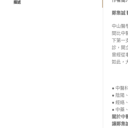
描述
鄭集誠 
中山醫
間比中
下第一
診，開
曾經從
如此，
● 中醫
● 陰
● 經
● 中
關於中
讓鄭集