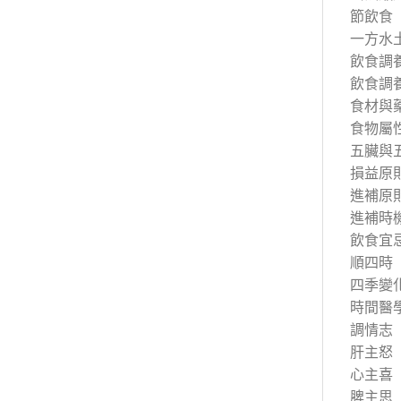
節飲食
一方水
飲食調
飲食調
食材與
食物屬
五臟與
損益原
進補原
進補時
飲食宜
順四時
四季變
時間醫
調情志
肝主怒
心主喜
脾主思