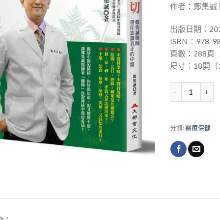
作者：鄭集誠
出版日期：201
ISBN：978-98
頁數：288頁
尺寸：18開（1
望聞問切，鄭集
分類:
醫療保健
介：