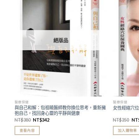
加入
加入
「願
「願
望清
望清
單」
單」
絕版品
醫療保健
醫療保健
與自己和解：包祖曉醫師教你換位思考，重新擁
女性經絡穴
抱自己，找回身心靈的平靜與健康
NT$
380
NT$
342
NT$
350
NT
查看內容
加入購物車