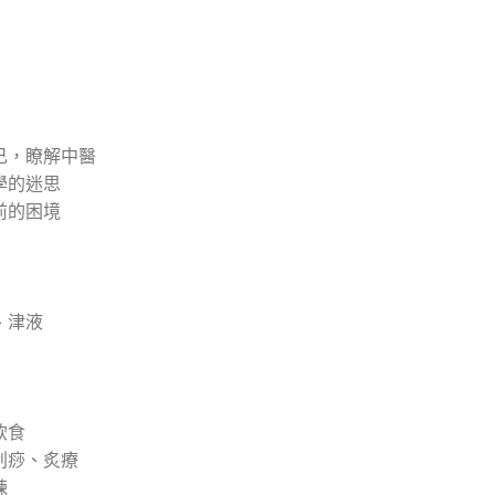
己，瞭解中醫
學的迷思
前的困境
、津液
飲食
刮痧、炙療
鍊