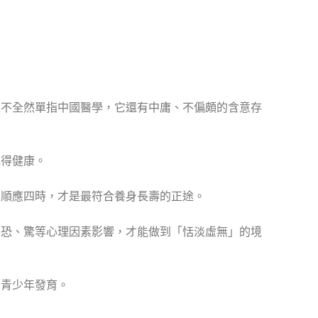
並不全然單指中國醫學，它還有中庸、不偏頗的含意存
吃得健康。
，順應四時，才是最符合養身長壽的正途。
、恐、驚等心理因素影響，才能做到「恬淡虛無」的境
、青少年發育。