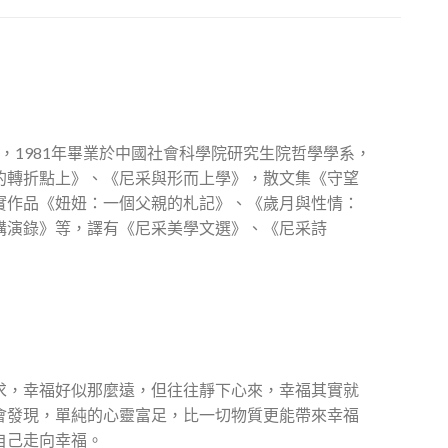
系，1981年畢業於中國社會科學院研究生院哲學學系，
的轉折點上》、《尼采與形而上學》，散文集《守望
實作品《妞妞：一個父親的札記》、《歲月與性情：
講演錄》等，譯有《尼采美學文選》、《尼采詩
求，幸福好似那麼遠，但往往靜下心來，幸福其實就
會發現，單純的心靈富足，比一切物質更能帶來幸福
自己走向幸福。