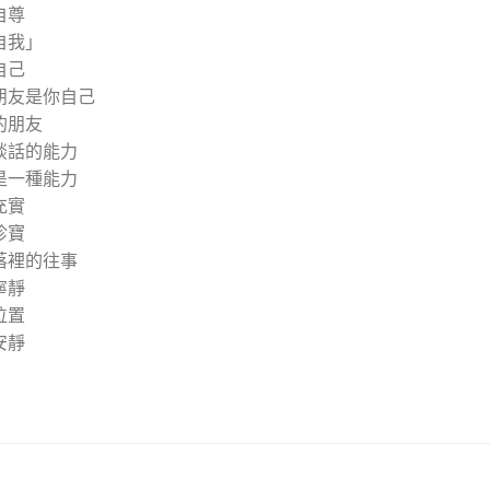
自尊
自我」
自己
朋友是你自己
的朋友
談話的能力
是一種能力
充實
珍寶
落裡的往事
寧靜
位置
安靜