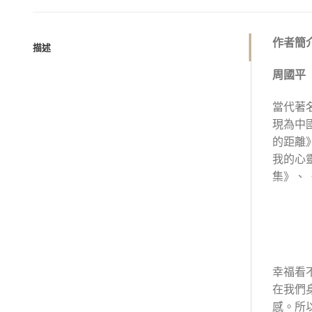
作者簡
描述
周國平
當代著
現為中
的距離
我的心
集》、
幸福看
在我們
感。所