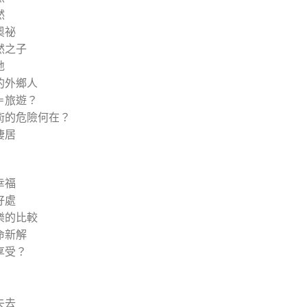
然
奧祕
然之子
地
的外鄉人
＝旅遊？
術的危險何在？
棲居
幸福
好處
樂的比較
命新解
享受？
失去