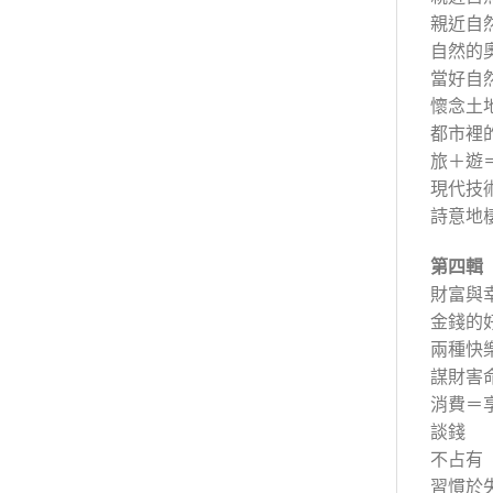
親近自
自然的
當好自
懷念土
都市裡
旅＋遊
現代技
詩意地
第四輯
財富與
金錢的
兩種快
謀財害
消費＝
談錢
不占有
習慣於