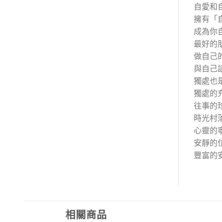
自愛和
擁有「
成為你
最好的
做自己
與自己
獨處也
獨處的
往事的
時光村
心靈的
安靜的
豐富的
相關商品