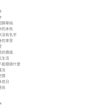
命
命
回歸單純
命的本色
來沒有名字
身的享受
望
活的價值
凡生活
不能錯過什麼
減法
空間
休息日
時尚
然