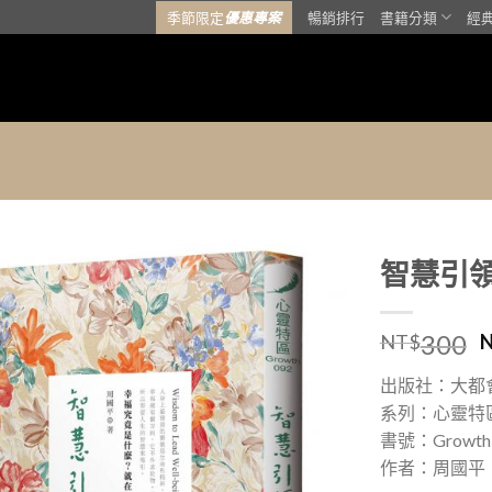
季節限定
優惠專案
暢銷排行
書籍分類
經
智慧引
加入
300
「願
NT$
望清
單」
出版社：大都
系列：心靈特
書號：Growth
作者：周國平