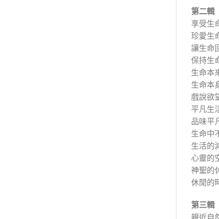
第二輯
享受生
珍愛生
讓生命
保持生
生命本
生命本
戲說欲
平凡生
品味平
生命中
生活的
心靈的
神聖的
休閒的
第三輯
親近自