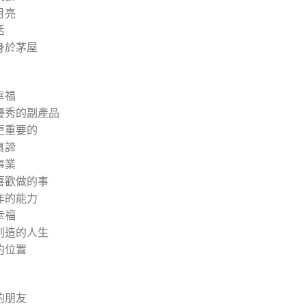
月亮
活
身於茅屋
幸福
優秀的副產品
更重要的
真諦
事業
喜歡做的事
作的能力
幸福
創造的人生
的位置
的朋友