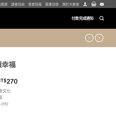
典選讀
讀者回函
我要投稿
圖書目錄
關於大都會
付款完成通知
領幸福
270
NT$
會文化
區
-092