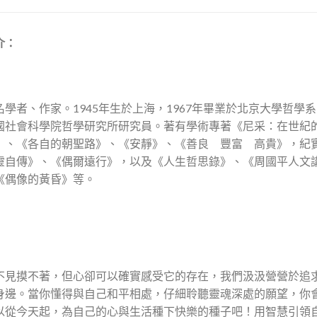
介：
名學者、作家。1945年生於上海，1967年畢業於北京大學哲學
國社會科學院哲學研究所研究員。著有學術專著《尼采：在世紀
》、《各自的朝聖路》、《安靜》、《善良 豐富 高貴》，紀
靈自傳》、《偶爾遠行》，以及《人生哲思錄》、《周國平人文
《偶像的黃昏》等。
不見摸不著，但心卻可以確實感受它的存在，我們汲汲營營於追
身邊。當你懂得與自己和平相處，仔細聆聽靈魂深處的願望，你
以從今天起，為自己的心與生活種下快樂的種子吧！用智慧引領