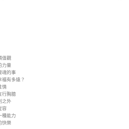
價值觀
的力量
靈魂的事
幸福有多遠？
性情
在行胸臆
利之外
從容
一種能力
的快樂