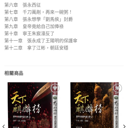
第六章 張永西征
第七章 千刀萬剮，再來一碗粥！
第八章 張永想學「劉馬侯」封爵
第九章 皇帝竟給自己加俸祿
第十章 寧王朱宸濠反了
第十一章 張永成了王陽明的保護傘
第十二章 拿了江彬，朝廷安穩
相關商品
加入
加入
「願
「願
望清
望清
單」
單」