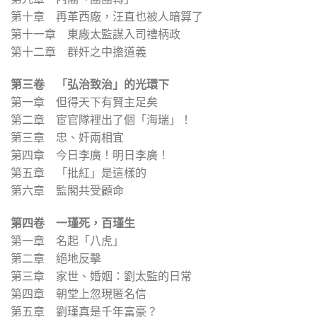
第十章 再革西廠，汪直也被人暗算了
第十一章 東廠太監謀入司禮柄政
第十二章 群奸之中擔道義
第三卷 「弘治致治」的光環下
第一章 但得天下有賢主足矣
第二章 宦官隊裡出了個「海瑞」！
第三章 忠、奸兩相宜
第四章 今日李廣！明日李廣！
第五章 「批紅」是這樣的
第六章 監閣共受顧命
第四卷 一瑾死，百瑾生
第一章 名起「八虎」
第二章 絕地反擊
第三章 家世、婚姻：劉太監的日常
第四章 朝堂上忽現匿名信
第五章 劉瑾真是千年富豪？