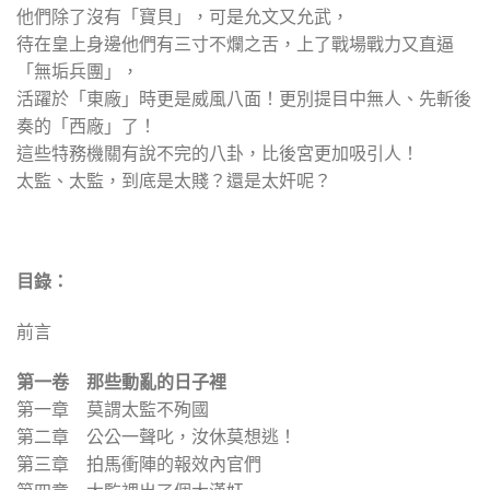
他們除了沒有「寶貝」，可是允文又允武，
待在皇上身邊他們有三寸不爛之舌，上了戰場戰力又直逼
「無垢兵團」，
活躍於「東廠」時更是威風八面！更別提目中無人、先斬後
奏的「西廠」了！
這些特務機關有說不完的八卦，比後宮更加吸引人！
太監、太監，到底是太賤？還是太奸呢？
目錄：
前言
第一卷 那些動亂的日子裡
第一章 莫謂太監不殉國
第二章 公公一聲叱，汝休莫想逃！
第三章 拍馬衝陣的報效內官們