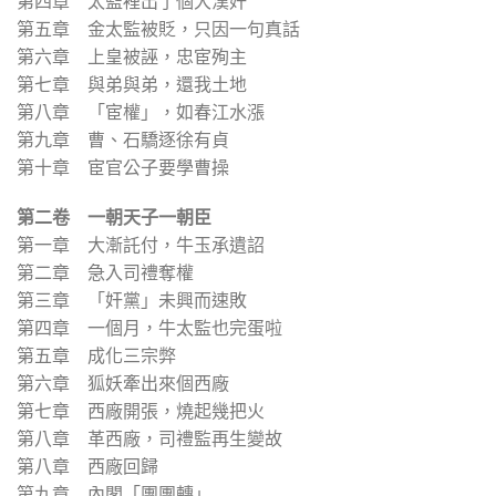
第四章 太監裡出了個大漢奸
第五章 金太監被貶，只因一句真話
第六章 上皇被誣，忠宦殉主
第七章 與弟與弟，還我土地
第八章 「宦權」，如春江水漲
第九章 曹、石驕逐徐有貞
第十章 宦官公子要學曹操
第二卷 一朝天子一朝臣
第一章 大漸託付，牛玉承遺詔
第二章 急入司禮奪權
第三章 「奸黨」未興而速敗
第四章 一個月，牛太監也完蛋啦
第五章 成化三宗弊
第六章 狐妖牽出來個西廠
第七章 西廠開張，燒起幾把火
第八章 革西廠，司禮監再生變故
第八章 西廠回歸
第九章 內閣「團團轉」