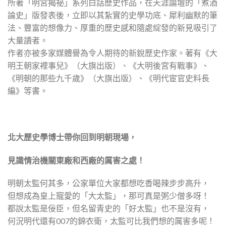
所著「明宮揭祕」系列白話歷史作品，在天涯論壇的「煮酒
論史」版發表後，立即以其紮實的史學功底、犀利幽默的筆
法、豐富的想像力、厚重的歷史感和隨處綻發的新見吸引了
大量讀者。
作者亦被多家媒體譽為令人期待的新銳歷史作家。著有《大
明王朝家裡事兒》（大旗出版）、《大明後宮有戰事》、
《明朝的那些九千歲》（大旗出版）、《明代宦官史料長
編》等書。
北大歷史學博士帶你回到明朝現場，
見識情治機關東廠和西廠的厲害之處！
明朝太監何其多，公家單位大家都想吃香喝辣步步高升，
但想成為皇上寵愛的「大太監」，那可真是粥少僧多呀！
都說太監是佞臣，但名留青史的「好太監」也不是沒有，
何況明代還有007的錦衣衛，太監可比我們想的厲害多呢！