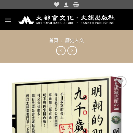
Skip
to
content
首頁
/
歷史人文
加入
「願
望清
單」