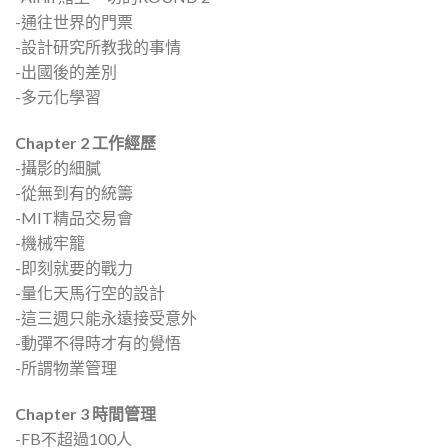
-通往世界的門票
-設計研究所教我的事情
-出國後的差別
-多元化學習
Chapter 2 工作經歷
-攝影的細膩
-從無到有的統籌
-MIT精品交易會
-機械牢籠
-即刻就要的戰力
-量化天馬行空的設計
-這三週只能永遠接受意外
-動彈不得時才有的覺悟
-所謂物業管理
Chapter 3 時間管理
-FB不超過100人