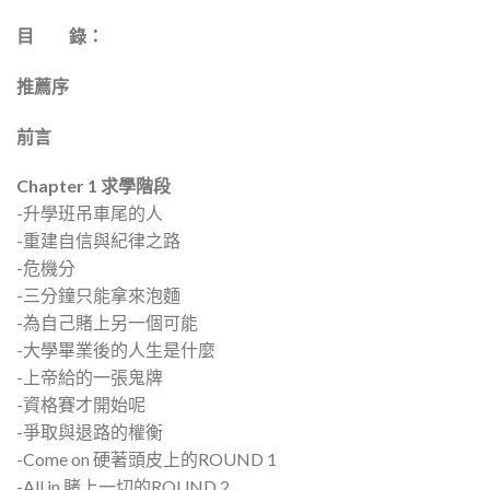
目 錄：
推薦序
前言
Chapter 1 求學階段
-升學班吊車尾的人
-重建自信與紀律之路
-危機分
-三分鐘只能拿來泡麵
-為自己賭上另一個可能
-大學畢業後的人生是什麼
-上帝給的一張鬼牌
-資格賽才開始呢
-爭取與退路的權衡
-Come on 硬著頭皮上的ROUND 1
-All in 賭上一切的ROUND 2