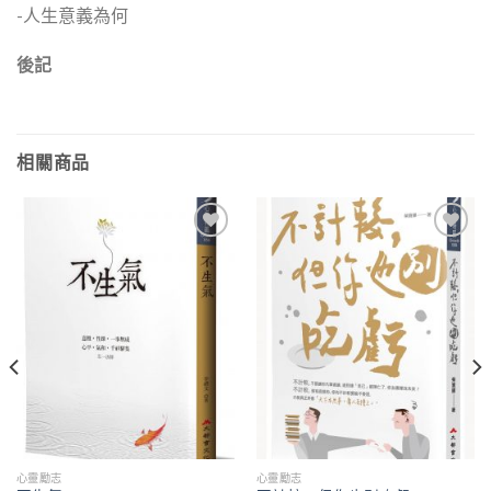
-人生意義為何
後記
相關商品
加入
加入
「願
「願
望清
望清
單」
單」
心靈勵志
心靈勵志