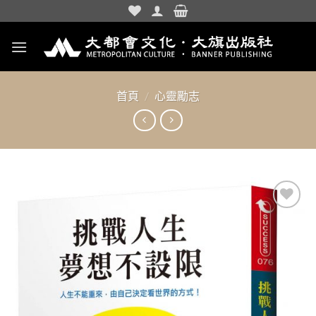
Skip
to
content
首頁
/
心靈勵志
加入
「願
望清
單」