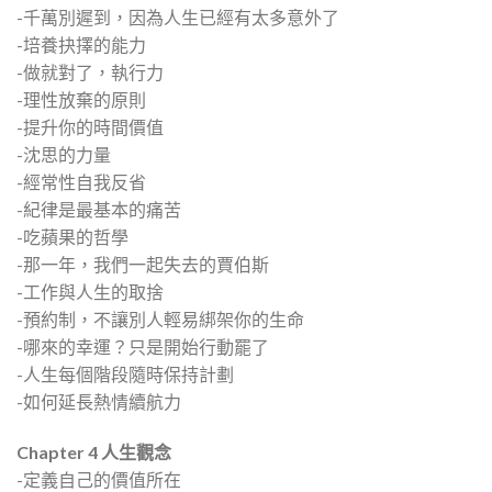
-千萬別遲到，因為人生已經有太多意外了
-培養抉擇的能力
-做就對了，執行力
-理性放棄的原則
-提升你的時間價值
-沈思的力量
-經常性自我反省
-紀律是最基本的痛苦
-吃蘋果的哲學
-那一年，我們一起失去的賈伯斯
-工作與人生的取捨
-預約制，不讓別人輕易綁架你的生命
-哪來的幸運？只是開始行動罷了
-人生每個階段隨時保持計劃
-如何延長熱情續航力
Chapter 4 人生觀念
-定義自己的價值所在