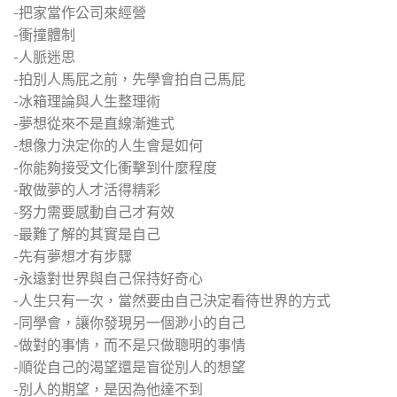
-把家當作公司來經營
-衝撞體制
-人脈迷思
-拍別人馬屁之前，先學會拍自己馬屁
-冰箱理論與人生整理術
-夢想從來不是直線漸進式
-想像力決定你的人生會是如何
-你能夠接受文化衝擊到什麼程度
-敢做夢的人才活得精彩
-努力需要感動自己才有效
-最難了解的其實是自己
-先有夢想才有步驟
-永遠對世界與自己保持好奇心
-人生只有一次，當然要由自己決定看待世界的方式
-同學會，讓你發現另一個渺小的自己
-做對的事情，而不是只做聰明的事情
-順從自己的渴望還是盲從別人的想望
-別人的期望，是因為他達不到