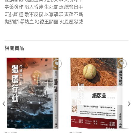
毒藥發作 陷入昏迷 生死關頭 總管出手
沉船斷糧 敵軍反撲 以寡擊眾 噩運不斷
拋頭顱 灑熱血 地藏王顯靈 火鳳凰發威
相關商品
加入
加入
「願
「願
望清
望清
單」
單」
絕版品