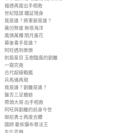
福德再度出手相救
世紀陰謀 鐵証現身
我是誰？將軍爺是誰？
萬仞懸崖 無垠海洋
風情萬種 閉月羞花
幕後毒手是誰？
阿旺遇到樂樂
劍眉星目 玉樹臨風的劉離
一窺究竟
古代超級戰艦
兵馬俑再現
我是誰？劉離是誰？
盤舌三足蟾蜍
帶頭大哥 出手相救
阿旺與劉離的前身今世
御前勇士再度合體
國師 霍疾懾布尊法王
生化武器