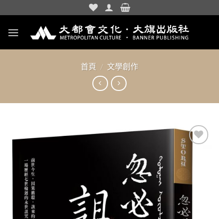
Skip
to
content
首頁
/
文學創作
加入
「願
望清
單」