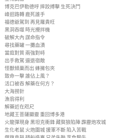
博克巴伊勒德呼 摔跤搏擊 生死決鬥
峰迴路轉 鹿死誰手
福德爺駕到 再見羅貴旺
黑洞吞噬 時光攪拌機
破解大內 謀命指令
尋找藥罐 一攤血漬
當庭對質 兩強對峙
出手救駕 逼退宿敵
怪獸傾巢而出 蜂擁包夾
致命一擊 誰佔上風？
活口被吞 解藥在何方？
大海撈針
漁翁得利
解藥近在咫尺
地藏王菩薩顯靈 重回博多港
火龍彈現身 黑坦克衝鋒 藏獒狼陷陣 霹靂炮攻城
生化老鼠 火炮圍城 援軍不斷 陷入苦戰
偃旗息鼓 殘船造寨 兄弟失聯 烹食犛牛