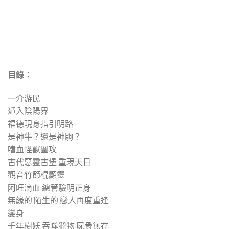
目錄：
一介游民
遁入陰陽界
福德現身指引明路
是神牛？還是神駒？
嗜血怪獸圍攻
古代惡靈古堡 重現天日
觀音竹節棍顯靈
阿旺滴血 總管驗明正身
無緣的 陌生的 戀人再度重逢
變身
千年樹妖 吞噬獵物 屍骨無存