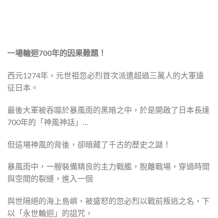
一場輪迴
700
年的因果難題！
西元1274年，元世祖忽必烈首次派遣超過三萬人的大軍遠
征日本。
最後大軍被吞噬於暴風雨的黑暗之中，於是開啟了日本長達
700年的「神風神話」…
但這場神風的背後，卻暗藏了千古的歷史之謎！
暴風雨中，一艘裝備精良的主力戰艦，脫離戰場，穿過時間
與空間的裂縫，進入一個
與世隔絕的海上島嶼，被盛怒的忽必烈以戰前叛逃之名，下
以「永世輪迴」的詛咒，