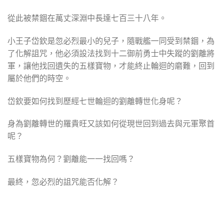
從此被禁錮在萬丈深淵中長達七百三十八年。
小王子岱欽是忽必烈最小的兒子，隨戰艦一同受到禁錮，為
了化解詛咒，他必須設法找到十二御前勇士中失蹤的劉離將
軍，讓他找回遺失的五樣寶物，才能終止輪迴的磨難，回到
屬於他們的時空。
岱欽要如何找到歷經七世輪迴的劉離轉世化身呢？
身為劉離轉世的羅貴旺又該如何從現世回到過去與元軍聚首
呢？
五樣寶物為何？劉離能一一找回嗎？
最終，忽必烈的詛咒能否化解？