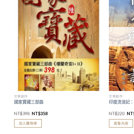
加入
加入
「願
「願
望清
望清
單」
單」
文學創作
文學創作
國家寶藏三部曲
印度流浪記
NT$
398
NT$
358
NT$
220
NT
加入購物車
查看內容