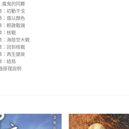
：魔鬼的同夥
章：初動干戈
章：還以顏色
章：輕啟戰端
章：核戰
章：海陸空大戰
章：回到核戰
章：再生變故
章：結局
武器原理說明