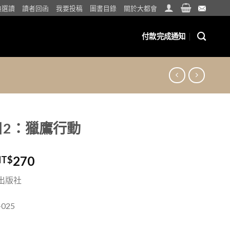
典選讀
讀者回函
我要投稿
圖書目錄
關於大都會
付款完成通知
日2：獵鷹行動
270
NT$
出版社
025