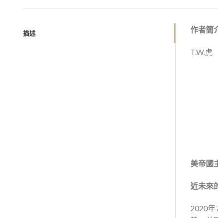
作者簡
描述
T.W.虎
美帝國主
近未來
202