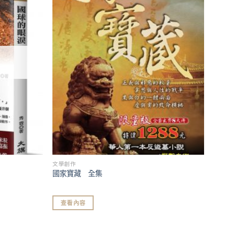
加入
加入
「願
「願
望清
望清
單」
單」
文學創作
國家寶藏 全集
查看內容