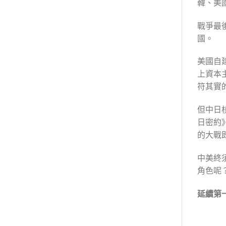
韓、美
戰爭最
國。
美國自
上資本
符其實
但中日
日密約
的大戰
中美終
角色呢
延續第