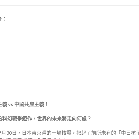
介：
義 vs
中國共產主義！
的科幻戰爭鉅作，世界的未來將走向何處？
0年7月30日，日本東京灣的一場核爆，掀起了前所未有的「中日