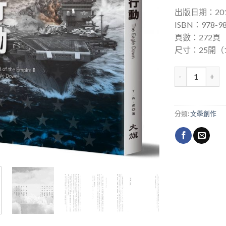
出版日期：201
ISBN：978-98
頁數：272頁
尺寸：25開（14
帝國末日2：獵鷹
分類:
文學創作