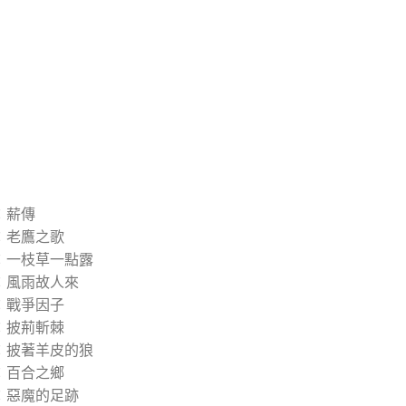
：薪傳
：老鷹之歌
：一枝草一點露
：風雨故人來
：戰爭因子
：披荊斬棘
：披著羊皮的狼
：百合之鄉
：惡魔的足跡