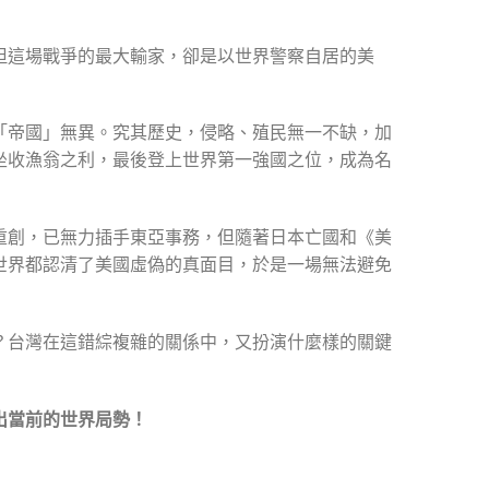
但這場戰爭的最大輸家，卻是以世界警察自居的美
「帝國」無異。究其歷史，侵略、殖民無一不缺，加
坐收漁翁之利，最後登上世界第一強國之位，成為名
重創，已無力插手東亞事務，但隨著日本亡國和《美
世界都認清了美國虛偽的真面目，於是一場無法避免
？台灣在這錯綜複雜的關係中，又扮演什麼樣的關鍵
出當前的世界局勢！