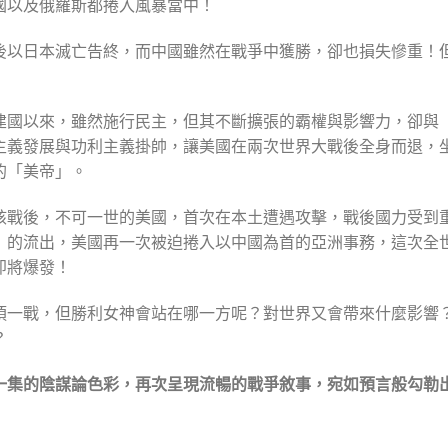
國以及俄羅斯都捲入風暴當中！
後以日本滅亡告終，而中國雖然在戰爭中獲勝，卻也損失慘重！
建國以來，雖然施行民主，但其不斷擴張的霸權與影響力，卻與
主義發展與功利主義掛帥，讓美國在兩次世界大戰後全身而退，
的「美帝」。
核戰後，不可一世的美國，首次在本土遭遇攻擊，戰後國力受到
》的流出，美國再一次被迫捲入以中國為首的亞洲事務，這次全
即將爆發！
須一戰，但勝利女神會站在哪一方呢？對世界又會帶來什麼影響
？
一集的陰謀論色彩，再次呈現流暢的戰爭敘事，宛如預言般勾勒