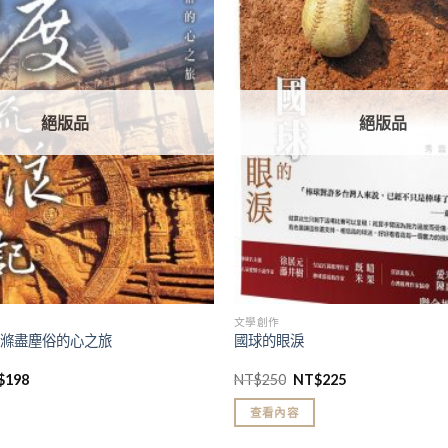
加入
「願
望清
單」
絕版品
絕版品
文學創作
：滌盡塵俗的心之旅
國球的眼淚
$
198
NT$
250
NT$
225
查看內容