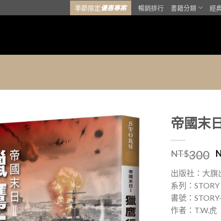
季節限定
優惠專案
暢銷排行
書籍分類
經
帝國末
加入
300
「願
NT$
望清
單」
出版社：大旗
系列：STORY
書號：STORY-
作者：T.W.虎