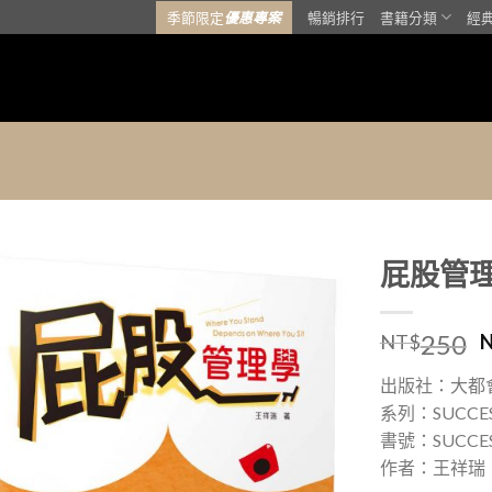
季節限定
優惠專案
暢銷排行
書籍分類
經
屁股管
加入
250
「願
NT$
望清
單」
出版社：大都
系列：SUCCE
書號：SUCCES
作者：王祥瑞