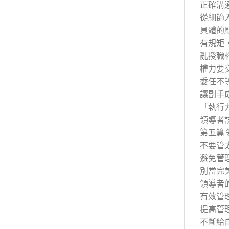
正確溝
從細節
具體的
有規矩
亂授職
權力要
委任不
讓副手
「執行
領導者
第五篇
不要管
避免管
別當完
領導者
有效管
提高管
不斷給