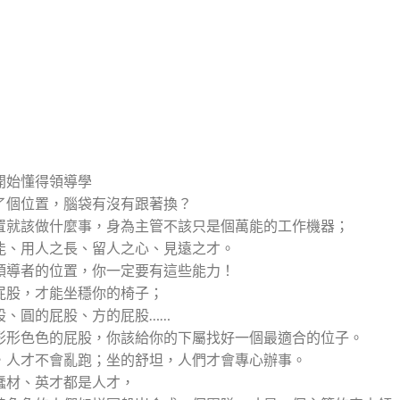
開始懂得領導學
了個位置，腦袋有沒有跟著換？
置就該做什麼事，身為主管不該只是個萬能的工作機器；
能、用人之長、留人之心、見遠之才。
領導者的位置，你一定要有這些能力！
屁股，才能坐穩你的椅子；
股、圓的屁股、方的屁股……
形形色色的屁股，你該給你的下屬找好一個最適合的位子。
，人才不會亂跑；坐的舒坦，人們才會專心辦事。
蠢材、英才都是人才，