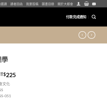
典選讀
讀者回函
我要投稿
圖書目錄
關於大都會
付款完成通知
理學
225
NT$
會文化
SS
S-051