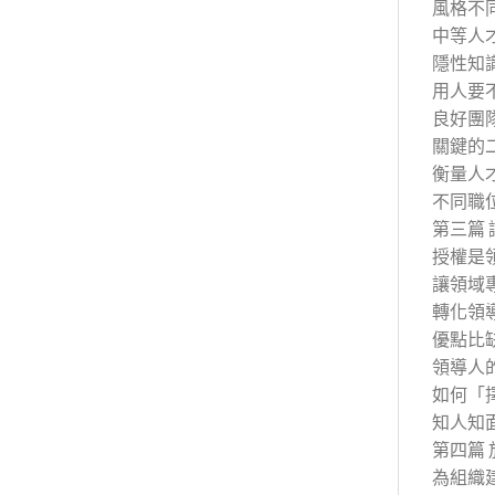
風格不
中等人
隱性知
用人要
良好團
關鍵的
衡量人
不同職
第三篇
授權是
讓領域
轉化領
優點比
領導人
如何「
知人知
第四篇
為組織