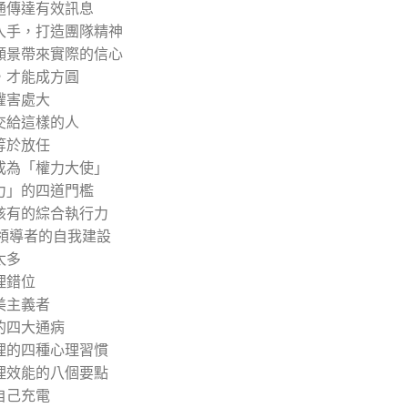
通傳達有效訊息
入手，打造團隊精神
願景帶來實際的信心
，才能成方圓
權害處大
交給這樣的人
等於放任
成為「權力大使」
力」的四道門檻
該有的綜合執行力
 領導者的自我建設
太多
理錯位
美主義者
的四大通病
理的四種心理習慣
理效能的八個要點
自己充電