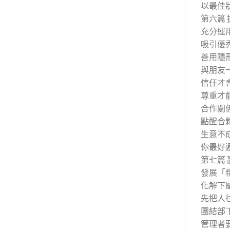
以最佳
第六篇
充分運
吸引優
善用隱
與朋友
信任才
尊重才
合作關
點醒合
生意不
你最好
第七篇
發展「
化解下
先把人
團結部
管理者