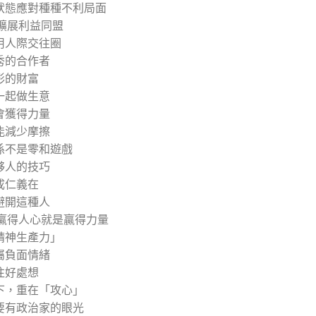
狀態應對種種不利局面
 擴展利益同盟
用人際交往圈
秀的合作者
形的財富
一起做生意
會獲得力量
能減少摩擦
係不是零和遊戲
夥人的技巧
成仁義在
避開這種人
 贏得人心就是贏得力量
精神生產力」
屬負面情緒
往好處想
下，重在「攻心」
要有政治家的眼光