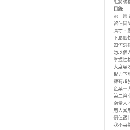
能將稜
目錄
第一篇
留住團
庸才、
下屬個
如何選
勿以個
掌握性
大度容
權力下
擁有超
企業十
第二篇
衡量人
用人當
價值觀
我不喜