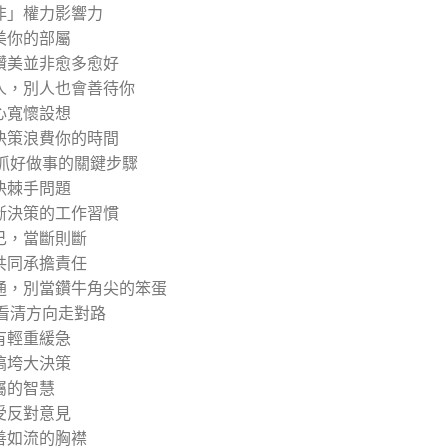
非」權力影響力
美你的部屬
讚美並非愈多愈好
人，別人也會善待你
心寬懷設想
決策浪費你的時間
 抓好做事的關鍵步驟
決棘手問題
斷決策的工作習慣
己，當斷則斷
共同承擔責任
通，別當鑽牛角尖的笨蛋
 看清方向走對路
有輕重緩急
搞垮大決策
屬的智慧
受反對意見
善如流的胸襟