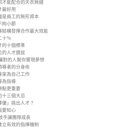
同才能配合的天衣無縫
才最好用
識是員工的無形資本
不拘小節
隊結構發揮合作最大效能
二十％
才的十個標準
位的人才選拔
 讓對的人幫你實現夢想
領導者的分身術
專家為自己工作
導為指導
缺點更重要
的十三個大忌
擇優」挑出人才？
面要知心
 放手讓團隊成長
建立有效的指揮機制