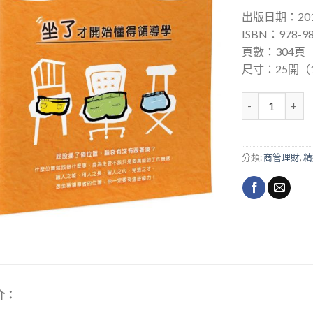
出版日期：201
ISBN：978-98
頁數：304頁
尺寸：25開（14
屁股管理學 數量
分類:
商管理財
,
精
介：