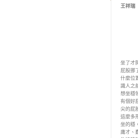
王祥瑞
坐了才
屁股挪
什麼位
識人之
想坐穩
有個好
尖的屁
這麼多
坐的穩
庸才、