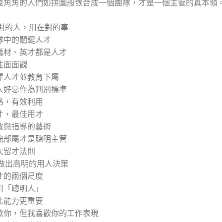
稜角角的人們如拼圖般嵌合成一個團隊，才是一個主管的真本領
 對的人，用在對的事
隊中的關鍵人才
蠢材、英才都是人才
性面面觀
擇人才並教育下屬
人好惡作為判別標準
格，有效利用
才，最佳用才
放與指導的藝術
強部屬才是聰明主管
大留才法則
 做出高明的用人決策
才的兩個尺度
用「聰明人」
比能力更重要
歡你，但我喜歡你的工作表現