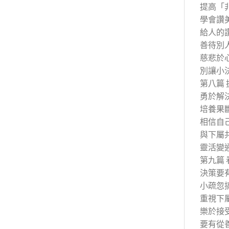
提高「
學會讚
給人的
善待別
慈悲於
別讓小
第八篇
勇於解
培養果
相信自
與下屬
靈活變
第九篇
決策要
小疏忽
重視下
樂於接
要有從