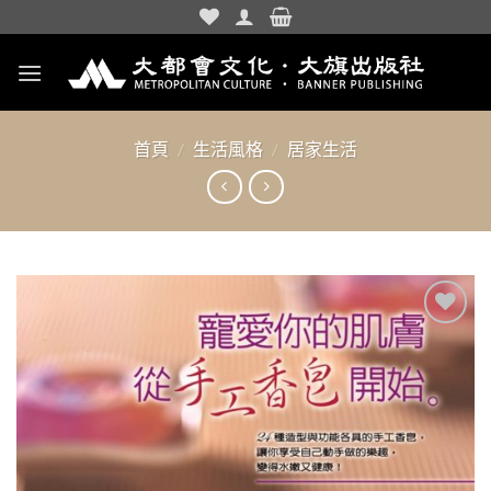
Skip
to
content
首頁
/
生活風格
/
居家生活
加入
「願
望清
單」