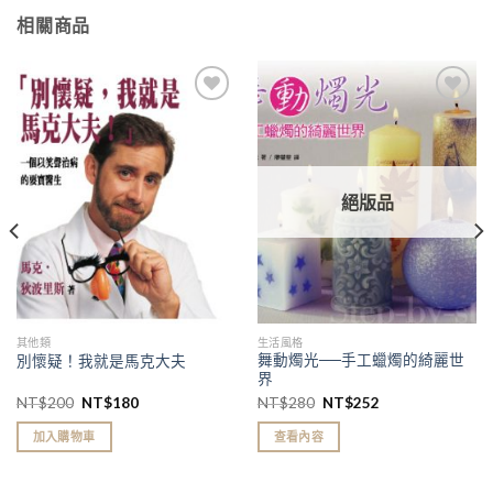
相關商品
加入
加入
「願
「願
望清
望清
單」
單」
絕版品
其他類
生活風格
舞動燭光──手工蠟燭的綺麗世
別懷疑！我就是馬克大夫
界
NT$
200
NT$
180
NT$
280
NT$
252
加入購物車
查看內容