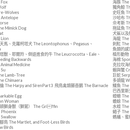
 Fox
海豚 The 
olf
獨角鯨 Th
e-Wolves
史旺魚 Th
Antelope
沙哈布 The
orse
佘考斯 The
e Mimick Dog
拖延魚 Th
at
犬鯊以及魟魚 
Lion
海龍 The 
馬、克羅柯塔犬 The Leontophonus、Pegasus、
刺魟 The S
a
魚類的感官能
獸、耶爾羚、倒退進食的牛 The Leucrocotta、Eale、
植形動物 Z
eeding Backwards
海棉 Spo
imal Medicine
克拉坎海怪 
 Su
蝦與蟹 Cra
e Lamb-Tree
巨蛇 Serp
e Chimaera
多頭龍 Wor
The Harpy and SirenPart3 飛鳥禽類藤壺鵝 The Barnacle
鱷魚 The 
巴西里斯克與雞
rkable Egg
蠑螈 The 
n Woman
蟾蜍 The 
獅身獸（獅鷲） The Griffin
水蛭 The 
Phoenix
蝎子 The 
Swallow
螞蟻、蜜蜂、
The Martlet, and Foot-Less Birds
 Birds