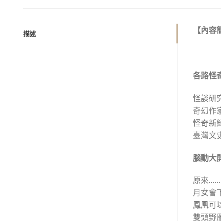
【內容
描述
各路怪
怪談研
奇幻作
怪奇新
臺灣文
腦動大
原來……
月女會
鳳凰可
雙頭野