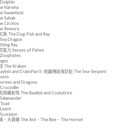
Dolphin
e Narwha
e Swamﬁsck
 Sahab
 Circhos
e Remora
The Dog-Fish and Ray
Sea Dragon
ting Ray
力 Senses of Fishes
oophytes
nges
The Kraken
yﬁsh and CrabsPart5 爬蟲傳說海巨蛇 The Sea-Serpent
ents
mes and Dragons
Crocodile
蛇怪 The Basilisk and Cockatrice
Salamander
Toad
Leech
Scorpion
大黃蜂 The Ant、The Bee、The Hornet