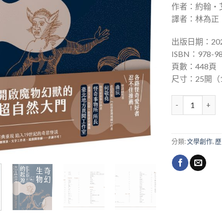
作者：約翰‧艾希
譯者：林為正
出版日期：202
ISBN：978-98
頁數：448頁
尺寸：25開（14
奇幻生物的起源 
分類:
文學創作
,
歷