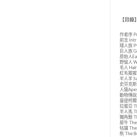
【
目錄
作者序 Pr
前言 Int
矮人族 Py
巨人族 Gi
原始人Ear
野蠻人 Wi
毛人 Hair
紅毛猩猩 T
半人羊 Sa
史芬克斯 T
人猿Ape
動物傳說 A
曼提柯爾食人
拉蜜亞 Th
半人馬 Th
獨角獸 Th
犀牛 The 
牯玀 The
熊 The B