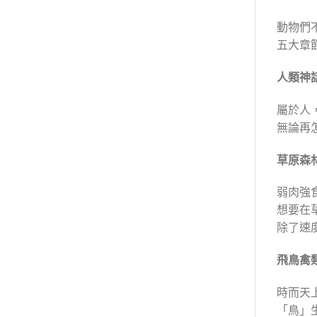
動物們
五大章
人類神
屬於人
無論再
草原森
弱肉強
想要在
除了速
飛鳥禽
時而天
「鳥」