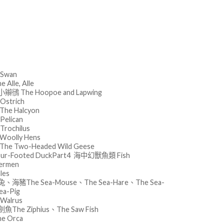
Swan
Alle, Alle
鴴 The Hoopoe and Lapwing
Ostrich
he Halcyon
Pelican
rochilus
oolly Hens
e Two-Headed Wild Geese
ur-Footed DuckPart4 海中幻獸魚類 Fish
rmen
les
海豬The Sea-Mouse、The Sea-Hare、The Sea-
ea-Pig
Walrus
he Ziphius、The Saw Fish
e Orca