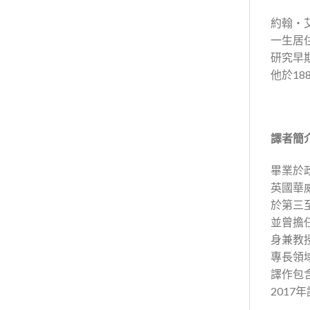
約翰・艾希
一生居
研究早
他於1
譯者簡
畢業於
英國華威
於第三
並曾擔
身兼教
專長領
譯作包
201