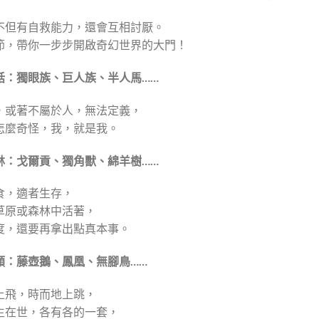
不但有自救能力，還會互相討厭。
節，帶你一步步開啟奇幻世界的大門！
話：
獨眼族、巨人族、半人馬
……
，或著不屬於人，無法定義，
怎麼奇怪，我，就是我。
林：
戈爾貢、獨角獸、綿羊樹……
食，適者生存，
草原或森林中活著，
度，還要再拿出點真本事。
類：
藤壺鵝、鳳凰、無腳鳥……
上飛，時而地上跳，
生在世，各有各的一套，