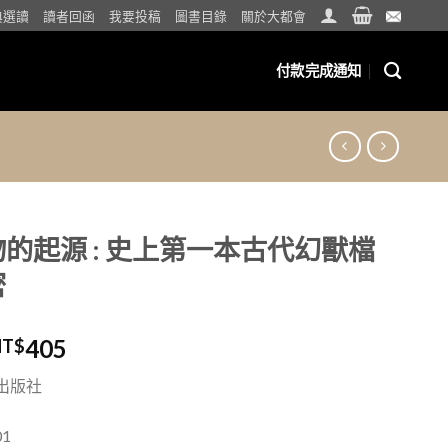
典選讀
讀者回函
我要投稿
圖書目錄
關於大都會
付款完成通知
的起源 : 史上第一本古代幻獸檔
密
405
NT$
出版社
1