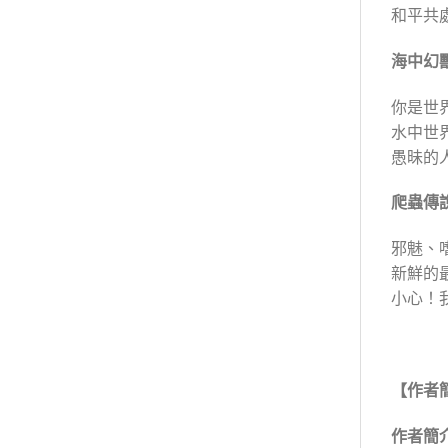
和平共
海中幻
你是世
水中世
愚昧的
爬蟲傳
邪魅、
新鮮的
小心！
【作者
作者簡介