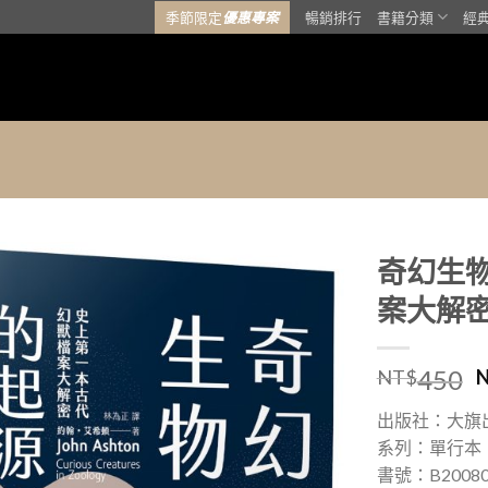
季節限定
優惠專案
暢銷排行
書籍分類
經
奇幻生物
案大解
加入
「願
望清
450
NT$
單」
出版社：大旗
系列：單行本
書號：B20080