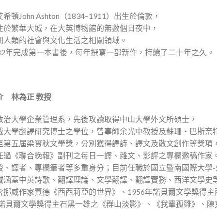
頓John Ashton（1834–1911）出生於倫敦，
住於繁華大城，在大英博物館的無數個日夜中，
期人類的社會與文化生活之相關領域。
882年完成第一本書後，每年撰寫一部新作，持續了二十年之久。
介 林為正 教授
政治大學企業管理系，先後攻讀取得中山大學外文所碩士，
大學翻譯研究博士之學位，曾事師余光中教授及蘇珊‧巴斯奈特（Susa
至第五屆梁實秋文學獎，分別獲得譯詩、譯文及散文創作等獎項
任過《聯合晚報》副刊之每日一譯、雜文、影評之專欄邀稿作家
授、譯者、專欄筆者等多重身分；目前任職於國立暨南國際大學-
域涵蓋中英詩歌、翻譯理論、文學翻譯、翻譯實務、西洋文學史
含挪威作家賈德《西西莉亞的世界》、1956年諾貝爾文學獎得
7年諾貝爾文學獎得主石黑一雄之《群山淡影》、《我輩孤雛》、陳