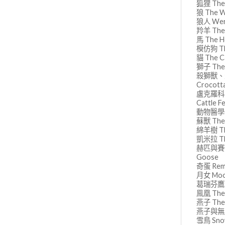
狐狸 The
狼 The W
狼人 Wer
羚羊 The 
馬 The H
模仿狗 Th
貓 The C
獅子 The 
殺獅獸、天
Crocott
盧克羅科塔
Cattle F
動物醫學 An
蘇獸 The
綿羊樹 Th
凱米拉 Th
赫匹與賽倫 
Goose
奇蛋 Rema
月女 Moo
葛瑞芬鷹頭
鳯凰 The 
燕子 The 
燕子與無腳鳥 
雪鳥 Snow