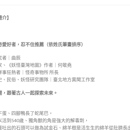
簡介】
奇愛好者，忍不住推薦
（依姓氏筆畫排序）
究者｜曲辰
家、《妖怪臺灣地圖》作者｜何敬堯
鮮事狂熱者｜怪奇事物所 所長
史、民俗、妖怪研究團隊｜臺北地方異聞工作室
開，跟著古人一起探索未來。
下蛋、四腳鴨長了蛇尾巴，
以活到540歲、獨角獸的角是強大的解毒劑，
雁吐出的石頭可以做為試金石、綿羊樹是活生生的綿羊從肚臍長