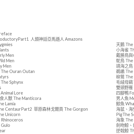
】
eface
roductoryPart1 人類神話亞馬遜人 Amazons
gmies
天鵝 The 
ants
小海雀 The 
ly Men
戴勝鳥與小辮
ld Men
鴕鳥 The 
y Men
靖海之鳥 T
he Ouran Outan
鵜鶘 The 
tyrs
柳鶯 The T
he Sphynx
毛絨母鷄 W
s
雙頭野雁 Th
nimal Lore
四腳鴨 Fo
獸 The Manticora
男人魚 Me
e Lamia
鯨魚 Wha
e CentaurPart2 草原森林戈爾貢 The Gorgon
海鼠、海兔、
e Unicorn
PigThe S
Rhinoceros
海象 The 
 Gulo
劍吻鯨、劍魚T
ear
逆戟鯨 Th