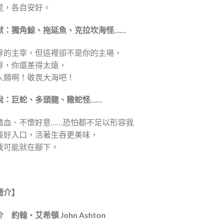
處，各自安好。
獸
：
獨角鯨、拖延魚、克拉坎海怪……
界的主宰，但這裡卻不是你的主場，
界，你還差得太遠，
人類啊！敬畏大海吧！
說：
巨蛇、多頭龍、雞蛇怪……
嗜血、不懷好意……恐怕都不足以形容我
最好入口，活著生吞更美味，
我可能就在腳下。
簡介】
 約翰・艾希頓 John Ashton