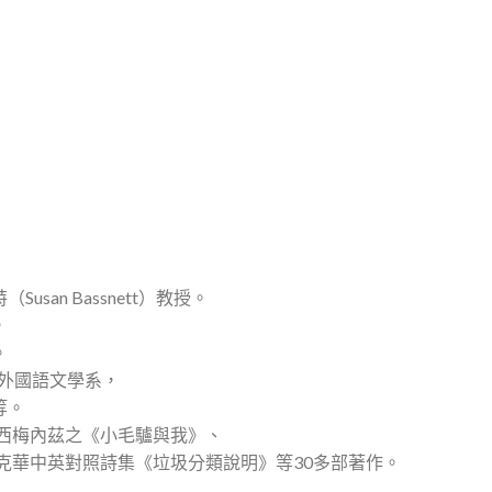
n Bassnett）教授。
，
。
外國語文學系，
等。
主西梅內茲之《小毛驢與我》、
克華中英對照詩集《垃圾分類說明》等30多部著作。