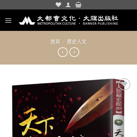
Skip
to
content
首頁
/
歷史人文
加入
「願
望清
單」