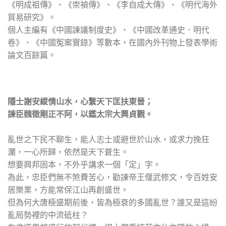
《明成祖傳》、《崇禎傳》、《李自成大傳》、《明代海外
貿易研究》。
個人主編有《中國諫議制度史》、《中國改革通史．明代
卷》、《中國冤案實錄》等數本，在國內外刊物上發表學術
論文百餘篇。
隱士謝安縱情山水，心繫天下匡扶東晉；
諫臣魏徵剛正不阿，以鑑太宗大興貞觀。
亂世之下民不聊生，能人志士或避世於山水，或求力挽狂
瀾，一心所歸，依然是天下蒼生。
想要興邦固本，不外乎講求一個「定」字。
為此，忠臣們無不煞費苦心，勸諫帝王偃武修文，令百姓安
居樂業，方能常保江山再創盛世。
但為何大唐極盛期前後，皆為極衰的多國亂世？誰又是這紛
亂局勢裡的中流砥柱？