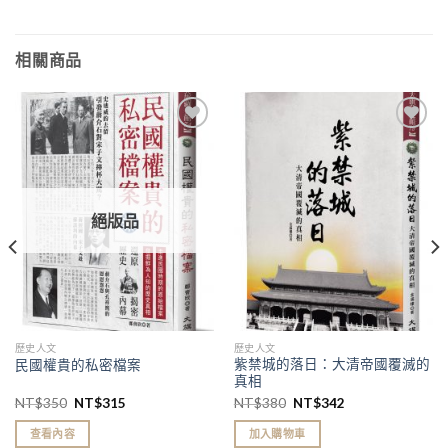
相關商品
加入
加入
「願
「願
望清
望清
單」
單」
絕版品
歷史人文
歷史人文
紫禁城的落日：大清帝國覆滅的
民國權貴的私密檔案
真相
NT$
350
NT$
315
NT$
380
NT$
342
查看內容
加入購物車