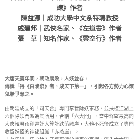
煉》作者
陳益源｜成功大學中文系特聘教授
戚建邦｜武俠名家、《左道書》作者
張 草｜知名作家、《雲空行》作者
大唐天寶年間，朝政腐敗，人妖並存，
傳說「得《白陵辭》者，成天下第一」，引起各方勢力心懷
鬼胎爭奪之。
由朝廷成立的「司天台」專門掌管除妖事務，並扶植江湖上
六個除妖門派為其所用，合稱「六大門」。當中聲望最高的
大俠韓君夜卻遭奸人算計跌落懸崖，大難不死後成立了專門
收留妖怪的神祕組織「赤燕崖」。