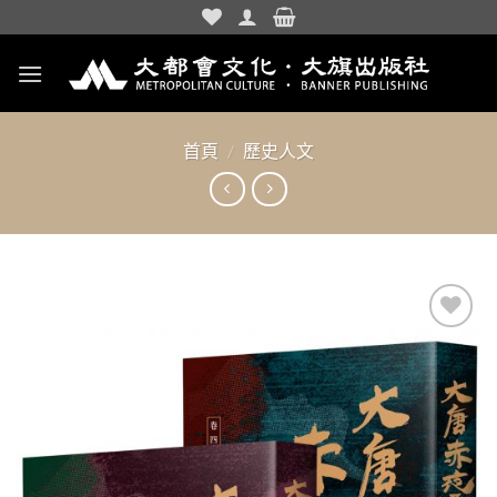
Skip
to
content
首頁
/
歷史人文
加入
「願
望清
單」