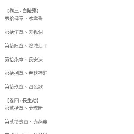
【
卷三 · 白陵殤
】
第拾肆章、冰雪誓
第拾伍章、天狐洞
第拾陸章、邊城浪子
第拾柒章、長安決
第拾捌章、春秋神莊
第拾玖章、四色歌
【
卷四 · 長生劫
】
第貳拾章、夢魂斷
第貳拾壹章、赤燕崖