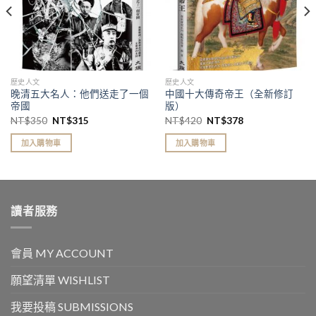
歷史人文
歷史人文
晚清五大名人：他們送走了一個
中國十大傳奇帝王（全新修訂
帝國
版）
NT$
350
NT$
315
NT$
420
NT$
378
加入購物車
加入購物車
讀者服務
會員 MY ACCOUNT
願望清單 WISHLIST
我要投稿 SUBMISSIONS