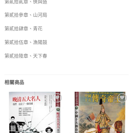
第貳拾貳章、俠與道
第貳拾參章、山河局
第貳拾肆章、青花
第貳拾伍章、漁陽鼓
第貳拾陸章、天下春
相關商品
加入
加入
「願
「願
望清
望清
單」
單」