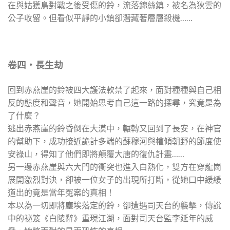
在與姑獲鳥對戰之後受傷的鈴，流落錦絲鎮，被名為狄雲的
公子收留。但看似平靜的小鎮卻潛藏著層層殺機……
卷四‧長生劫
回到赤燕崖的鈴被四大護法軟禁了起來，面對種種與自己相
反的態度和聲音，她開始思考自己這一路的探尋，究竟是為
了什麼？
逃出赤燕崖的鈴昏倒在大漠中，輾轉又回到了長安，在神官
的幫助下，成功接近詭計多端的蘇穆河與權傾朝野的節度使
安祿山，得知了他們即將顛覆大唐的復仇計畫……
另一邊赤燕崖與六大門的衝突也進入白熱化，雙方在穿龍崗
展開激烈對決，卻被一位女子的出現所打斷，從她口中緩緩
道出的竟是當年冤案的真相！
本以為一切即將塵埃落定的鈴，卻遭遇司天台的襲擊，傳說
中的祕笈《白陵辭》重現江湖，面對司天台監李延年的威