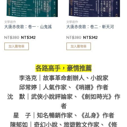
文學創作
文學創作
大唐赤夜歌：卷一．山鬼謠
大唐赤夜歌：卷二．斬天河
NT$
380
NT$
342
NT$
380
NT$
342
加入購物車
加入購物車
各路高手，豪情推薦
李洛克｜故事革命創辦人、小說家
邱常婷｜人氣作家、《哨譜》作者
沈 默｜武俠小說評論家、《劍如時光》作
者
星 子｜知名暢銷作家、《乩身》作者
陳郁如｜奇幻小說、旅遊散文作家、《修