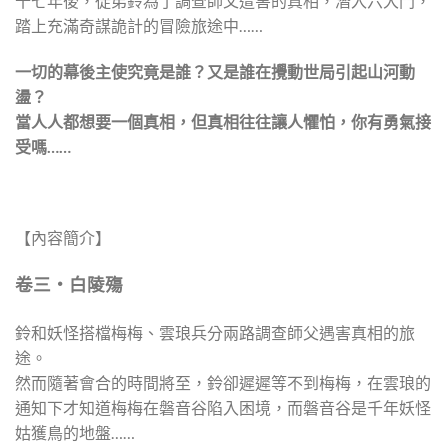
十七年後，徒弟鈴為了調查師父遭害的真相，潛入六大門，
踏上充滿奇謀詭計的冒險旅途中……
一切的幕後主使究竟是誰？又是誰在攪動世局引起山河動
盪？
當人人都想要一個真相，但真相往往讓人懼怕，你有勇氣接
受嗎……
【內容簡介】
卷三‧白陵殤
鈴和妖怪搭檔梅梅、雲琅兵分兩路調查師父遇害真相的旅
途。
然而隨著會合的時間將至，鈴卻遲遲等不到梅梅，在雲琅的
通知下才知道梅梅在磐音谷陷入困境，而磐音谷是千年妖怪
姑獲鳥的地盤……