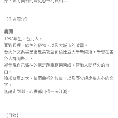
脅，她將面對的是更恐怖的真相……
【作者簡介】
鹿青
1993年生，台北人。
喜歡狐狸，綠色的俗物，以及大城市的喧囂。
台大外文系畢業後赴美攻讀哥倫比亞大學新聞所，學習在各
色人群間遊走，
卻發現自己嚮往的還是跳脫框架束縛，俯瞰人間煙火的自
由。
追求背景宏大、情節曲折的故事，以及野火般席捲人心的文
字。
無論走到哪，心裡都自帶一座江湖。
【目錄】