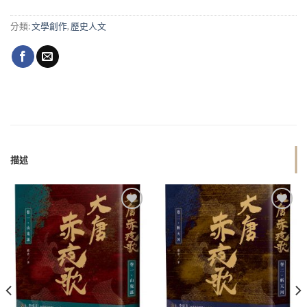
分類:
文學創作
,
歷史人文
描述
加入
加入
「願
「願
望清
望清
單」
單」