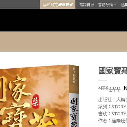
季節限定
優惠專案
暢銷排行
書籍分類
經
國家寶藏
加入
199
「願
NT$
望清
單」
出版社：大旗
系列：STORY
書號：STORY-
作者：瀋陽唐