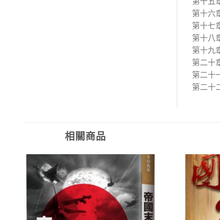
第十五
第十六
第十七
第十八
第十九
第二十
第二十
第二十
相關商品
加入
加入
「願
「願
望清
望清
單」
單」