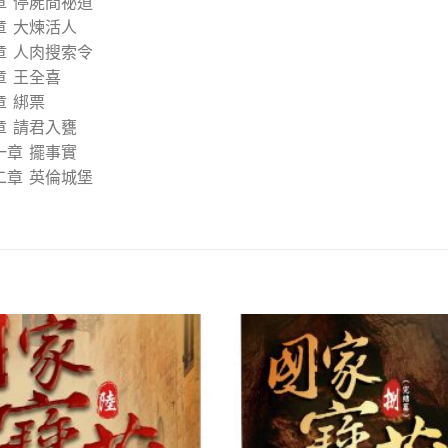
章 停屍間祕道
章 大煉活人
章 人肉搜索令
章 王全喜
章 綁票
章 請君入甕
一章 擺事實
二章 英倫城堡
加入
「願
望清
單」