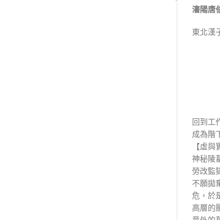
瀋陽唐
東北漢
回到工
成為階
【虛與
神秘陵
勞改監
不願拋
危，於
高層的
意外的