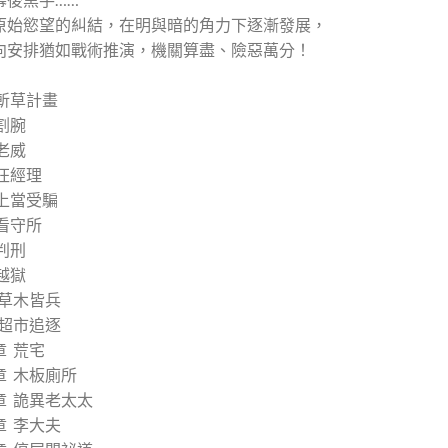
原始慾望的糾結，在明與暗的角力下逐漸發展，
向安排猶如戰術推演，機關算盡、險惡萬分！
斬草計畫
割腕
老威
汪經理
上當受騙
看守所
判刑
越獄
 草木皆兵
 超市追逐
章 荒宅
章 木板廁所
章 詭異老太太
章 李大夫