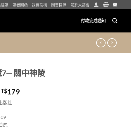
典選讀
讀者回函
我要投稿
圖書目錄
關於大都會
付款完成通知
7─ 關中神陵
179
NT$
出版社
09
伯虎