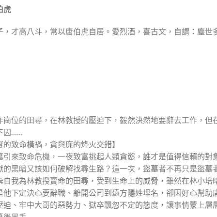
伯虎
子，才高八斗，常以唐伯虎自居。愛烈酒，喜古文，自謂：塵世
作崗位的田尋，在林教授的壓迫下，毅然決然地要辭去工作，但
下囚……
實的致命橫禍，貪與廉的烽火交錯】
墓引來致命危機，一夜致富挑起人類貪慾，誰才是值得信賴的對
獄的黑暗又該如何破解找尋生路？這一次，盜墓者不再只是盜墓
棄自我為林教授賣命的田尋，受到生命上的威脅，雖然在林小培
是他下定決心要辭職、離開公司到遠方隱姓埋名，卻因好心幫助
壓迫、牢中大哥的惡勢力、獄卒飄忽不定的態度，讓事情蒙上層
幕後黑手……