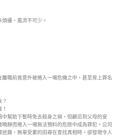
多煩擾，風流不可少。
在離職前竟意外被捲入一場危機之中，甚至背上罪名
象？
者！
暗中幫助下暫時免去殺身之禍，但顧忌到父母的安
唐曉靜而捲入一場無法預料的危險中成為罪犯。公司
層迷霧，無辜受累的田尋在查找真相時，卻發現令人