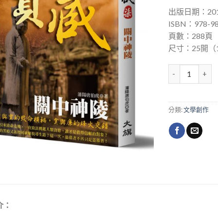
出版日期：201
ISBN：978-98
頁數：288頁
尺寸：25開（14
國家寶藏7─ 關
分類:
文學創作
介：