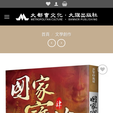
Skip
to
content
首頁
/
文學創作
加入
「願
望清
單」