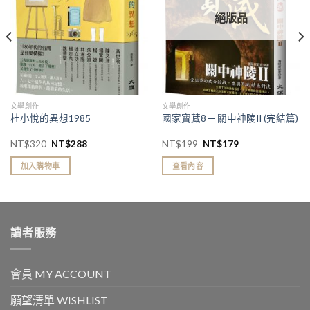
絕版品
文學創作
文學創作
杜小悅的異想1985
國家寶藏8 ─ 關中神陵II (完結篇)
NT$
320
NT$
288
NT$
199
NT$
179
加入購物車
查看內容
讀者服務
會員 MY ACCOUNT
願望清單 WISHLIST