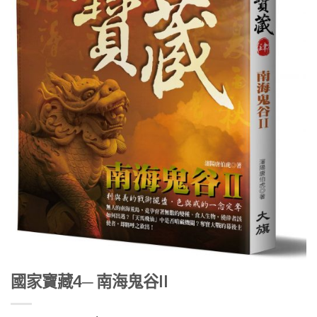
國家寶藏4─ 南海鬼谷II