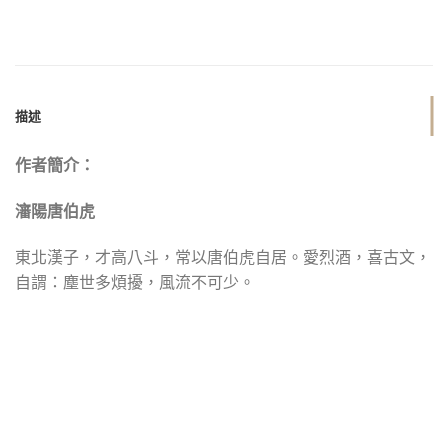
描述
作者簡介：
瀋陽唐伯虎
東北漢子，才高八斗，常以唐伯虎自居。愛烈酒，喜古文，
自謂：塵世多煩擾，風流不可少。