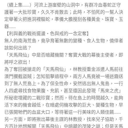
（續上集……）河流上游崖壁的山洞中，有群冷血毒蛇正守
護著一大批珍寶，久久不肯散去；此時，不怕死的一幫人決
定舉著火把進洞裡驅蛇，準備大膽搜刮各種黃金、珠寶、玉
器……
【利與義的戰術擺盪‧色與戒的一念定奪】
無人的南海荒島，竟孕育著無數的變種、食人生物，僥倖者
該如何出逃？
「天馬飛仙」中是否暗藏機關？奪寶大戰的幕後主使者，即
將呼之欲出！
為了奪回被搶走的「天馬飛仙」，林教授重金派遣人馬前往
澳門攔截盜賊；怎知狙擊過程中，兩方人馬竟被一場迷霧送
到了無人荒島上。為了保全性命，安然逃出無人鬼島，一行
人四處尋找食物果腹、充飢，甚至還因此發現「馬來之虎」
所秘密埋藏的二戰珍寶；然而，待在島上的時間越久，能夠
活下來的機會越低，在暗處伺機攻擊的巨大、變種生物，早
已張開牠們的血盆大口，等待著這一行美味的人類佳餚……
另一方面，即將揪出幕後主謀的林教授，找來兒子協助，千
方百計地想解開「天馬飛仙」中暗藏的茂陵之謎；但是天馬