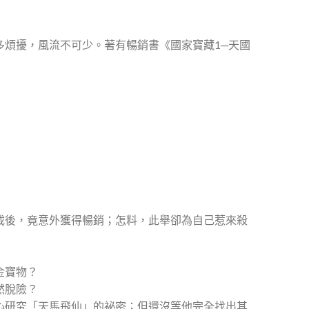
煩擾，風流不可少。著有暢銷書《國家寶藏1─天國
載後，竟意外獲得暢銷；怎料，此舉卻為自己惹來殺
金寶物？
然脫險？
心研究「天馬飛仙」的祕密；但還沒等他完全找出其