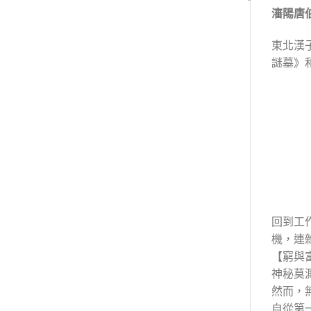
瀋陽唐
東北漢
謎墓》和
回到工
機，連
【窮與
神秘莫
然而，
自從第