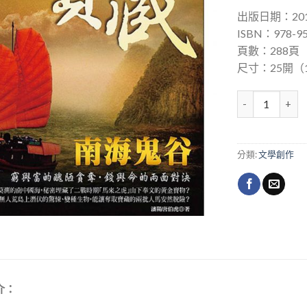
出版日期：201
ISBN：978-95
頁數：288頁
尺寸：25開（14
國家寶藏3─ 南
分類:
文學創作
介：