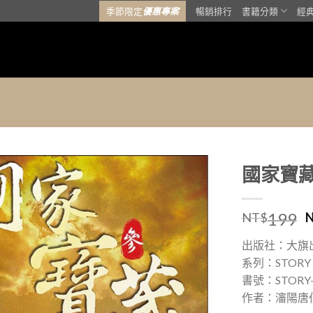
季節限定
優惠專案
暢銷排行
書籍分類
經
國家寶藏
加入
199
「願
NT$
望清
單」
出版社：大旗
系列：STORY
書號：STORY-
作者：瀋陽唐