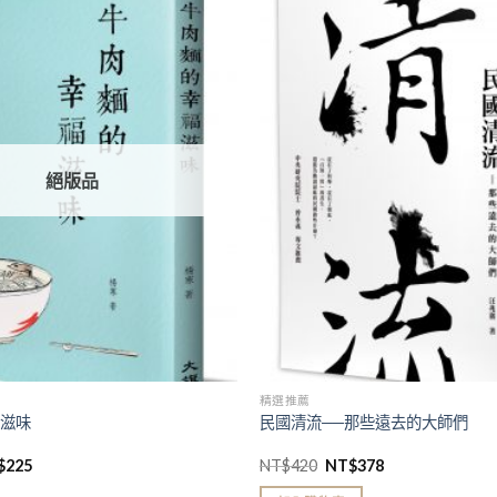
加入
「願
望清
單」
絕版品
精選推薦
福滋味
民國清流──那些遠去的大師們
$
225
NT$
420
NT$
378