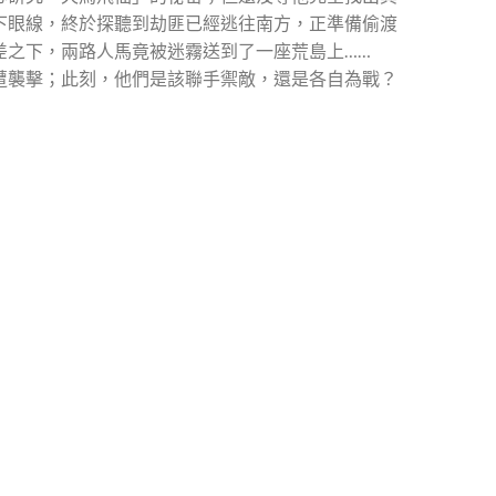
下眼線，終於探聽到劫匪已經逃往南方，正準備偷渡
差之下，兩路人馬竟被迷霧送到了一座荒島上……
遭襲擊；此刻，他們是該聯手禦敵，還是各自為戰？