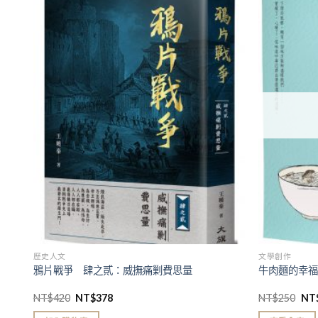
加入
加入
「願
「願
望清
望清
單」
單」
歷史人文
文學創作
鴉片戰爭 肆之貳：威撫痛剿費思量
牛肉麵的幸
NT$
420
NT$
378
NT$
250
NT