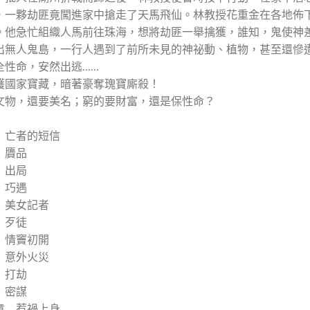
，一夥劫匪竟闖進家中搶走了天馬飛仙。林教授花重金在各地佈
。他急忙組織人馬前往珠海，想將劫匪一舉擒獲，誰知，鬼使神
出無人鬼島，一行人遇到了前所未見的神祕動、植物，甚至還慘
全性命，安然出逃……
護國家寶藏，暗著豪奪瑰寶廝殺！
文物，還要美名；窮的要財富，還是保性命？
 亡者的短信
 贗品
 出局
 巧遇
 美女記者
 歹徒
 情竇初開
 意外火災
 打劫
 密謀
章 惹禍上身