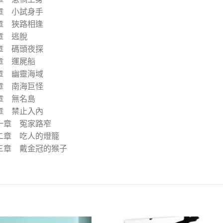
章 小試身手
章 狹路相逢
章 逃脫
章 碼頭夜探
章 運屍船
章 幽靈海域
章 南海巨怪
章 無名島
章 禁止入內
一章 冤家路窄
二章 吃人的燈籠
三章 戴金冠的猴子