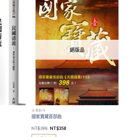
加入
加入
「願
「願
望清
望清
單」
單」
絕版品
文學創作
國家寶藏首部曲
NT$
398
NT$
358