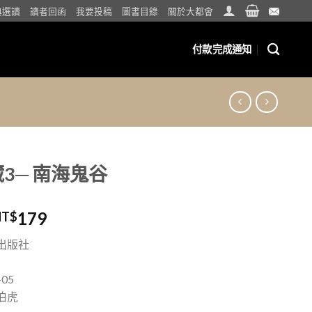
典選讀
讀者回函
我要投稿
圖書目錄
關於大都會
付款完成通知
3─ 南海鬼谷
179
NT$
出版社
05
伯虎