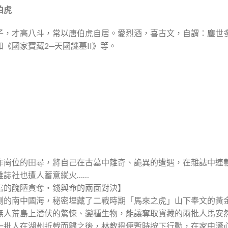
伯虎
子，才高八斗，常以唐伯虎自居。愛烈酒，喜古文，自謂：塵世多
《國家寶藏2─天國謎墓II》等。
作崗位的田尋，將自己在古墓中離奇、詭異的遭遇，在雜誌中連
雜誌社也遭人蓄意縱火……
富的醜陋貪奪‧錢與命的兩面對決】
測的南中國海，秘密埋藏了二戰時期「馬來之虎」山下奉文的黃
無人荒島上潛伏的驚悚、變種生物，能讓奪取寶藏的兩批人馬安
一批人在湖州折戟而歸之後，林教授便暫時按下行動，在家中潛