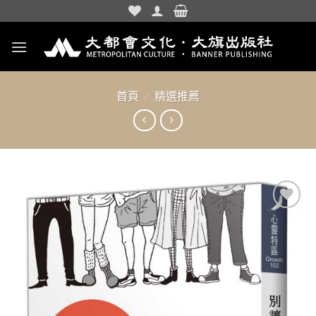
Skip
to
content
首頁
/
精選推薦
加入
「願
望清
單」