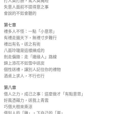
打人莫打臉，罵人莫揭短
失意人面前不提得意之事
會說的不如會聽的
第七章
禮多人不怪：一點「小意思」
有禮走遍天下，無禮寸步難行
禮出有名，送之有術
八面玲瓏是這樣練成的
劍走偏鋒：走「邊緣人」路線
錦上添花不如雪中送炭
個性送禮，讓別人記住你的禮物
酒桌上求人，不行也行
第八章
借人之力，成己之事：這麼做才「有點意思」
好風憑藉力，送我上青雲
巧借大樹來乘涼
借別人的「雞」，下自己的「蛋」