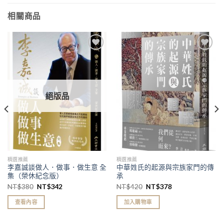
相關商品
加入
加入
「願
「願
望清
望清
單」
單」
絕版品
精選推薦
精選推薦
李嘉誠談做人．做事．做生意 全
中華姓氏的起源與宗族家門的傳
集（榮休紀念版）
承
NT$
380
NT$
342
NT$
420
NT$
378
查看內容
加入購物車