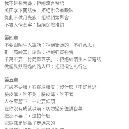
我不是長舌婦：拒絕流言蜚語
瓜田李下閒話多：拒絕辦公室曖昧
從此不做月光族：拒絕頻繁聚會
不被人情套牢：拒絕保險推銷
第四章
不要跟陌生人說話：拒絕街頭的「不好意思」
離「高帥富」遠點：拒絕強買強賣
千萬不要「竹筒倒豆子」：拒絕給陌生人留電話
做個默默飄過的路人甲：拒絕假乞丐行乞
第五章
左邊不要臉，右邊厚臉皮：沒什麼「不好意思」
臉皮厚，吃不夠；臉皮薄，吃不著
人在屋簷下，一定要低頭
在你沒有成就以前，切勿過分強調自尊
臉都不要了，還怕什麼
爺爺都是從孫子走過來的