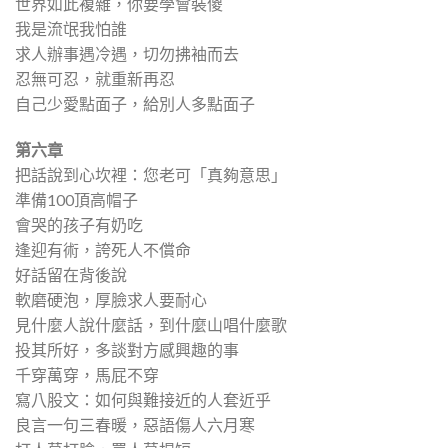
世界如此複雜，你要學會裝傻
我是流氓我怕誰
求人辦事遇冷遇，切勿拂袖而去
忍無可忍，就重新再忍
自己少愛點面子，給別人多點面子
第六章
把話說到心坎裡：您老可「真夠意思」
準備100頂高帽子
會哭的孩子有奶吃
逢迎有術，誇死人不償命
好話留在背後說
軟磨硬泡，厚臉求人要耐心
見什麼人說什麼話，到什麼山唱什麼歌
投其所好，多談對方感興趣的事
千穿萬穿，馬屁不穿
寫八股文：如何與難接近的人套近乎
良言一句三春暖，惡語傷人六月寒