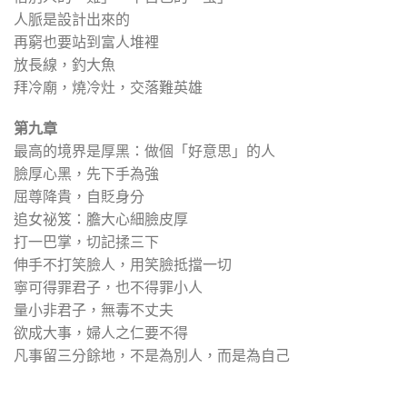
人脈是設計出來的
再窮也要站到富人堆裡
放長線，釣大魚
拜冷廟，燒冷灶，交落難英雄
第九章
最高的境界是厚黑：做個「好意思」的人
臉厚心黑，先下手為強
屈尊降貴，自貶身分
追女祕笈：膽大心細臉皮厚
打一巴掌，切記揉三下
伸手不打笑臉人，用笑臉抵擋一切
寧可得罪君子，也不得罪小人
量小非君子，無毒不丈夫
欲成大事，婦人之仁要不得
凡事留三分餘地，不是為別人，而是為自己