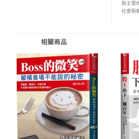
與主管
社會新
相關商品
加入
加入
「願
「願
望清
望清
單」
單」