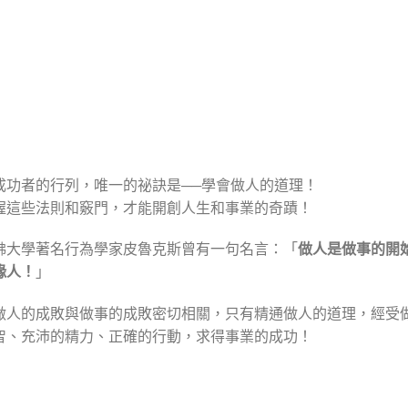
成功者的行列，唯一的祕訣是──學會做人的道理！
握這些法則和竅門，才能開創人生和事業的奇蹟！
佛大學著名行為學家皮魯克斯曾有一句名言：「
做人是做事的開
緣人！
」
做人的成敗與做事的成敗密切相關，只有精通做人的道理，經受
智、充沛的精力、正確的行動，求得事業的成功！