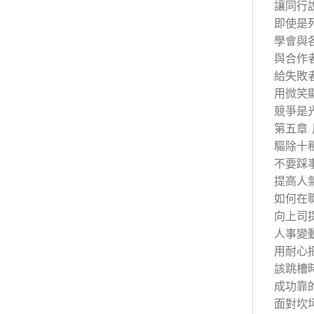
讓同行
即使是
學會與
與合作
給失敗
用微笑
競爭是
第五章
驅除十
不要踩
提高人
如何在
向上司
人事變
用耐心
該跳槽
成功靠
面對坎