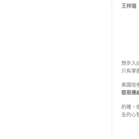
王祥瑞
想步入
只有掌
美國哈
都是邊
的確，
全的心