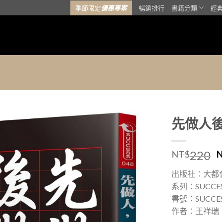
季節限定
優惠專案
暢銷排行
書籍分類
經
先做人後
加入
220
「願
NT$
望清
單」
出版社：大都
系列：SUCCE
書號：SUCCES
作者：王祥瑞