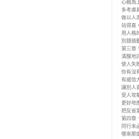
心戰為
多考慮
做以人
站得直
用人格
別錯過
第三章
清醒地
使人失
你有沒
有威信
讓別人
受人攻
更好地
把反省
第四章
同行未
哪來那