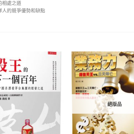
的相處之道
鮮人的競爭優勢和缺點
加入
「願
望清
單」
絕版品