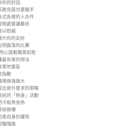
說你的好話
死敵見面也要握手
各式各樣的人合作
者相處要講藝術
者以慰藉
顯示你的友好
光明磊落的比賽
 用心謀劃職業前程
種最有害的想法
事業地雷區
氣指數
職場做強做大
提出晉升要求的策略
動前的「熱身」活動
把冷板凳坐熱
時就跳槽
的是自身的優勢
坷職場路