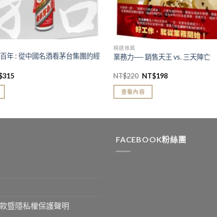
精選推薦
百年 : 從中國名酒看茅台集團的經
業務力── 銷售天王 vs. 三天陣亡
$
315
NT$
220
NT$
198
查看內容
FACEBOOK粉絲團
款暨隱私權保護聲明