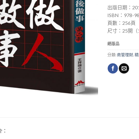
出版日期：201
ISBN：978-98
頁數：256頁
尺寸：25開（14
絕版品
分類:
商管理財
,
精
介：