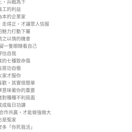
上，兵戰為下
員工的利益
為本的企業家
，走得正，才讓眾人信服
的魅力打動下屬
動之以情的機會
 留一隻眼睛看自己
評估自我
敗的七種致命傷
有居功自傲
大家才服你
喜歡，其實很簡單
擊意味著你的重要
應對種種不利局面
當成每日功課
 合作共贏，才能做強做大
必是冤家
麼多「你死我活」