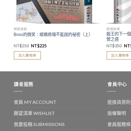
精選推薦
精選推薦
股王的下一個
Boss的微笑：縱橫商場不能說的祕密（上）
營之道
NT$
250
NT$
225
NT$
350
NT
加入購物車
加入購物車
讀者服務
會員中心
會員 MY ACCOUNT
退換貨原則
願望清單 WISHLIST
版權聲明
我要投稿 SUBMISSIONS
會員服務條