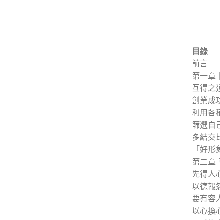
目錄
前言
第一章
互得之
創業成
利用各
篩選自
多結交
「好形
第二章
先得人
以德報
要有容
以心換