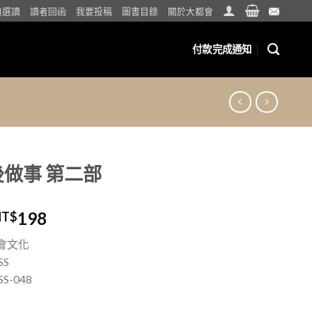
典選讀
讀者回函
我要投稿
圖書目錄
關於大都會
付款完成通知
做事 第二部
198
NT$
會文化
SS
S-048