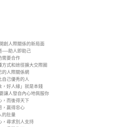
 開創人際關係的新局面
道──助人即助己
功需要合作
種方式和途徑擴大交際圈
己的人際關係網
比自己優秀的人
象，好人緣」就是本錢
 要讓人發自內心地佩服你
心，而後得天下
怨，贏得忠心
人的肚量
心，尋求別人支持