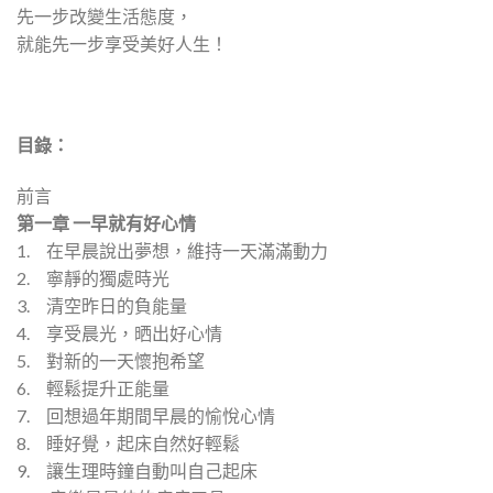
先一步改變生活態度，
就能先一步享受美好人生！
目錄：
前言
第一章 一早就有好心情
1. 在早晨說出夢想，維持一天滿滿動力
2. 寧靜的獨處時光
3. 清空昨日的負能量
4. 享受晨光，晒出好心情
5. 對新的一天懷抱希望
6. 輕鬆提升正能量
7. 回想過年期間早晨的愉悅心情
8. 睡好覺，起床自然好輕鬆
9. 讓生理時鐘自動叫自己起床