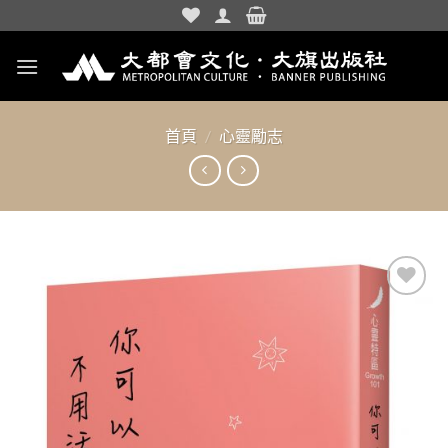
Skip
to
content
首頁
/
心靈勵志
加入
「願
望清
單」