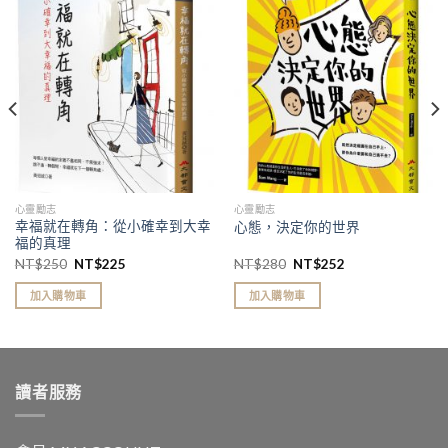
加入
加入
「願
「願
望清
望清
單」
單」
心靈勵志
心靈勵志
幸福就在轉角：從小確幸到大幸
心態，決定你的世界
福的真理
NT$
250
NT$
225
NT$
280
NT$
252
加入購物車
加入購物車
讀者服務