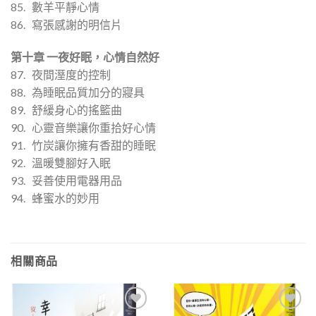
85. 數羊平靜心情
86. 寫張感謝的明信片
第十章 一夜好眠，心情自然好
87. 夜間溼度的控制
88. 為睡眠品質加分的寢具
89. 舒緩身心的搖籃曲
90. 心靈音樂讓你重拾好心情
91. 竹炭讓你擁有香甜的睡眠
92. 溫暖雙腳好入眠
93. 妥善使用電器用品
94. 蜂蜜水的妙用
相關商品