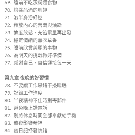
69. 睡前不吃澱粉類食物
70. 培養品酒的興趣
71. 泡半身浴紓壓
72. 釋放內心的苦悶與煩躁
73. 適度放鬆，充飽電量再出發
74. 穩定情緒的薰衣草香
75. 睡前欣賞美麗的事物
76. 為明天的挑戰做好準備
77. 感謝自己，自信迎接每一天
第九章 夜晚的好習慣
78. 不要讓工作思緒干擾睡眠
79. 記錄工作進度
80. 半夜精神不佳時別寄郵件
81. 避免晚上講電話
82. 別將休息時間全部奉獻給手機
83. 熬夜影響精神
84. 寫日記抒發情緒