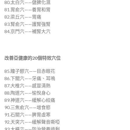
80.太白穴——健脾化濕
81.胃俞穴——養胃和胃
82.梁丘穴——胃痛
83.腎俞穴——護腎強腎
84.京門穴——補腎大穴
改善亞健康的
20
個特效穴位
85.瞳子髎穴——目赤眼花
86.下關穴——牙痛、耳鳴
87.大椎穴——感冒清熱
88.陶道穴——愉悅身心
89.神道穴——緩解心絞痛
90.三焦俞穴——增食慾
91.石關穴——脾胃虛寒
92.天突穴——緩解聲音嘶啞
93.大橫穴——防治營養過剩