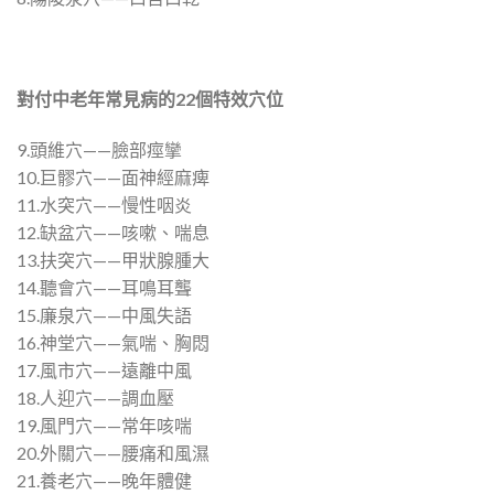
對付中老年常見病的
22
個特效穴位
9.頭維穴——臉部痙攣
10.巨髎穴——面神經麻痺
11.水突穴——慢性咽炎
12.缺盆穴——咳嗽、喘息
13.扶突穴——甲狀腺腫大
14.聽會穴——耳鳴耳聾
15.廉泉穴——中風失語
16.神堂穴——氣喘、胸悶
17.風市穴——遠離中風
18.人迎穴——調血壓
19.風門穴——常年咳喘
20.外關穴——腰痛和風濕
21.養老穴——晚年體健