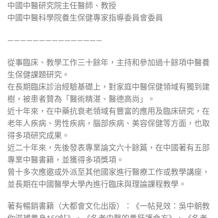
中國中醫研究院主任醫師、教授
中國中醫科學院養生保健專家指導委員會委員
———————————————
從事臨床、教學工作三十餘年，主持和參加過十餘項中醫養
生保健課題研究。
在長期臨床診治經驗基礎上，對家庭中醫保健領域有獨到建
樹，被患者贊為「醫術精湛、醫德高尚」。
近十年來，在中藥抗衰老領域有豐富的應用及臨床研究，在
老年人疾病、男性疾病，腦部疾病、美容保健等方面，也取
得多項研究成果。
近二十年來，先後發表專業論文六十餘篇，在中國著有五部
專業中醫書籍，並獲得多項獎項。
曾十多次應邀或外派至其他國家進行醫療工作或教學講座，
並長期在中國醫學大學內進行臨床與理論課程教學。
著有暢銷書籍（大都會文化出版）：《一帖見效：吳中朝教
你滋補養身150帖》、《名老中醫的養肝護命方》、《名老