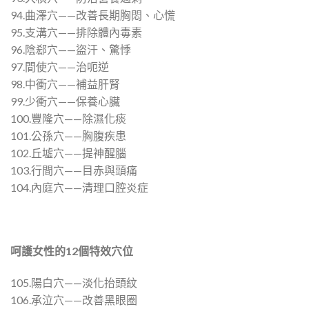
94.曲澤穴——改善長期胸悶、心慌
95.支溝穴——排除體內毒素
96.陰郄穴——盜汗、驚悸
97.間使穴——治呃逆
98.中衝穴——補益肝腎
99.少衝穴——保養心臟
100.豐隆穴——除濕化痰
101.公孫穴——胸腹疾患
102.丘墟穴——提神醒腦
103.行間穴——目赤與頭痛
104.內庭穴——清理口腔炎症
呵護女性的
12
個特效穴位
105.陽白穴——淡化抬頭紋
106.承泣穴——改善黑眼圈