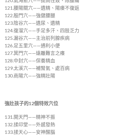
120.氣海俞穴——提高性致、除腰痛
121.腰陽關穴——遺精、陽痿不復返
122.殷門穴——強健腰腿
123.陰谷穴——遺尿、遺精
124.復溜穴——手足多汗、四肢乏力
125.漏谷穴——主治前列腺疾病
126.足五里穴——通利小便
127.箕門穴——遠離難言之癢
128.中封穴——保養精血
129.太溪穴——補腎氣、處百病
130.商陽穴——強精壯陽
強壯孩子的
12
個特效穴位
131.開天門——精神不振
132.揉印堂——外感發熱
133.揉天心——安神醒腦