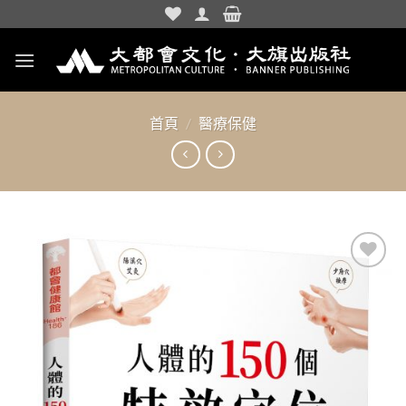
Skip
to
content
首頁
/
醫療保健
加入
「願
望清
單」