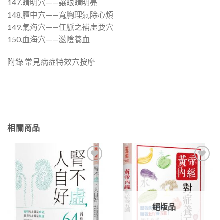
147.睛明穴——讓眼睛明亮
148.膻中穴——寬胸理氣除心煩
149.氣海穴——任脈之補虛要穴
150.血海穴——滋陰養血
附錄 常見病症特效穴按摩
相關商品
加入
加入
「願
「願
望清
望清
單」
單」
絕版品