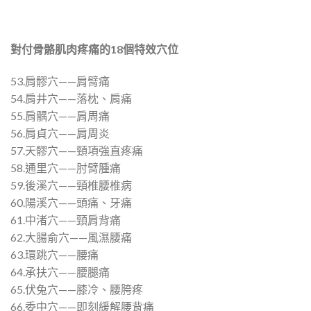
對付骨骼肌肉疼痛的
18
個特效穴位
53.肩髎穴——肩臂痛
54.肩井穴——落枕、肩痛
55.肩髃穴——肩周痛
56.肩貞穴——肩周炎
57.天髎穴——頸項強直疼痛
58.通里穴——肘臂腫痛
59.後溪穴——頸椎腰椎病
60.陽溪穴——頭痛、牙痛
61.中渚穴——頸肩背痛
62.大腸俞穴——風濕腰痛
63.環跳穴——腰痛
64.承扶穴——腰腿痛
65.伏兔穴——膝冷、腰胯疼
66.委中穴——即刻緩解腰背痛