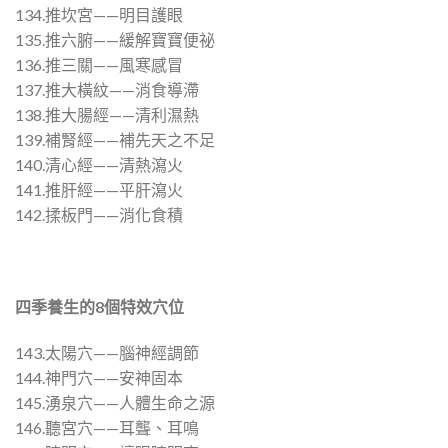
134.推坎宮——明目護眼
135.推六腑——緩解寶寶便祕
136.推三關——風寒感冒
137.推大橫紋——消食導滯
138.推大腸經——清利濕熱
139.補腎經——補先天之不足
140.清心經——清熱瀉火
141.推肝經——平肝瀉火
142.揉板門——消化食積
四季養生的
8
個特效穴位
143.太陽穴——腦神經調節
144.神門穴——安神固本
145.湧泉穴——人體生命之源
146.聽宮穴——耳聾、耳鳴