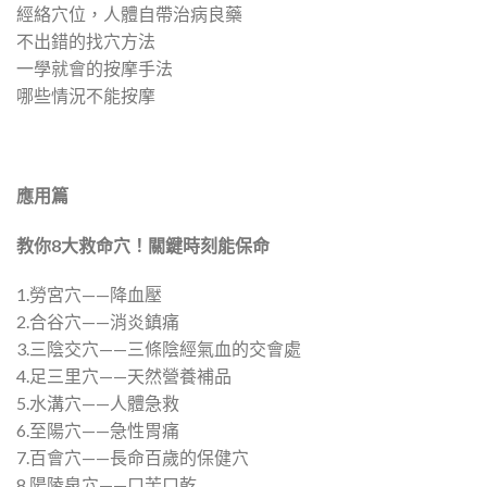
經絡穴位，人體自帶治病良藥
不出錯的找穴方法
一學就會的按摩手法
哪些情況不能按摩
應用篇
教你
8
大救命穴！關鍵時刻能保命
1.勞宮穴——降血壓
2.合谷穴——消炎鎮痛
3.三陰交穴——三條陰經氣血的交會處
4.足三里穴——天然營養補品
5.水溝穴——人體急救
6.至陽穴——急性胃痛
7.百會穴——長命百歲的保健穴
8.陽陵泉穴——口苦口乾