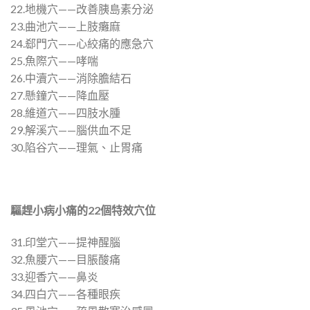
22.地機穴——改善胰島素分泌
23.曲池穴——上肢癱麻
24.郄門穴——心絞痛的應急穴
25.魚際穴——哮喘
26.中瀆穴——消除膽結石
27.懸鐘穴——降血壓
28.維道穴——四肢水腫
29.解溪穴——腦供血不足
30.陷谷穴——理氣、止胃痛
驅趕小病小痛的
22
個特效穴位
31.印堂穴——提神醒腦
32.魚腰穴——目脹酸痛
33.迎香穴——鼻炎
34.四白穴——各種眼疾