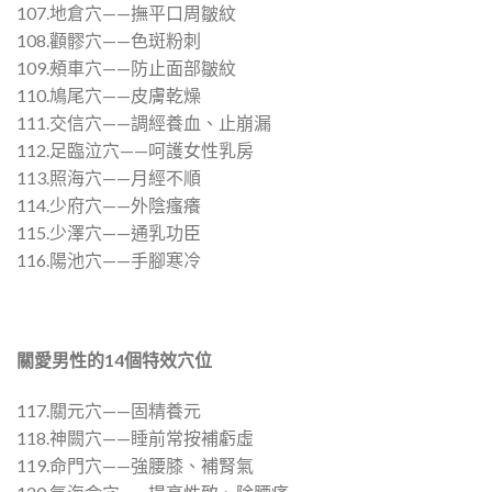
107.地倉穴——撫平口周皺紋
108.顴髎穴——色斑粉刺
109.頰車穴——防止面部皺紋
110.鳩尾穴——皮膚乾燥
111.交信穴——調經養血、止崩漏
112.足臨泣穴——呵護女性乳房
113.照海穴——月經不順
114.少府穴——外陰瘙癢
115.少澤穴——通乳功臣
116.陽池穴——手腳寒冷
關愛男性的
14
個特效穴位
117.關元穴——固精養元
118.神闕穴——睡前常按補虧虛
119.命門穴——強腰膝、補腎氣