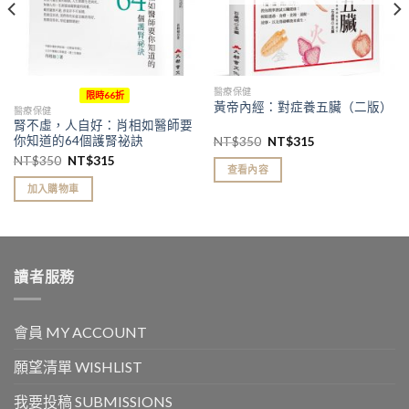
醫療保健
限時66折
黃帝內經：對症養五臟（二版）
醫療保健
腎不虛，人自好：肖相如醫師要
你知道的64個護腎祕訣
NT$
350
NT$
315
NT$
350
NT$
315
查看內容
加入購物車
讀者服務
會員 MY ACCOUNT
願望清單 WISHLIST
我要投稿 SUBMISSIONS