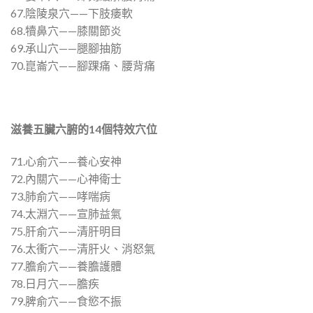
67.陰陵泉穴——下肢痿軟
68.犢鼻穴——膝關節炎
69.承山穴——腿腳抽筋
70.崑崙穴——腳踝痛、腰背痛
滋養五臟六腑的
14
個特效穴位
71.心俞穴——養心安神
72.內關穴——心神衛士
73.肺俞穴——哮喘病
74.太淵穴——宣肺益氣
75.肝俞穴——清肝明目
76.太衝穴——清肝火、消怒氣
77.膽俞穴——養膽護體
78.日月穴——膽疾
79.脾俞穴——食慾不振