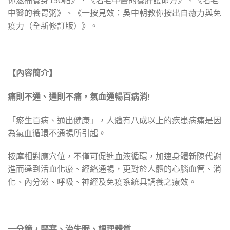
中醫的養胃粥》、《一按見效：吳中朝教你按出自癒力與免
疫力（全新修訂版）》。
【內容簡介】
痛則不通、通則不痛，氣血通暢百病消
!
「瘀生百病、通出健康」，人體有八成以上的疾患病痛是因
為氣血循環不通暢所引起。
按摩相對應穴位，不僅可促進血液循環，加速身體新陳代謝
進而達到活血化瘀、經絡通暢，更對於人體的心腦血管、消
化、內分泌、呼吸、神經及免疫系統具調養之療效。
一分鐘，驅寒、治失眠、調理體質