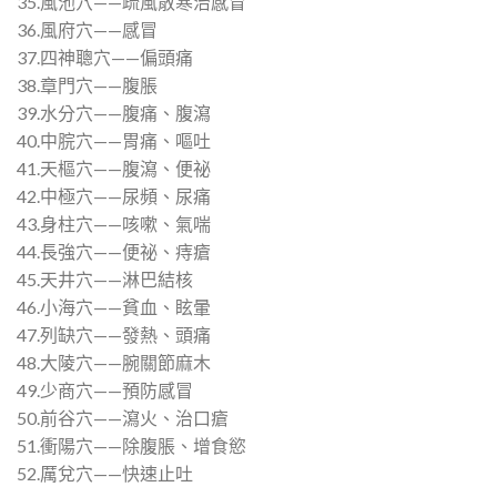
35.風池穴——疏風散寒治感冒
36.風府穴——感冒
37.四神聰穴——偏頭痛
38.章門穴——腹脹
39.水分穴——腹痛、腹瀉
40.中脘穴——胃痛、嘔吐
41.天樞穴——腹瀉、便祕
42.中極穴——尿頻、尿痛
43.身柱穴——咳嗽、氣喘
44.長強穴——便祕、痔瘡
45.天井穴——淋巴結核
46.小海穴——貧血、眩暈
47.列缺穴——發熱、頭痛
48.大陵穴——腕關節麻木
49.少商穴——預防感冒
50.前谷穴——瀉火、治口瘡
51.衝陽穴——除腹脹、增食慾
52.厲兌穴——快速止吐